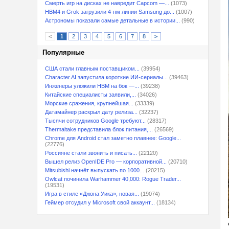
Смерть игр на дисках не навредит Capcom —...
(1073)
HBM4 и Grok загрузили 4-нм линии Samsung до...
(1007)
Астрономы показали самые детальные в истории...
(990)
<
1
2
3
4
5
6
7
8
>
Популярные
США стали главным поставщиком...
(39954)
Character.AI запустила короткие ИИ-сериалы...
(39463)
Инженеры уложили HBM на бок —...
(39238)
Китайские специалисты заявили,...
(34026)
Морские сражения, крупнейшая...
(33339)
Датамайнер раскрыл дату релиза...
(32237)
Тысячи сотрудников Google требуют...
(28317)
Thermaltake представила блок питания,...
(26569)
Chrome для Android стал заметно плавнее: Google...
(22776)
Россияне стали звонить и писать...
(22120)
Вышел релиз OpenIDE Pro — корпоративной...
(20710)
Mitsubishi начнёт выпускать по 1000...
(20215)
Owlcat починила Warhammer 40,000: Rogue Trader...
(19531)
Игра в стиле «Джона Уика», новая...
(19074)
Геймер отсудил у Microsoft свой аккаунт...
(18134)