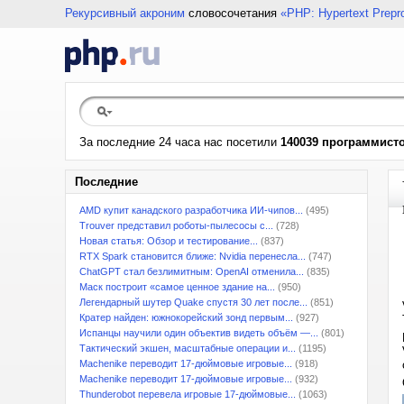
Рекурсивный акроним
словосочетания
«PHP: Hypertext Prepr
За последние 24 часа нас посетили
140039 программист
Последние
AMD купит канадского разработчика ИИ-чипов...
(495)
Trouver представил роботы-пылесосы с...
(728)
Новая статья: Обзор и тестирование...
(837)
RTX Spark становится ближе: Nvidia перенесла...
(747)
ChatGPT стал безлимитным: OpenAI отменила...
(835)
Маск построит «самое ценное здание на...
(950)
Легендарный шутер Quake спустя 30 лет после...
(851)
Кратер найден: южнокорейский зонд первым...
(927)
Испанцы научили один объектив видеть объём —...
(801)
Тактический экшен, масштабные операции и...
(1195)
Machenike переводит 17-дюймовые игровые...
(918)
Machenike переводит 17-дюймовые игровые...
(932)
Thunderobot перевела игровые 17-дюймовые...
(1063)