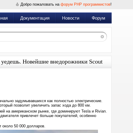
Добро пожаловать на
форум PHP программистов
!
вная
Документация
Новости
Форум
е уедешь. Новейшие внедорожники Scout
Дата:
2025-
02-
18
12:48
начально задумывавшихся как полностью электрические.
оторый позволит увеличить запас хода до 800 км.
й на американском рынке, где доминируют Tesla и Rivian.
 двигателя привлечет больше покупателей, особенно
т около 50 000 долларов.