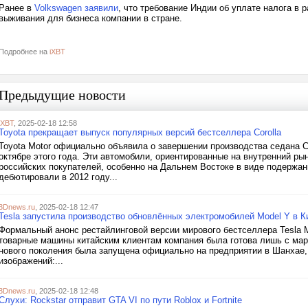
Ранее в
Volkswagen заявили
, что требование Индии об уплате налога в
выживания для бизнеса компании в стране.
Подробнее на
iXBT
Предыдущие новости
iXBT
, 2025-02-18 12:58
Toyota прекращает выпуск популярных версий бестселлера Corolla
Toyota Motor официально объявила о завершении производства седана Coro
октябре этого года. Эти автомобили, ориентированные на внутренний р
российских покупателей, особенно на Дальнем Востоке в виде подержа
дебютировали в 2012 году...
3Dnews.ru
, 2025-02-18 12:47
Tesla запустила производство обновлённых электромобилей Model Y в К
Формальный анонс рестайлинговой версии мирового бестселлера Tesla Mo
товарные машины китайским клиентам компания была готова лишь с мар
нового поколения была запущена официально на предприятии в Шанхае, 
изображений:...
3Dnews.ru
, 2025-02-18 12:48
Слухи: Rockstar отправит GTA VI по пути Roblox и Fortnite