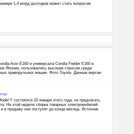
 размере 1,4 млрд долларов может стать вопросом
lla Axio E160 и универсала Corolla Fielder E160 в
ынок Японии, пользовались высоким спросом среди
нных праворульных машин. Фото Toyota Данные версии
итае
del Y состоялся 10 января этого года, но предлагать
та. На этой неделе сборка товарных электромобилей
и в продажу они поступят до конца месяца. Источник