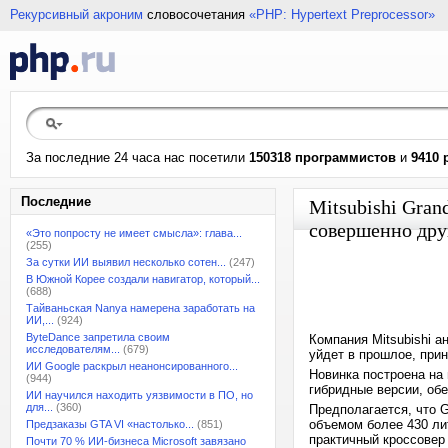
Рекурсивный акроним
словосочетания
«PHP: Hypertext Preprocessor»
За последние 24 часа нас посетили
150318 программистов
и
9410 
Последние
Mitsubishi Gran
совершенно др
«Это попросту не имеет смысла»: глава...
(255)
За сутки ИИ выявил несколько сотен...
(247)
В Южной Корее создали навигатор, который...
(688)
Тайваньская Nanya намерена заработать на
ИИ,...
(924)
ByteDance запретила своим
Компания Mitsubishi а
исследователям...
(679)
уйдет в прошлое, при
ИИ Google раскрыл неанонсированного...
Новинка построена на 
(944)
гибридные версии, об
ИИ научился находить уязвимости в ПО, но
для...
(360)
Предполагается, что G
объемом более 430 лит
Предзаказы GTA VI «настолько...
(851)
практичный кроссовер
Почти 70 % ИИ-бизнеса Microsoft завязано