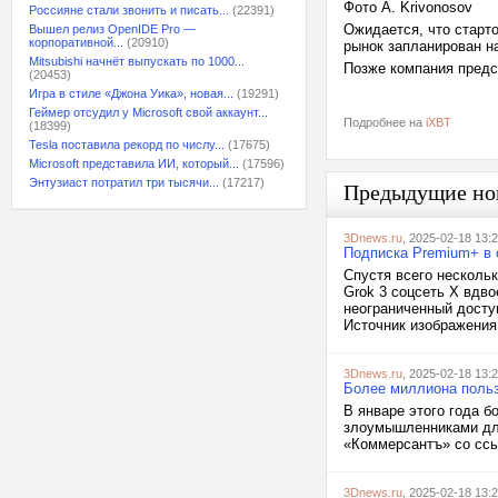
Фото A. Krivonosov
Россияне стали звонить и писать...
(22391)
Ожидается, что старто
Вышел релиз OpenIDE Pro —
корпоративной...
(20910)
рынок запланирован на
Mitsubishi начнёт выпускать по 1000...
Позже компания предс
(20453)
Игра в стиле «Джона Уика», новая...
(19291)
Геймер отсудил у Microsoft свой аккаунт...
Подробнее на
iXBT
(18399)
Tesla поставила рекорд по числу...
(17675)
Microsoft представила ИИ, который...
(17596)
Энтузиаст потратил три тысячи...
(17217)
Предыдущие но
3Dnews.ru
, 2025-02-18 13:
Подписка Premium+ в 
Спустя всего несколь
Grok 3 соцсеть X вдв
неограниченный доступ
Источник изображения: 
3Dnews.ru
, 2025-02-18 13:
Более миллиона пользо
В январе этого года б
злоумышленниками для
«Коммерсантъ» со ссы
3Dnews.ru
, 2025-02-18 13: