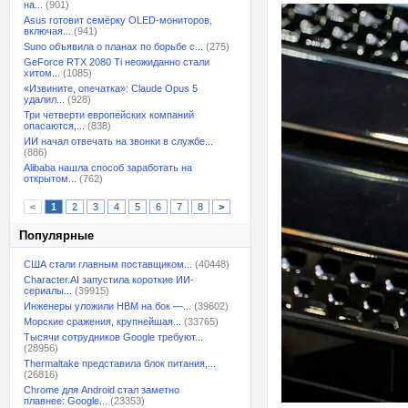
на...
(901)
Asus готовит семёрку OLED-мониторов,
включая...
(941)
Suno объявила о планах по борьбе с...
(275)
GeForce RTX 2080 Ti неожиданно стали
хитом...
(1085)
«Извините, опечатка»: Claude Opus 5
удалил...
(928)
Три четверти европейских компаний
опасаются,...
(838)
ИИ начал отвечать на звонки в службе...
(886)
Alibaba нашла способ заработать на
открытом...
(762)
<
1
2
3
4
5
6
7
8
>
Популярные
США стали главным поставщиком...
(40448)
Character.AI запустила короткие ИИ-
сериалы...
(39915)
Инженеры уложили HBM на бок —...
(39602)
Морские сражения, крупнейшая...
(33765)
Тысячи сотрудников Google требуют...
(28956)
Thermaltake представила блок питания,...
(26816)
Chrome для Android стал заметно
плавнее: Google...
(23353)