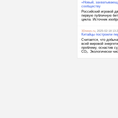
«Новый, захватывающи
сообществу
Российский игровой д
первую публичную бет
цикла. Источник изобр
3Dnews.ru
, 2025-02-18 13:
Китайцы построили п
Считается, что добыча
всей мировой энергети
проблему, оснастив с
CO₂. Экологически чи