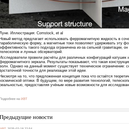
Луне. Иллюстрация: Comstock, et al
Новый метод предлагает использовать ферромагнитную жидкость в соче
параболическую форму, а магнитные токи позволяют удерживать эту фо
эффективность такого подхода ограничена из-за сильной гравитации, о
телескопов и лунных обсерваторий.
Исследователи провели расчёты для различных конфигураций катушек 
ферромагнитного зеркала. Результаты показывают, что такая конструкц
волн. Однако на данный момент существует техническое ограничение: 
достаточной точности для реализации этой идеи.
Несмотря на то, что предложенная концепция пока что остаётся теорети
космической оптики. В будущем, по мере развития технологий, телеско
реальностью, предоставляя учёным новые возможности для исследовани
Подробнее на
iXBT
Предыдущие новости
iXBT
, 2025-02-18 22:54