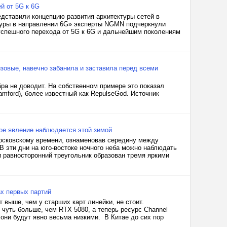
й от 5G к 6G
дставили концепцию развития архитектуры сетей в
туры в направлении 6G» эксперты NGMN подчеркнули
успешного перехода от 5G к 6G и дальнейшим поколениям
изовые, навечно забанила и заставила перед всеми
бра не доводит. На собственном примере это показал
mford), более известный как RepulseGod. Источник
ое явление наблюдается этой зимой
московскому времени, ознаменовав середину между
В эти дни на юго-востоке ночного неба можно наблюдать
и равносторонний треугольник образован тремя яркими
ах первых партий
т выше, чем у старших карт линейки, не стоит.
 чуть больше, чем RTX 5080, а теперь ресурс Channel
 они будут явно весьма низкими. В Китае до сих пор