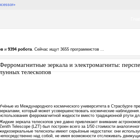
ocessor»
Гла
ов
и
9394 робота
. Сейчас ищут 3655 программистов ...
Ферромагнитные зеркала и электромагниты: перспе
лунных телескопов
Учёные из Международного космического университета в Страсбурге пр
зеркалами, который может усовершенствовать космические наблюдения
использования ферромагнитной жидкости вместо традиционной ртути для
Жидкие зеркала телескопов уже давно привлекают внимание астрономов
Zenith Telescope (LZT) был построен всего за 1/50 стоимости аналогич
жидкозеркальные телескопы имеют серьёзные недостатки: они использую
непосредственно над собой, не имея возможности отслеживать движущи