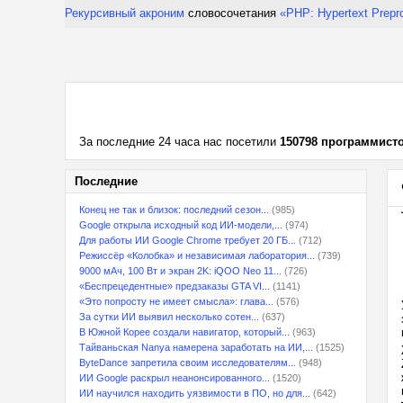
Рекурсивный акроним
словосочетания
«PHP: Hypertext Prepr
За последние 24 часа нас посетили
150798 программист
Последние
Конец не так и близок: последний сезон...
(985)
Google открыла исходный код ИИ-модели,...
(974)
Для работы ИИ Google Chrome требует 20 ГБ...
(712)
Режиссёр «Колобка» и независимая лаборатория...
(739)
9000 мАч, 100 Вт и экран 2K: iQOO Neo 11...
(726)
«Беспрецедентные» предзаказы GTA VI...
(1141)
«Это попросту не имеет смысла»: глава...
(576)
За сутки ИИ выявил несколько сотен...
(637)
В Южной Корее создали навигатор, который...
(963)
Тайваньская Nanya намерена заработать на ИИ,...
(1525)
ByteDance запретила своим исследователям...
(948)
ИИ Google раскрыл неанонсированного...
(1520)
ИИ научился находить уязвимости в ПО, но для...
(642)