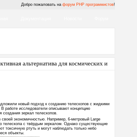
Добро пожаловать на
форум PHP программистов
!
вная
Документация
Новости
Форум
ктивная альтернатива для космических и
Дата:
2025-
02-
18
22:47
едложили новый подход к созданию телескопов с жидкими
. В работе исследователи описывают концепцию
 создания зеркал телескопов.
 своей экономичностью. Например, 6-метровый Large
ного телескопа с твёрдым зеркалом. Однако существующие
т токсичную ртуть и могут наблюдать только небо
еся объекты.