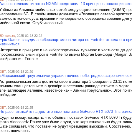
Альянс телеком-гигантов NGMN представил 13 принципов эволюции сете
Учёные из Альянса мобильных сетей следующего поколения (NGMN) пре
направлении 6G. В своём новом документе «Эволюция сетевой архитек
важность консенсуса, времени и непрерывного совершенствования для 
мобильной связи. Опубликованный...
3Dnews.ru
, 2025-02-18 22:22
Epic Games засудила киберспортсмена-читера по Fortnite, отняла его пр
извиниться
Читерство в принципе и на киберспортивных турнирах в частности до до
профессиональный игрок в Fortnite по имени Морган Бамфорд (Morgan Ba
изображения: Fortnite...
iXBT
, 2025-02-18 22:20
«Марсианский треугольник» украсил ночное небо: редкое астрономическ
Астрономическая зима достигла своего экватора 3 февраля в 23:11 по 
зимним солнцестоянием в декабре и весенним равноденствием в марте. 
впечатляющее явление, известное как «Зимний треугольник». Этот почт
звёздами:...
iXBT
, 2025-02-18 22:25
Не рассчитывайте на достаточные поставки GeForce RTX 5070 Ti в рамк
Судя по всему, ожидать, что объёмы поставок GeForce RTX 5070 Ti буду
фото Videocardz Ранее уже были слухи, что карт изначально будет лишь
Gate сообщает, что поставки не будут чрезмерно высокими. Собственно,
очень популярны...