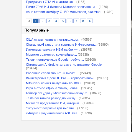
Предзаказы GTA VI «настолько...
(1157)
Почти 70 % ИИ-бизнеса Microsoft завязано на...
(1276)
Asus готовит семёрку OLED-мониторов, включая...
(1310)
<
1
2
3
4
5
6
7
8
>
Популярные
США стали главным поставщиком...
(40568)
Character.AI запустила короткие ИИ-сериалы...
(39990)
Инженеры уложили HBM на бок —...
(39675)
Морские сражения, крупнейшая...
(33838)
Тысячи сотрудников Google требуют...
(29108)
Chrome для Android стал заметно плавнее: Google...
(23474)
Россияне стали звонить и писать...
(22443)
Вышел релиз OpenIDE Pro — корпоративной...
(20951)
Mitsubishi начнёт выпускать по 1000...
(20498)
Игра в стиле «Джона Уика», новая...
(19345)
Геймер отсудил у Microsoft свой аккаунт...
(18450)
Tesla поставила рекорд по числу...
(17805)
Microsoft представила ИИ, который...
(17689)
Энтузиаст потратил три тысячи...
(17253)
«Яндекс» улучшил поиск АЗС без...
(16990)