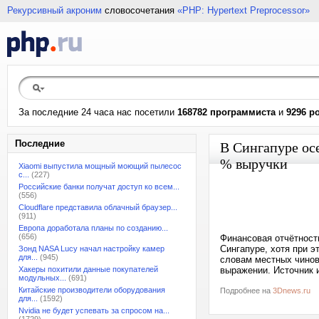
Рекурсивный акроним
словосочетания
«PHP: Hypertext Preprocessor»
За последние 24 часа нас посетили
168782 программиста
и
9296 р
Последние
В Сингапуре осе
% выручки
Xiaomi выпустила мощный моющий пылесос
с...
(227)
Российские банки получат доступ ко всем...
(556)
Cloudflare представила облачный браузер...
(911)
Европа доработала планы по созданию...
(656)
Финансовая отчётност
Сингапуре, хотя при э
Зонд NASA Lucy начал настройку камер
для...
(945)
словам местных чинов
Хакеры похитили данные покупателей
выражении. Источник и
модульных...
(691)
Китайские производители оборудования
Подробнее на
3Dnews.ru
для...
(1592)
Nvidia не будет успевать за спросом на...