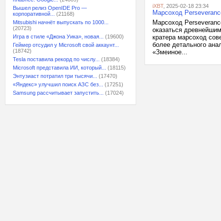
iXBT
, 2025-02-18 23:34
Вышел релиз OpenIDE Pro —
Марсоход Perseveranc
корпоративной...
(21168)
Марсоход Perseveranc
Mitsubishi начнёт выпускать по 1000...
(20723)
оказаться древнейшим
Игра в стиле «Джона Уика», новая...
(19600)
кратера марсоход сов
более детального ана
Геймер отсудил у Microsoft свой аккаунт...
(18742)
«Змеиное...
Tesla поставила рекорд по числу...
(18384)
Microsoft представила ИИ, который...
(18115)
Энтузиаст потратил три тысячи...
(17470)
«Яндекс» улучшил поиск АЗС без...
(17251)
Samsung рассчитывает запустить...
(17024)