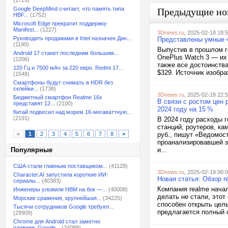
(1729)
Google DeepMind считает, что память типа
Предыдущие но
HBF...
(1752)
Microsoft Edge прекратит поддержку
Manifest...
(1227)
3Dnews.ru
, 2025-02-18 18:
Руководить продажами в Intel назначен Дин...
Представлены умные ч
(1190)
Выпустив в прошлом г
Android 17 станет последним большим...
OnePlus Watch 3 — их
(2206)
также все достоинств
120 Гц и 7500 мАч за 220 евро. Redmi 17...
$329. Источник изобра
(1548)
Смартфоны будут снимать в HDR без
склейки...
(1738)
3Dnews.ru
, 2025-02-18 22:
Бюджетный смартфон Realme 16x
В связи с ростом цен
представят 12...
(2100)
2024 году на 15 %
Китай подвесил над морем 16-мегаваттную...
(2191)
В 2024 году расходы 
станций, роутеров, к
<
1
2
3
4
5
6
7
8
>
руб., пишут «Ведомос
проанализировавшей з
Популярные
и...
США стали главным поставщиком...
(41128)
3Dnews.ru
, 2025-02-19 00:
Character.AI запустила короткие ИИ-
Новая статья: Обзор 
сериалы...
(40383)
Компания realme начал
Инженеры уложили HBM на бок —...
(40008)
делать не стали, этот
Морские сражения, крупнейшая...
(34225)
способен открыть цел
Тысячи сотрудников Google требуют...
предлагается полный о
(29909)
Chrome для Android стал заметно
плавнее: Google...
(24089)