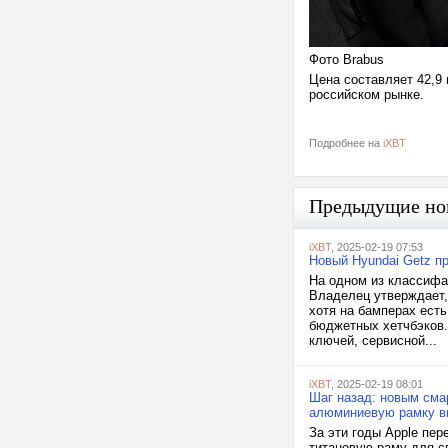
Фото Brabus
Цена составляет 42,9 
российском рынке.
Подробнее на
iXBT
Предыдущие но
iXBT
, 2025-02-19 07:53
Новый Hyundai Getz пр
На одном из классифай
Владелец утверждает,
хотя на бамперах ест
бюджетных хетчбэков.
ключей, сервисной...
iXBT
, 2025-02-19 08:01
Шаг назад: новым смар
алюминиевую рамку в
За эти годы Apple пе
титановую раму для св