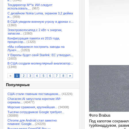
в...
(1146)
Техдиректор M**a: ИИ следует
использовать,...
(967)
С дизайном Nokia Lumia, экраном 3,2 дюйма
и...
(959)
В США увидели военную угрозу в дронах с...
(1360)
Электровелосипед с 2 кВт·ч энергии,
запасом...
(1060)
Конфигурация памяти из 2015 года,
процессор...
(1320)
«Мы собираемся построить заводы на
Луне»....
(1053)
У Европы будет свой Starlink: ЕС утвердил...
(1603)
В США создали молекулярный анализатор...
(1349)
<
1
2
3
4
5
6
7
8
>
Популярные
США стали главным поставщиком...
(41224)
Character.AI запустила короткие ИИ-
сериалы...
(40477)
Морские сражения, крупнейшая...
(34308)
Тысячи сотрудников Google требуют...
Фото Brabus
(30089)
Chrome для Android стал заметно
Под капотом сохранил
плавнее: Google...
(24229)
турбонаддувом, разви
Вышел релиз OpenIDE Pro —