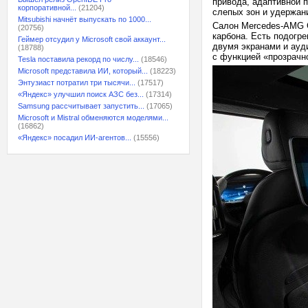
привода, адаптивной 
корпоративной...
(21204)
слепых зон и удержан
Mitsubishi начнёт выпускать по 1000...
Салон Mercedes-AMG G
(20756)
карбона. Есть подогр
Геймер отсудил у Microsoft свой аккаунт...
двумя экранами и ауди
(18788)
с функцией «прозрачн
Tesla поставила рекорд по числу...
(18546)
Microsoft представила ИИ, который...
(18223)
Энтузиаст потратил три тысячи...
(17517)
«Яндекс» улучшил поиск АЗС без...
(17314)
Samsung рассчитывает запустить...
(17065)
Microsoft и Mistral обменяются моделями...
(16862)
«Яндекс» посадил ИИ-агентов...
(15556)