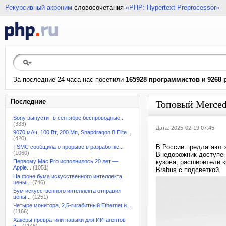
Рекурсивный акроним
словосочетания
«PHP: Hypertext Preprocessor»
За последние 24 часа нас посетили
165928 программистов
и
9268 
Последние
Топовый Merced
Sony выпустит в сентябре беспроводные...
(333)
Дата: 2025-02-19 07:45
9070 мАч, 100 Вт, 200 Мп, Snapdragon 8 Elite...
(420)
В России предлагают 
TSMC сообщила о прорыве в разработке...
(1060)
Внедорожник доступен
Первому Mac Pro исполнилось 20 лет —
кузова, расширители 
Apple...
(1051)
Brabus с подсветкой.
На фоне бума искусственного интеллекта
цены...
(746)
Бум искусственного интеллекта отправил
цены...
(1251)
Четыре монитора, 2,5-гигабитный Ethernet и...
(1166)
Хакеры превратили навыки для ИИ-агентов