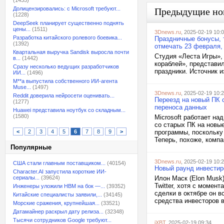
(1435)
Долицензировались: с Microsoft требуют...
Предыдущие но
(1228)
DeepSeek планирует существенно поднять
цены...
(1511)
3Dnews.ru
, 2025-02-19 10:
Разработка китайского ролевого боевика...
Праздничные бонусы, 
(1392)
отмечать 23 февраля,
Квартальная выручка Sandisk выросла почти
Студия «Леста Игры»,
в...
(1442)
кораблей», представил
Сразу несколько ведущих разработчиков
праздники. Источник и
ИИ...
(1496)
M**a выпустила собственного ИИ-агента
Muse...
(1497)
3Dnews.ru
, 2025-02-19 10:
Reddit доверила нейросети оценивать...
Переезд на новый ПК 
(1277)
переноса данных
Huawei представила ноутбук со складным...
(1580)
Microsoft работает на
со старых ПК на новы
<
2
3
4
5
6
7
8
9
>
программы, поскольку
Теперь, похоже, компа
Популярные
3Dnews.ru
, 2025-02-19 10:
США стали главным поставщиком...
(40154)
Новый раунд инвестиро
Character.AI запустила короткие ИИ-
сериалы...
(39624)
Илон Маск (Elon Musk)
Twitter, хотя с момен
Инженеры уложили HBM на бок —...
(39352)
сделки в октябре он в
Китайские специалисты заявили,...
(34145)
средства инвесторов в
Морские сражения, крупнейшая...
(33521)
Датамайнер раскрыл дату релиза...
(32348)
Тысячи сотрудников Google требуют...
iXBT
, 2025-02-19 09:34