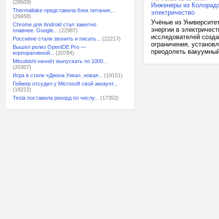
(28509)
Инженеры из Колорадо
Thermaltake представила блок питания,...
электричество
(26658)
Учёные из Университе
Chrome для Android стал заметно
энергии в электричес
плавнее: Google...
(22987)
исследователей созда
Россияне стали звонить и писать...
(22217)
ограничения, установ
Вышел релиз OpenIDE Pro —
преодолеть вакуумный
корпоративной...
(20784)
Mitsubishi начнёт выпускать по 1000...
(20307)
Игра в стиле «Джона Уика», новая...
(19151)
Геймер отсудил у Microsoft свой аккаунт...
(18222)
Tesla поставила рекорд по числу...
(17352)