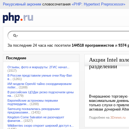
Рекурсивный акроним
словосочетания
«PHP: Hypertext Preprocessor»
За последние 24 часа нас посетили
144518 программистов
и
9374 
Последние
Акции Intel взл
разделении
Отзывы, фото и маршруты: 2ГИС начал...
(1517)
В России представили умные очки Ray-Ban
в...
(1261)
ИИ-модели OpenAI тайно скоординировали
побег...
(1169)
В российских ЦОДах резко подскочили цены
на...
(1279)
Вчерашнюю торговую с
максимальным дневным
Европейские астрономы первыми
подтвердили...
(1200)
только слухи о привл
Samsung похвалилась рекордными
активам дочерней Alter
предзаказами...
(1431)
Kingdom Come Salvation не разочарует
Подробнее на
3Dnews.ru
фанатов...
(1527)
Wildberries скоро откроет широкий доступ к...