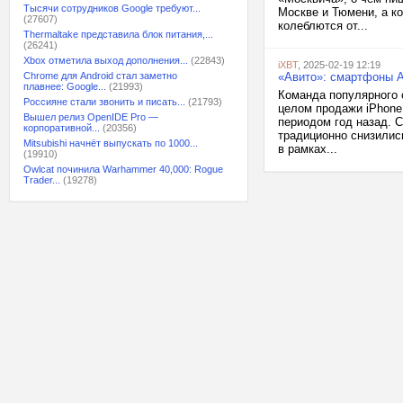
Тысячи сотрудников Google требуют...
Москве и Тюмени, а ко
(27607)
колеблются от...
Thermaltake представила блок питания,...
(26241)
Xbox отметила выход дополнения...
(22843)
iXBT
, 2025-02-19 12:19
Chrome для Android стал заметно
«Авито»: смартфоны A
плавнее: Google...
(21993)
Команда популярного 
Россияне стали звонить и писать...
(21793)
целом продажи iPhone
Вышел релиз OpenIDE Pro —
периодом год назад. 
корпоративной...
(20356)
традиционно снизилис
Mitsubishi начнёт выпускать по 1000...
в рамках...
(19910)
Owlcat починила Warhammer 40,000: Rogue
Trader...
(19278)