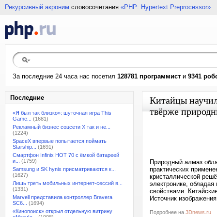
Рекурсивный акроним
словосочетания
«PHP: Hypertext Preprocessor»
За последние 24 часа нас посетил
128781 программист
и
9341 роб
Последние
Китайцы научил
твёрже природ
«Я был так близко»: шуточная игра This
Game...
(1681)
Рекламный бизнес соцсети X так и не...
(1224)
SpaceX впервые попытается поймать
Starship...
(1691)
Смартфон Infinix HOT 70 с ёмкой батареей
и...
(1759)
Природный алмаз обла
практических применен
Samsung и SK hynix присматриваются к...
(1627)
кристаллической решё
Лишь треть мобильных интернет-сессий в...
электронике, обладая
(1331)
свойствами. Китайски
Marvell представила контроллер Bravera
Источник изображения:
SC6...
(1694)
«Кинопоиск» открыл отдельную витрину
Подробнее на
3Dnews.ru