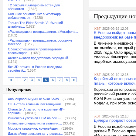
«Матч!»...
(1908)
T2 открыл «Выгодно вместе» для
абонентов...
(1342)
Большое обновление: в WhatsApp
Предыдущие но
избавились от...
(1220)
Только The Elder Scrolls VI: бывший
дизайнер...
(1672)
iXBT
, 2025-02-19 12:03
«Раскладушки» возвращаются: «Мегафон»...
В России выйдет новы
(1182)
внедорожник на базе 
«Раскладушки» возвращаются: россияне
В линейке минивэнов 
массово...
(1255)
автомобиля, который 
Обанкротившегося производителя
2025 года. Quto предп
телевизоров...
(1689)
силовых бамперов, шн
Archer Aviation представила гибридный...
подобных аксессуаров.
(1141)
Без 3D-печати: в России наладили
серийный...
(1684)
iXBT
, 2025-02-19 12:13
Корейский автопроизв
<
1
2
3
4
5
6
7
8
>
планы, которые включ
Популярные
Корейский автопроизв
российский рынок с об
KGM Компания уже пол
Анонсированы умные очки Solos...
(55886)
модели, при этом осно
США стали главным поставщиком...
(39194)
Character.AI запустила короткие ИИ-
сериалы...
(38812)
iXBT
, 2025-02-19 12:18
Инженеры уложили HBM на бок —...
(38665)
Дилеры продают совр
Китайские специалисты заявили,...
(33519)
В России возобновили
Морские сражения, крупнейшая...
(32645)
рублей В Россию прив
Датамайнер раскрыл дату релиза...
(31771)
«Москвича», о чем пи