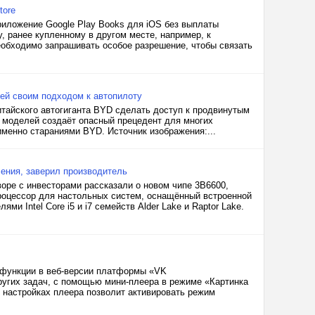
tore
риложение Google Play Books для iOS без выплаты
, ранее купленному в другом месте, например, к
еобходимо запрашивать особое разрешение, чтобы связать
лей своим подходом к автопилоту
китайского автогиганта BYD сделать доступ к продвинутым
моделей создаёт опасный прецедент для многих
именно стараниями BYD. Источник изображения:...
оления, заверил производитель
воре с инвесторами рассказали о новом чипе 3B6600,
процессор для настольных систем, оснащённый встроенной
и Intel Core i5 и i7 семейств Alder Lake и Raptor Lake.
й функции в веб-версии платформы «VK
других задач, с помощью мини-плеера в режиме «Картинка
в настройках плеера позволит активировать режим