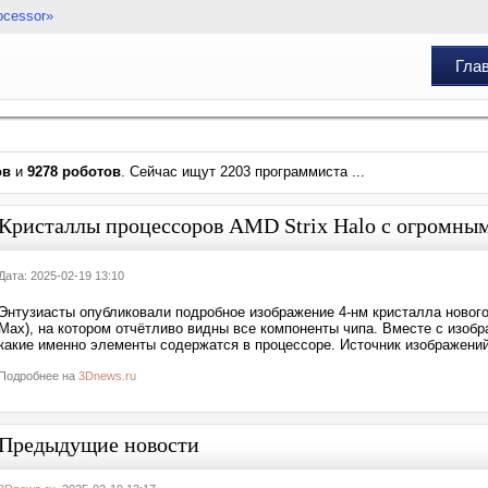
ocessor»
Гла
ов
и
9278 роботов
. Сейчас ищут 2203 программиста ...
Кристаллы процессоров AMD Strix Halo с огромным
Дата: 2025-02-19 13:10
Энтузиасты опубликовали подробное изображение 4-нм кристалла нового 
Max), на котором отчётливо видны все компоненты чипа. Вместе с изоб
какие именно элементы содержатся в процессоре. Источник изображений: 
Подробнее на
3Dnews.ru
Предыдущие новости