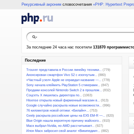
Рекурсивный акроним
словосочетания
«PHP: Hypertext Prepr
За последние 24 часа нас посетили
131870 программист
Последние
Trouver представила в России линейку техники...
(779)
Анонсирован смартфон Vivo S2 с изогнутым...
(880)
«Частный узел» Apple не оправдал название —...
(778)
Sony начала клеймить PlayStation 5 стикерами...
(847)
Продажи консолей Nintendo Switch 2 в прошлом...
(832)
Соцсеть X лишилась директора по...
(1063)
Hisense открыла новый фирменный магазин в...
(913)
Google случайно раскрыла новые возможности...
(996)
76 километров новой оптики: «Билайн»...
(753)
Geely раскрыла российские цены на EX5 EM-R —...
(820)
Blue Origin нашла вероятную причину майского...
(910)
Маск выбрал Nvidia, но AMD рассчитывает...
(927)
Илон Маск забросил свой аналог «Википедии»...
(882)