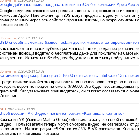
3Dnews.ru
, 2025-02-19 13:17
Google добилась права продавать книги на iOS без комиссии Apple App S
Google получила разрешение продавать свои электронные книги через п
комиссии Apple. Приложения для iOS могут предлагать доступ к контенту
приобретённым через веб-сайт электронным книгам, но разработчикам н
пользователей...
3Dnews.ru
, 2025-02-19 13:23
BYD способна сломать бизнес Tesla и других мировых автопроизводите
Как отмечается в новой публикации Financial Times, недавнее решение 
системам помощи водителю бесплатным даже для покупателей базовых 
конкурентов. Их мечты о безбедном будущем в итоге могут обрушиться 
3Dnews.ru
, 2025-02-19 13:32
Китайский процессор Loongson 3B6600 потягается с Intel Core 13-го пок
Представители китайского производителя процессоров Loongson в разго
который, вероятно придёт на смену 3A6000. Это будет восьмиядерный 
графикой. Как утверждает производитель, он сможет состязаться с моделям
Источник...
iXBT
, 2025-02-19 12:33
В веб-версии «VK Видео» появился режим «Картинка в картинке»
Компания VK (бывшая Mail.ru Group) объявила о запуске новой полезно
Видео». Пользователи теперь могут смотреть видео, не отвлекаясь от 
в картинке». Иллюстрация: «ВКонтакте» / VK В VK рассказали: Кнопка 
«картинка в картинке», который...