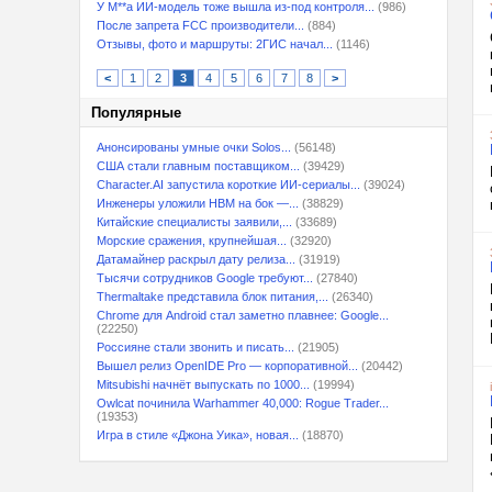
У M**a ИИ-модель тоже вышла из-под контроля...
(986)
После запрета FCC производители...
(884)
Отзывы, фото и маршруты: 2ГИС начал...
(1146)
<
1
2
3
4
5
6
7
8
>
Популярные
Анонсированы умные очки Solos...
(56148)
США стали главным поставщиком...
(39429)
Character.AI запустила короткие ИИ-сериалы...
(39024)
Инженеры уложили HBM на бок —...
(38829)
Китайские специалисты заявили,...
(33689)
Морские сражения, крупнейшая...
(32920)
Датамайнер раскрыл дату релиза...
(31919)
Тысячи сотрудников Google требуют...
(27840)
Thermaltake представила блок питания,...
(26340)
Chrome для Android стал заметно плавнее: Google...
(22250)
Россияне стали звонить и писать...
(21905)
Вышел релиз OpenIDE Pro — корпоративной...
(20442)
Mitsubishi начнёт выпускать по 1000...
(19994)
Owlcat починила Warhammer 40,000: Rogue Trader...
(19353)
Игра в стиле «Джона Уика», новая...
(18870)