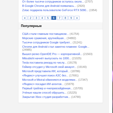
От более тысячи сотрудников осталось около...
(2707)
В Google Chrome для Android появилась...
(2920)
Zotac подарила пользователю GeForce RTX 5090...
(1954)
<
2
3
4
5
6
7
8
9
>
Популярные
США стали главным поставщиком...
(41754)
Морские сражения, крупнейшая...
(34882)
Тысячи сотрудников Google требуют...
(31241)
Chrome для Android стал заметно плавнее: Google...
(24985)
Вышел релиз OpenIDE Pro — корпоративной...
(21563)
Mitsubishi начнёт выпускать по 1000...
(21025)
Tesla поставила рекорд по числу...
(19178)
Геймер отсудил у Microsoft свой аккаунт...
(19140)
Microsoft представила ИИ, который...
(18786)
«Яндекс» улучшил поиск АЗС без...
(17691)
Microsoft и Mistral обменяются моделями...
(17347)
«Яндекс» посадил ИИ-агентов...
(15979)
Первый трейлер и «непревзойдённая...
(15705)
Учёные нашли способ обрушить...
(15225)
Закрытая Xbox студия-разработчик...
(14790)