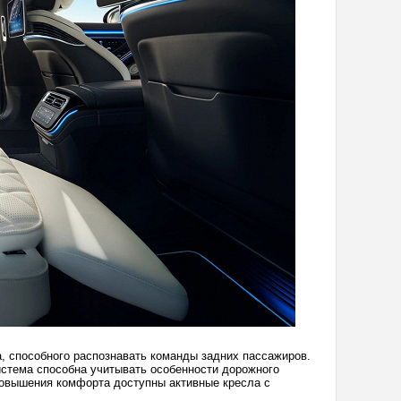
 способного распознавать команды задних пассажиров.
стема способна учитывать особенности дорожного
повышения комфорта доступны активные кресла с