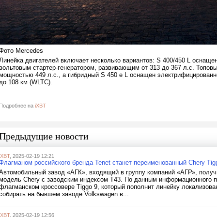
Фото Mercedes
Линейка двигателей включает несколько вариантов: S 400/450 L оснащ
вольтовым стартер-генератором, развивающим от 313 до 367 л.с. Топов
мощностью 449 л.с., а гибридный S 450 e L оснащен электрифицированно
до 108 км (WLTC).
Подробнее на
iXBT
Предыдущие новости
iXBT
, 2025-02-19 12:21
Флагманом российского бренда Tenet станет переименованный Chery Tig
Автомобильный завод «АГК», входящий в группу компаний «АГР», получ
модель Chery с заводским индексом T43. По данным информационного п
флагманском кроссовере Tiggo 9, который пополнит линейку локализов
собирать на бывшем заводе Volkswagen в...
iXBT
, 2025-02-19 12:56