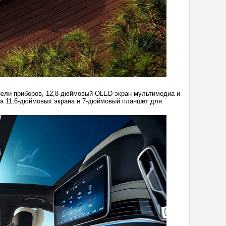
нели приборов, 12,8-дюймовый OLED-экран мультимедиа и
ва 11,6-дюймовых экрана и 7-дюймовый планшет для