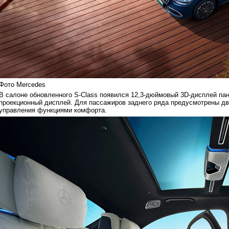
Фото Mercedes
В салоне обновленного S-Class появился 12,3-дюймовый 3D-дисплей па
проекционный дисплей. Для пассажиров заднего ряда предусмотрены д
управления функциями комфорта.