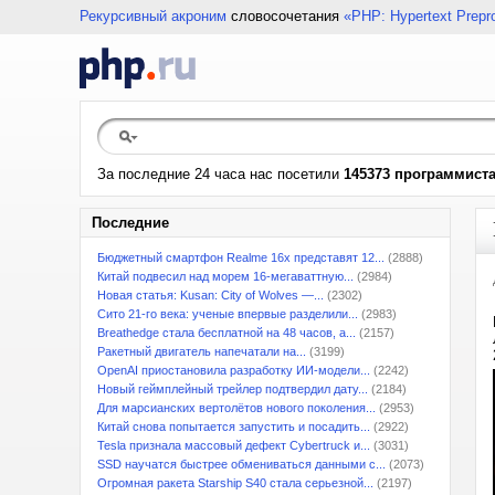
Рекурсивный акроним
словосочетания
«PHP: Hypertext Prepr
За последние 24 часа нас посетили
145373 программист
Последние
Бюджетный смартфон Realme 16x представят 12...
(2888)
Китай подвесил над морем 16-мегаваттную...
(2984)
Новая статья: Kusan: City of Wolves —...
(2302)
Сито 21-го века: ученые впервые разделили...
(2983)
Breathedge стала бесплатной на 48 часов, а...
(2157)
Ракетный двигатель напечатали на...
(3199)
OpenAI приостановила разработку ИИ-модели...
(2242)
Новый геймплейный трейлер подтвердил дату...
(2184)
Для марсианских вертолётов нового поколения...
(2953)
Китай снова попытается запустить и посадить...
(2922)
Tesla признала массовый дефект Cybertruck и...
(3031)
SSD научатся быстрее обмениваться данными с...
(2073)
Огромная ракета Starship S40 стала серьезной...
(2197)