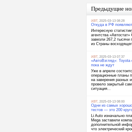
Предыдущие но
iXBT
, 2025-03-13 08:28
Откуда в РФ появляют
Интересную статистик
агентства «Автостат» 
завезли 267,2 тысячи
из Страны восходящег
iXBT
, 2025-03-13 07:37
«АвтоВзгляд»: Toyota
пока не ждут
Уже в апреле состоитс
операционные планы п
на заверения разных 
провело закрытый сам
ситуация...
iXBT
, 2025-03-13 08:00
Одни из самых хорошо 
тестов — это 200 круг
Li Auto изначально пл
Mega заставили компа
дополнительной информ
что электрический кро