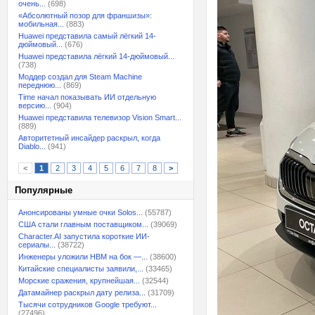
очень...
(698)
«Абсолютный позор для франшизы»:
мобильная...
(883)
Huawei представила самый лёгкий 14-
дюймовый...
(676)
Huawei представила лёгкий 14-дюймовый...
(738)
Моддер создал для Steam Machine
переднюю...
(869)
Time начал показывать ИИ отдельную
версию...
(904)
Huawei представила телевизор Vision Smart...
(889)
Авторитетный инсайдер раскрыл, когда
Diablo...
(941)
<
1
2
3
4
5
6
7
8
>
Популярные
Анонсированы умные очки Solos...
(55787)
США стали главным поставщиком...
(39069)
Character.AI запустила короткие ИИ-
сериалы...
(38722)
Инженеры уложили HBM на бок —...
(38600)
Китайские специалисты заявили,...
(33465)
Морские сражения, крупнейшая...
(32544)
Датамайнер раскрыл дату релиза...
(31709)
Тысячи сотрудников Google требуют...
(27496)