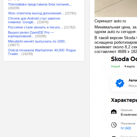
Thermaltake представила блок питания,...
(26209)
Xbox отметила выход дополнения...
(22781)
Chrome для Android стал заметно
Скриншот auto.ru
плавнее: Google...
(21876)
Минимальная цена, за 
Россияне стали звонить и писать...
(21762)
одном auto.ru сегодня
Вышел релиз OpenIDE Pro —
корпоративной...
(20295)
В такой версии Skoda 
Mitsubishi начнёт выпускать по 1000...
оснащена роботизиров
(19877)
занимает около 8,2 се
Owlcat починила Warhammer 40,000: Rogue
составляют 4689 х 182
Trader...
(19239)