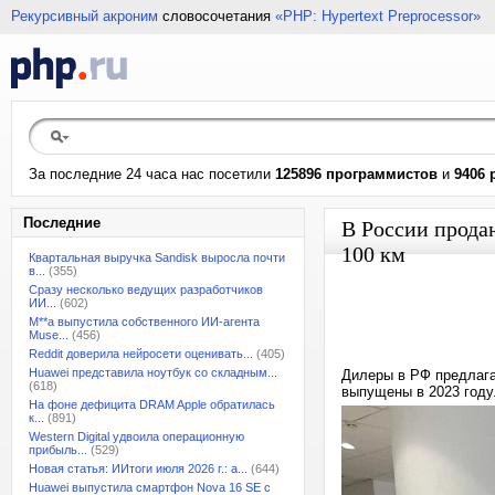
Рекурсивный акроним
словосочетания
«PHP: Hypertext Preprocessor»
За последние 24 часа нас посетили
125896 программистов
и
9406 
Последние
В России продаю
100 км
Квартальная выручка Sandisk выросла почти
в...
(355)
Сразу несколько ведущих разработчиков
ИИ...
(602)
M**a выпустила собственного ИИ-агента
Muse...
(456)
Reddit доверила нейросети оценивать...
(405)
Huawei представила ноутбук со складным...
Дилеры в РФ предлага
(618)
выпущены в 2023 году
На фоне дефицита DRAM Apple обратилась
к...
(891)
Western Digital удвоила операционную
прибыль...
(529)
Новая статья: ИИтоги июля 2026 г.: а...
(644)
Huawei выпустила смартфон Nova 16 SE с