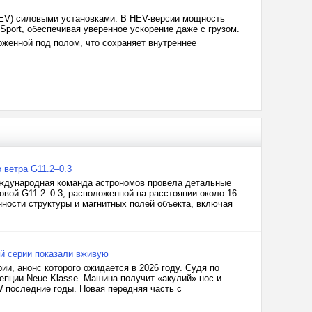
HEV) силовыми установками. В HEV-версии мощность
Sport, обеспечивая уверенное ускорение даже с грузом.
женной под полом, что сохраняет внутреннее
 ветра G11.2–0.3
международная команда астрономов провела детальные
овой G11.2–0.3, расположенной на расстоянии около 16
ности структуры и магнитных полей объекта, включая
й серии показали вживую
и, анонс которого ожидается в 2026 году. Судя по
епции Neue Klasse. Машина получит «акулий» нос и
 последние годы. Новая передняя часть с