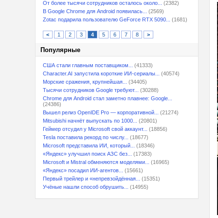
От более тысячи сотрудников осталось около...
(2382)
В Google Chrome для Android появилась...
(2569)
Zotac подарила пользователю GeForce RTX 5090...
(1681)
<
1
2
3
4
5
6
7
8
>
Популярные
США стали главным поставщиком...
(41333)
Character.AI запустила короткие ИИ-сериалы...
(40574)
Морские сражения, крупнейшая...
(34405)
Тысячи сотрудников Google требуют...
(30288)
Chrome для Android стал заметно плавнее: Google...
(24386)
Вышел релиз OpenIDE Pro — корпоративной...
(21274)
Mitsubishi начнёт выпускать по 1000...
(20801)
Геймер отсудил у Microsoft свой аккаунт...
(18856)
Tesla поставила рекорд по числу...
(18677)
Microsoft представила ИИ, который...
(18346)
«Яндекс» улучшил поиск АЗС без...
(17383)
Microsoft и Mistral обменяются моделями...
(16965)
«Яндекс» посадил ИИ-агентов...
(15661)
Первый трейлер и «непревзойдённая...
(15351)
Учёные нашли способ обрушить...
(14955)