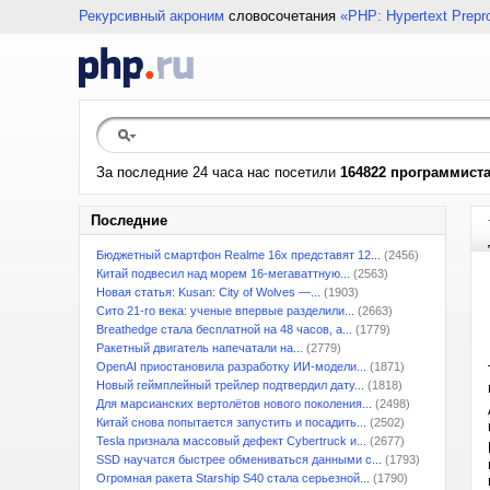
Рекурсивный акроним
словосочетания
«PHP: Hypertext Prepr
За последние 24 часа нас посетили
164822 программист
Последние
Бюджетный смартфон Realme 16x представят 12...
(2456)
Китай подвесил над морем 16-мегаваттную...
(2563)
Новая статья: Kusan: City of Wolves —...
(1903)
Сито 21-го века: ученые впервые разделили...
(2663)
Breathedge стала бесплатной на 48 часов, а...
(1779)
Ракетный двигатель напечатали на...
(2779)
OpenAI приостановила разработку ИИ-модели...
(1871)
Новый геймплейный трейлер подтвердил дату...
(1818)
Для марсианских вертолётов нового поколения...
(2498)
Китай снова попытается запустить и посадить...
(2502)
Tesla признала массовый дефект Cybertruck и...
(2677)
SSD научатся быстрее обмениваться данными с...
(1793)
Огромная ракета Starship S40 стала серьезной...
(1790)