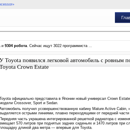
ocessor»
Гла
а
и
9304 робота
. Сейчас ищут 3022 программиста ...
У Toyota появился легковой автомобиль с ровным п
Toyota Crown Estate
Toyota официально представила в Японии новый универсал Crown Estate
модели Crossover, Sport и Sedan.
Автомобиль получил усовершенствованную кабину Mature Active Cabin, 
выделяется острыми линиями, плавно переходящими от передней части
Передняя часть украшена интегрированной решеткой радиатора с измен
вмещает 570 литров при поднятых задних сиденьях и 1470 литров при 
площадку длиной два метра — впервые для Toyota.