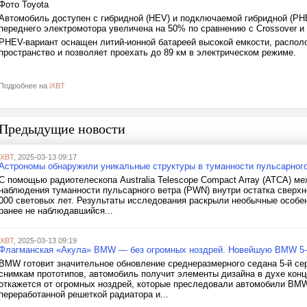
Фото Toyota
Автомобиль доступен с гибридной (HEV) и подключаемой гибридной (P
переднего электромотора увеличена на 50% по сравнению с Crossover и 
PHEV-вариант оснащен литий-ионной батареей высокой емкости, располо
пространство и позволяет проехать до 89 км в электрическом режиме.
Подробнее на
iXBT
Предыдущие новости
iXBT
, 2025-03-13 09:17
Астрономы обнаружили уникальные структуры в туманности пульсарного
С помощью радиотелескопа Australia Telescope Compact Array (ATCA) 
наблюдения туманности пульсарного ветра (PWN) внутри остатка сверхн
000 световых лет. Результаты исследования раскрыли необычные особен
ранее не наблюдавшийся...
iXBT
, 2025-03-13 09:19
Флагманская «Акула» BMW — без огромных ноздрей. Новейшую BMW 5-
BMW готовит значительное обновление среднеразмерного седана 5-й сери
снимкам прототипов, автомобиль получит элементы дизайна в духе конц
откажется от огромных ноздрей, которые преследовали автомобили BMW
переработанной решеткой радиатора и...