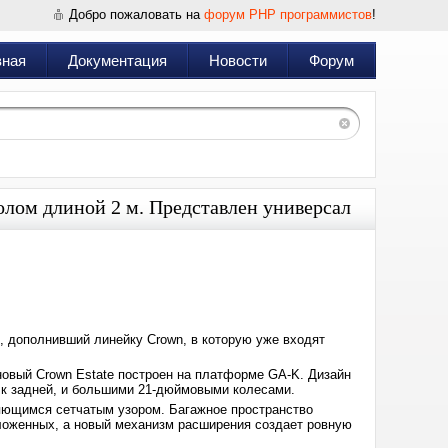
Добро пожаловать на
форум PHP программистов
!
вная
Документация
Новости
Форум
олом длиной 2 м. Представлен универсал
Дата:
2025-
03-
13
09:13
, дополнивший линейку Crown, в которую уже входят
новый Crown Estate построен на платформе GA-K. Дизайн
 к задней, и большими 21-дюймовыми колесами.
яющимся сетчатым узором. Багажное пространство
сложенных, а новый механизм расширения создает ровную