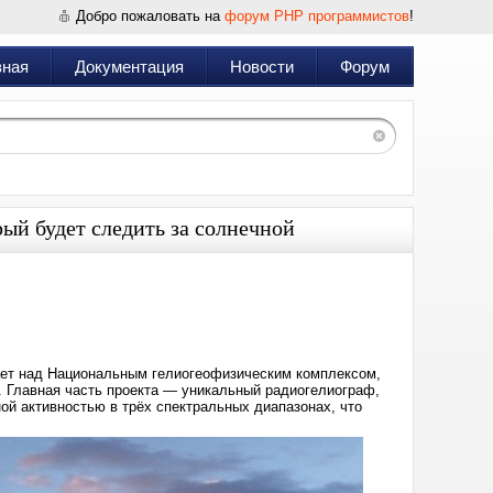
Добро пожаловать на
форум PHP программистов
!
вная
Документация
Новости
Форум
ый будет следить за солнечной
Дата:
2025-
03-
13
16:49
ает над Национальным гелиогеофизическим комплексом,
. Главная часть проекта — уникальный радиогелиограф,
ой активностью в трёх спектральных диапазонах, что