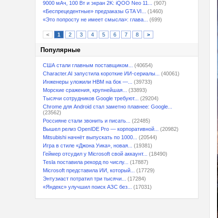
9000 мАч, 100 Вт и экран 2K: iQOO Neo 11...
(907)
«Беспрецедентные» предзаказы GTA VI...
(1460)
«Это попросту не имеет смысла»: глава...
(699)
<
1
2
3
4
5
6
7
8
>
Популярные
США стали главным поставщиком...
(40654)
Character.AI запустила короткие ИИ-сериалы...
(40061)
Инженеры уложили HBM на бок —...
(39733)
Морские сражения, крупнейшая...
(33893)
Тысячи сотрудников Google требуют...
(29204)
Chrome для Android стал заметно плавнее: Google...
(23562)
Россияне стали звонить и писать...
(22485)
Вышел релиз OpenIDE Pro — корпоративной...
(20982)
Mitsubishi начнёт выпускать по 1000...
(20544)
Игра в стиле «Джона Уика», новая...
(19381)
Геймер отсудил у Microsoft свой аккаунт...
(18490)
Tesla поставила рекорд по числу...
(17887)
Microsoft представила ИИ, который...
(17729)
Энтузиаст потратил три тысячи...
(17284)
«Яндекс» улучшил поиск АЗС без...
(17031)