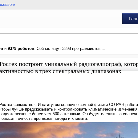
ocessor»
Гла
ов
и
9379 роботов
. Сейчас ищут 3398 программистов ...
Ростех построит уникальный радиогелиограф, котор
активностью в трех спектральных диапазонах
Ростех совместно с Институтом солнечно-земной физики СО РАН работ
чтобы лучше предсказывать и контролировать климатические изменения
радиотелескоп с более чем 500 антеннами. Он будет следить за солнечн
повысит точность прогнозов погоды и климата.