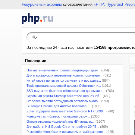
Рекурсивный акроним
словосочетания
«PHP: Hypertext Prepr
За последние 24 часа нас посетили
154568 программист
Последние
Новый геймплейный трейлер подтвердил дату...
(604)
Для марсианских вертолётов нового поколения...
(891)
Китай снова попытается запустить и посадить...
(884)
Tesla признала массовый дефект Cybertruck и...
(1011)
SSD научатся быстрее обмениваться данными с...
(703)
Огромная ракета Starship S40 стала серьезной...
(630)
От более тысячи сотрудников осталось около...
(993)
В Google Chrome для Android появилась...
(1003)
Zotac подарила пользователю GeForce RTX 5090...
(748)
Конец не так и близок: последний сезон...
(1353)
Google открыла исходный код ИИ-модели,...
(1307)
Для работы ИИ Google Chrome требует 20 ГБ...
(869)
Режиссёр «Колобка» и независимая лаборатория...
(925)