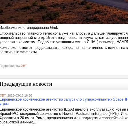
Изображение сгенерировано Grok
Строительство главного телескопа уже началось, а дальше планируется
мощный нагревный стенд. Этот стенд позволит изучать, как искусственн
управлять климатом. Подобные установки есть в США (например, HAARP
Комплекс поможет предсказывать, как солнечная активность влияет на к
негативные эффекты.
Подробнее на
iXBT
Предыдущие новости
iXBT
, 2025-03-13 16:50
Европейское космическое агентство запустило суперкомпьютер SpaceH
угроз
Европейское космическое агентство (ESA) ввело в эксплуатацию новы
SpaceHPC, созданный совместно с Hewlett Packard Enterprise (HPE). Ин
Фраскати в 20 км от Рима, предназначена для поддержки европейской к
обработкой данных,...