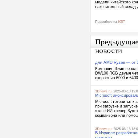
модели китайского ко
накопительный склад 
Подробнее на
iXBT
Предыдущи
новости
для AMD Ryzen — от 
Компания Biwin пополн
DW100 RGB двумя четы
скоростью 6000 и 6400
3Dnews.ru
, 2025-03-13 19:
Microsoft анонсировал
Microsoft готовится к
при загрузке и запуск
этапе ИИ-тренер буде
компаньона или помощ
3Dnews.ru
, 2025-03-13 18:
В Израиле разработал
прототип