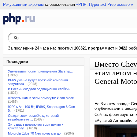
Рекурсивный акроним
словосочетания
«PHP: Hypertext Preprocessor»
За последние 24 часа нас посетил
106321 программист
и
9422 роб
Последние
Вместо Chevr
этим летом 
Уцелевший после приводнения Starship...
(1992)
General Moto
BMW уже не будет прежней: компания
запустила...
(2048)
В России создали радиационно-стойкий...
(1821)
«Роботы нам в этом помогут»: Илон Маск...
(1466)
На бывшем заводе Gen
9200 мАч, 100 Вт, IP69K, Snapdragon 6 Gen
опубликовали в инсай
5:...
(1781)
Сейчас формируется к
Создан электромобиль, который
вырабатывает...
(1487)
«Русский Автомобиль
Энтузиаст подключил воду прямо к
кристаллу...
(1618)
Motorola Edge 70 Neo показали до...
(2094)