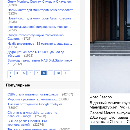
Geely Monjaro, Coolray, Cityray и Okavango...
(1399)
Новый софт для мониторов Asus позволяет...
(1226)
Новый софт для мониторов Asus позволяет...
(1938)
Intel показала своё видение космических...
(2052)
Google готовит функцию Conversation
Capture...
(1726)
Nvidia инвестирует $3 млрд во владельца...
(1715)
Дефицит GeForce RTX 5090 дошел до
абсурда:...
(1921)
Synology представила NAS DiskStation neo+
с...
(2212)
<
4
5
6
7
8
9
10
11
>
Популярные
США стали главным поставщиком...
(42467)
Фото Jaecoo
Морские сражения, крупнейшая...
(35668)
В данный момент круп
Тысячи сотрудников Google требуют...
Мануфактуринг Рус» (
(33092)
Chrome для Android стал заметно
General Motors выпуск
плавнее: Google...
(25788)
2015 году. Этот завод
Вышел релиз OpenIDE Pro —
выпускали Chevrolet Cru
корпоративной...
(22174)
Tesla поставила рекорд по числу...
(20033)