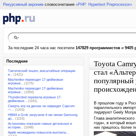
Рекурсивный акроним
словосочетания
«PHP: Hypertext Preprocessor»
За последние 24 часа нас посетили
147829 программистов
и
9405 
Последние
Toyota Camry
стал «Альте
Тактический экшен, масштабные операции
и...
(1421)
популярный 
Machenike переводит 17-дюймовые
игровые...
(1175)
происхожде
Machenike переводит 17-дюймовые
игровые...
(1050)
Thunderobot перевела игровые 17-
дюймовые...
(1181)
В прошлом году в Рос
Смерть игр на дисках не навредит Capcom
параллельного импорт
—...
(1203)
лидируют Geely Monjaro
HBM4 и Grok загрузили 4-нм линии Samsung
Глава аналитического
до...
(1153)
года», в который вош
Астрономы показали самые детальные в
них пришлось более п
истории...
(1048)
Apple неожиданно повысила выплаты...