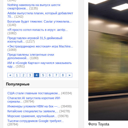
(1142)
Nothing намекнула на выпуск шести
смартфонов...
(1135)
Adobe выпустила плагин, который добавляет
70...
(1242)
Богатым будет тяжелее: Caviar утяжелила...
(1140)
«Я просто хотел попасть в игру»: актёр...
(1082)
Представлен игровой 31,5-дюймовый
изогнутый...
(1217)
«Экстраординарно жестокая» игра Machine...
(1069)
Представлены элегантные очки
дополненной...
(1180)
ИИ в «Google Картах» научился заказывать
еду...
(1051)
<
1
2
3
4
5
6
7
8
>
Популярные
США стали главным поставщиком...
(40334)
Character.AI запустила короткие ИИ-
сериалы...
(39794)
Инженеры уложили HBM на бок —...
(39499)
Китайские специалисты заявили,...
(34278)
Морские сражения, крупнейшая...
(33678)
Тысячи сотрудников Google требуют...
Фото Toyota
(28784)