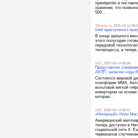
приобретён и поставле
хранении, что позволи
500...
3Dnews.ru
, 2025-03-14 08:
Intel приступила к вы
В конце прошлого меся
этого полугодия гото
передовой технологии 
техпроцесса, а теперь
iXBT
, 2025-03-14 08:08
Представлен соверше
АКПП, запасом хода 8
Состоялся мировой де
платформе MMA. Автом
вольтовой мягкой гиб
инвертором на основе 
которая...
iXBT
, 2025-03-14 08:23
«Нечёрный» Илон Маск 
Американский миллиард
теперь доступен в Ниг
социальной сети X. Е
терминалов спутниково