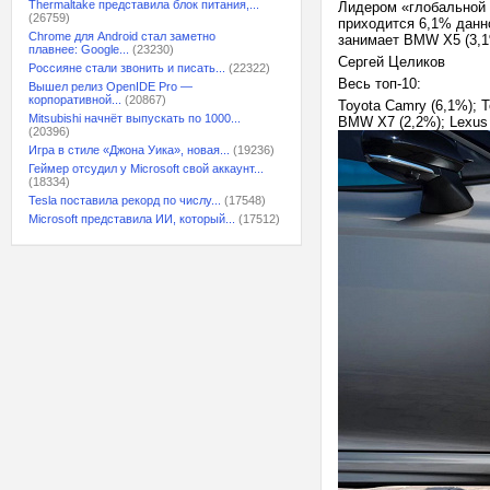
Thermaltake представила блок питания,...
Лидером «глобальной 
(26759)
приходится 6,1% данно
Chrome для Android стал заметно
занимает BMW X5 (3,1
плавнее: Google...
(23230)
Сергей Целиков
Россияне стали звонить и писать...
(22322)
Весь топ-10:
Вышел релиз OpenIDE Pro —
корпоративной...
(20867)
Toyota Camry (6,1%); T
Mitsubishi начнёт выпускать по 1000...
BMW X7 (2,2%); Lexus R
(20396)
Игра в стиле «Джона Уика», новая...
(19236)
Геймер отсудил у Microsoft свой аккаунт...
(18334)
Tesla поставила рекорд по числу...
(17548)
Microsoft представила ИИ, который...
(17512)