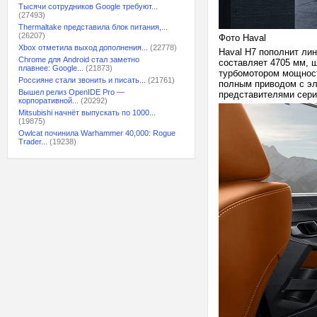
Тысячи сотрудников Google требуют...
(27493)
Thermaltake представила блок питания,...
(26207)
Фото Haval
Xbox отметила выход дополнения...
(22778)
Haval H7 пополнит лин
Chrome для Android стал заметно
составляет 4705 мм, 
плавнее: Google...
(21873)
турбомотором мощност
Россияне стали звонить и писать...
(21761)
полным приводом с эл
Вышел релиз OpenIDE Pro —
представителями сери
корпоративной...
(20292)
Mitsubishi начнёт выпускать по 1000...
(19875)
Owlcat починила Warhammer 40,000: Rogue
Trader...
(19238)