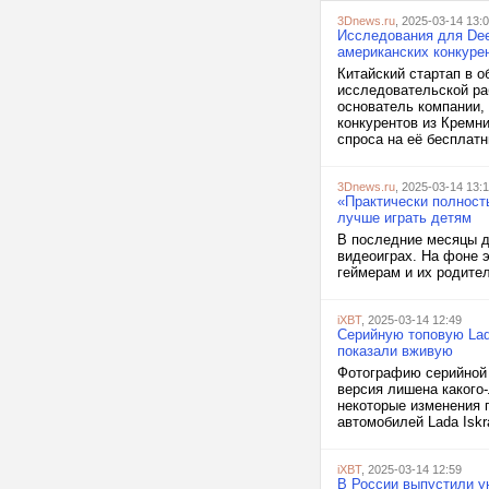
3Dnews.ru
, 2025-03-14 13:
Исследования для Dee
американских конкуре
Китайский стартап в 
исследовательской ра
основатель компании,
конкурентов из Кремн
спроса на её бесплатн
3Dnews.ru
, 2025-03-14 13:
«Практически полност
лучше играть детям
В последние месяцы д
видеоиграх. На фоне 
геймерам и их родител
iXBT
, 2025-03-14 12:49
Серийную топовую Lad
показали вживую
Фотографию серийной в
версия лишена какого
некоторые изменения 
автомобилей Lada Iskr
iXBT
, 2025-03-14 12:59
В России выпустили у