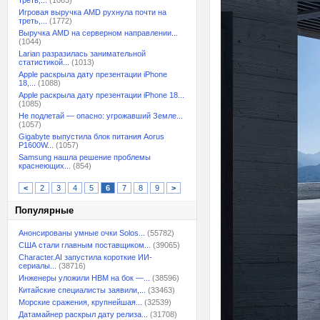
треть,...
(1063)
Игровая выручка AMD рухнула почти на
треть,...
(1772)
Выручка AMD на серверном направлении...
(1044)
Larian разразилась занимательной
статистикой...
(1013)
Apple раскрыла дату презентации iPhone
18,...
(1088)
Apple раскрыла дату презентации iPhone 18...
(1085)
Не подлетай — опасно: угрожавший Земле...
(1057)
Gigabyte выпустила блок питания Aorus
P1600W...
(1057)
Samsung нашла решение проблемы
краснеющих...
(854)
<
2
3
4
5
6
7
8
9
>
Популярные
Анонсированы умные очки Solos...
(55782)
США стали главным поставщиком...
(39065)
Character.AI запустила короткие ИИ-
сериалы...
(38716)
Инженеры уложили HBM на бок —...
(38596)
Китайские специалисты заявили,...
(33463)
Морские сражения, крупнейшая...
(32539)
Датамайнер раскрыл дату релиза...
(31708)