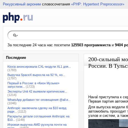
Рекурсивный акроним
словосочетания
«PHP: Hypertext Preprocessor»
За последние 24 часа нас посетили
125503 программиста
и
9404 р
Последние
200-сильный мо
России. В Тульс
Kioxia анонсировала CXL-модули XL1 для...
(1783)
Выручка SpaceX выросла на 92 %, но...
(1797)
Первый в России: в «Кион Музыке»
запустили...
(1723)
Эксперты Unit 42 выявили критические...
(1214)
Haval приступила к се
WhatsApp добавил тег оповещения @all и...
Первая партия автомоб
(1046)
Для выпуска модели б
Anthropic заключила сделку на $10 млрд
автомобиль проходит 
ради...
(1112)
узлов и систем, а так
Раскрыты детали соглашения Anthropic на
$10...
(1149)
Игровая выручка AMD рухнула почти на