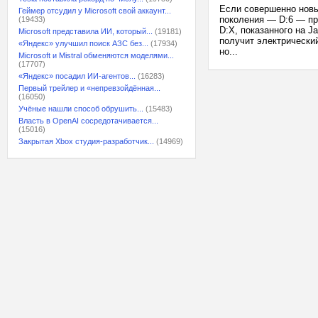
Если совершенно новый
Геймер отсудил у Microsoft свой аккаунт...
поколения — D:6 — пр
(19433)
D:X, показанного на J
Microsoft представила ИИ, который...
(19181)
получит электрически
«Яндекс» улучшил поиск АЗС без...
(17934)
но...
Microsoft и Mistral обменяются моделями...
(17707)
«Яндекс» посадил ИИ-агентов...
(16283)
Первый трейлер и «непревзойдённая...
(16050)
Учёные нашли способ обрушить...
(15483)
Власть в OpenAI сосредотачивается...
(15016)
Закрытая Xbox студия-разработчик...
(14969)