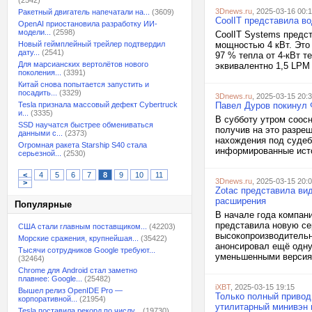
(2542)
3Dnews.ru
, 2025-03-16 00:
Ракетный двигатель напечатали на...
(3609)
CoolIT представила во
OpenAI приостановила разработку ИИ-
модели...
(2598)
CoolIT Systems предс
Новый геймплейный трейлер подтвердил
мощностью 4 кВт. Это 
дату...
(2541)
97 % тепла от 4-кВт те
Для марсианских вертолётов нового
эквивалентно 1,5 LPM 
поколения...
(3391)
Китай снова попытается запустить и
посадить...
(3329)
3Dnews.ru
, 2025-03-15 20:
Tesla признала массовый дефект Cybertruck
Павел Дуров покинул 
и...
(3335)
В субботу утром соос
SSD научатся быстрее обмениваться
получив на это разре
данными с...
(2373)
нахождения под судеб
Огромная ракета Starship S40 стала
информированные источ
серьезной...
(2530)
<
4
5
6
7
8
9
10
11
3Dnews.ru
, 2025-03-15 20:
>
Zotac представила вид
расширения
Популярные
В начале года компани
представила новую се
США стали главным поставщиком...
(42203)
высокопроизводитель
Морские сражения, крупнейшая...
(35422)
анонсировал ещё одну 
Тысячи сотрудников Google требуют...
уменьшенными версия
(32464)
Chrome для Android стал заметно
плавнее: Google...
(25482)
iXBT
, 2025-03-15 19:15
Вышел релиз OpenIDE Pro —
Только полный привод,
корпоративной...
(21954)
утилитарный минивэн 
Tesla поставила рекорд по числу...
(19730)