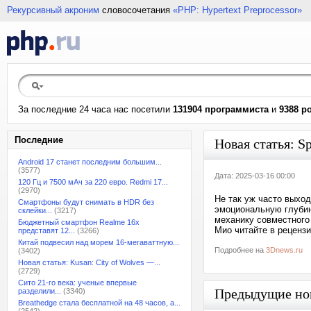
Рекурсивный акроним
словосочетания
«PHP: Hypertext Preprocessor»
За последние 24 часа нас посетили
131904 программиста
и
9388 р
Последние
Новая статья: S
Android 17 станет последним большим...
(3577)
Дата: 2025-03-16 00:00
120 Гц и 7500 мАч за 220 евро. Redmi 17...
(2970)
Не так уж часто выхо
Смартфоны будут снимать в HDR без
эмоциональную глубин
склейки...
(3217)
механику совместного
Бюджетный смартфон Realme 16x
Мио читайте в реценз
представят 12...
(3266)
Китай подвесил над морем 16-мегаваттную...
Подробнее на
3Dnews.ru
(3402)
Новая статья: Kusan: City of Wolves —...
(2729)
Сито 21-го века: ученые впервые
Предыдущие но
разделили...
(3340)
Breathedge стала бесплатной на 48 часов, а...