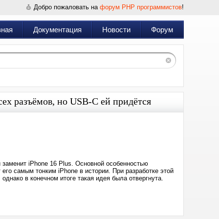
Добро пожаловать на
форум PHP программистов
!
вная
Документация
Новости
Форум
сех разъёмов, но USB-C ей придётся
Дата:
2025-
03-
16
19:49
й заменит iPhone 16 Plus. Основной особенностью
 его самым тонким iPhone в истории. При разработке этой
однако в конечном итоге такая идея была отвергнута.