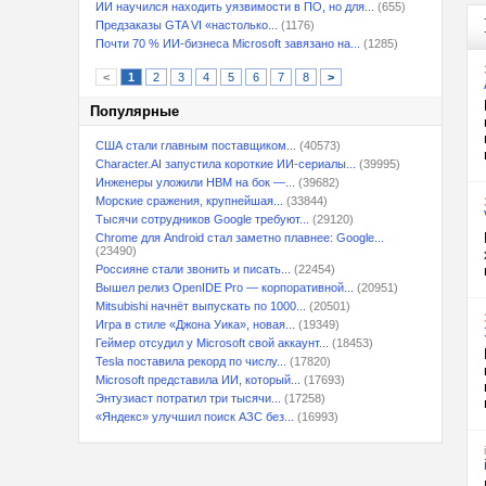
ИИ научился находить уязвимости в ПО, но для...
(655)
Предзаказы GTA VI «настолько...
(1176)
Почти 70 % ИИ-бизнеса Microsoft завязано на...
(1285)
<
1
2
3
4
5
6
7
8
>
Популярные
США стали главным поставщиком...
(40573)
Character.AI запустила короткие ИИ-сериалы...
(39995)
Инженеры уложили HBM на бок —...
(39682)
Морские сражения, крупнейшая...
(33844)
Тысячи сотрудников Google требуют...
(29120)
Chrome для Android стал заметно плавнее: Google...
(23490)
Россияне стали звонить и писать...
(22454)
Вышел релиз OpenIDE Pro — корпоративной...
(20951)
Mitsubishi начнёт выпускать по 1000...
(20501)
Игра в стиле «Джона Уика», новая...
(19349)
Геймер отсудил у Microsoft свой аккаунт...
(18453)
Tesla поставила рекорд по числу...
(17820)
Microsoft представила ИИ, который...
(17693)
Энтузиаст потратил три тысячи...
(17258)
«Яндекс» улучшил поиск АЗС без...
(16993)