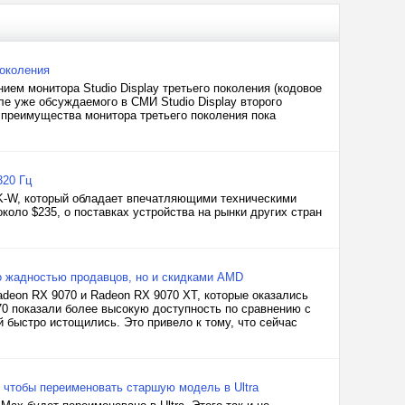
поколения
ием монитора Studio Display третьего поколения (кодовое
ле уже обсуждаемого в СМИ Studio Display второго
 преимущества монитора третьего поколения пока
320 Гц
K-W, который обладает впечатляющими техническими
коло $235, о поставках устройства на рынки других стран
о жадностью продавцов, но и скидками AMD
deon RX 9070 и Radeon RX 9070 XT, которые оказались
70 показали более высокую доступность по сравнению с
быстро истощились. Это привело к тому, что сейчас
, чтобы переименовать старшую модель в Ultra