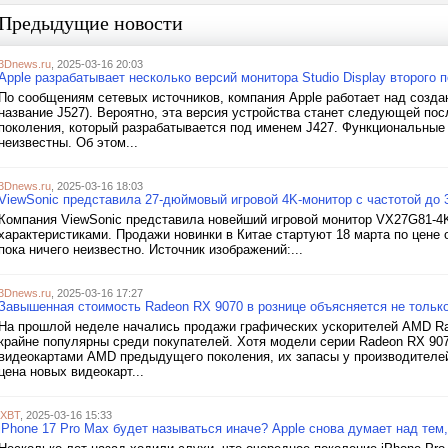
Предыдущие новости
3Dnews.ru
, 2025-03-16 20:03
Apple разрабатывает несколько версий монитора Studio Display второго 
По сообщениям сетевых источников, компания Apple работает над создан
название J527). Вероятно, эта версия устройства станет следующей пос
поколения, который разрабатывается под именем J427. Функциональные
неизвестны. Об этом...
3Dnews.ru
, 2025-03-16 18:03
ViewSonic представила 27-дюймовый игровой 4K-монитор с частотой до 
Компания ViewSonic представила новейший игровой монитор VX27G81-4
характеристиками. Продажи новинки в Китае стартуют 18 марта по цене о
пока ничего неизвестно. Источник изображений:...
3Dnews.ru
, 2025-03-16 17:27
Завышенная стоимость Radeon RX 9070 в рознице объясняется не тольк
На прошлой неделе начались продажи графических ускорителей AMD Ra
крайне популярны среди покупателей. Хотя модели серии Radeon RX 90
видеокартами AMD предыдущего поколения, их запасы у производителей 
цена новых видеокарт...
iXBT
, 2025-03-16 15:33
iPhone 17 Pro Max будет называться иначе? Apple снова думает над тем