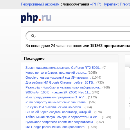
Рекурсивный акроним
словосочетания
«PHP: Hypertext Prepr
За последние 24 часа нас посетили
151863 программист
Последние
Zotac подарила пользователю GeForce RTX 5090...
(0)
Конец не так и близок: последний сезон...
(1065)
Google открыла исходный код ИИ-модели,...
(1044)
Для работы ИИ Google Chrome требует 20 ГБ...
(733)
Режиссёр «Колобка» и независимая лаборатория...
(768)
9000 мАч, 100 Вт и экран 2K: iQOO Neo 11...
(748)
«Беспрецедентные» предзаказы GTA VI...
(1173)
«Это попросту не имеет смысла»: глава...
(597)
За сутки ИИ выявил несколько сотен...
(664)
В Южной Корее создали навигатор, который...
(978)
Тайваньская Nanya намерена заработать на ИИ,...
(1549)
ByteDance запретила своим исследователям...
(952)
ИИ Google раскрыл неанонсированного...
(1549)