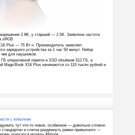
азрешение 2.8K, у старшей — 2.5K. Заявлена частота
ва sRGB.
X16 Plus — 75 Вт·ч. Производитель заявляет,
го зарядного устройства за 1 час 50 минут. Набор
5 мм для наушников.
6 ГБ оперативной памяти и SSD объёмом 512 ГБ, а
ый MagicBook X16 Plus начинаются со 110 тысяч рублей и
ности с избытком
идумать тут что-то новое, особенное — довольно сложно.
м стандартно и слегка раздвинуть рамки привычного —
рому относится модель Mirtune...