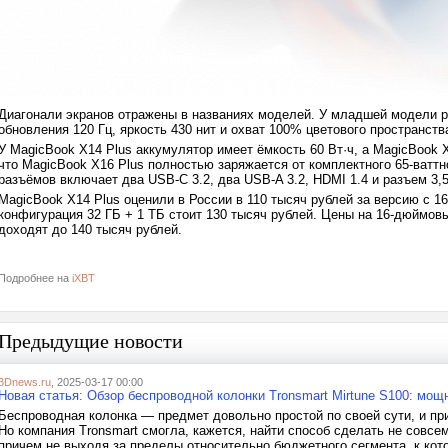
Диагонали экранов отражены в названиях моделей. У младшей модели р
обновления 120 Гц, яркость 430 нит и охват 100% цветового пространст
У MagicBook X14 Plus аккумулятор имеет ёмкость 60 Вт·ч, а MagicBook 
что MagicBook X16 Plus полностью заряжается от комплектного 65-ваттно
разъёмов включает два USB-C 3.2, два USB-A 3.2, HDMI 1.4 и разъем 3,
MagicBook X14 Plus оценили в России в 110 тысяч рублей за версию с 1
конфигурация 32 ГБ + 1 ТБ стоит 130 тысяч рублей. Цены на 16-дюймов
доходят до 140 тысяч рублей.
Подробнее на
iXBT
Предыдущие новости
3Dnews.ru
, 2025-03-17 00:00
Новая статья: Обзор беспроводной колонки Tronsmart Mirtune S100: мощ
Беспроводная колонка — предмет довольно простой по своей сути, и пр
Но компания Tronsmart смогла, кажется, найти способ сделать не совсе
причем не выходя за пределы относительно бюджетного сегмента, к кото