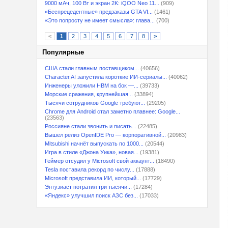
9000 мАч, 100 Вт и экран 2K: iQOO Neo 11...
(909)
«Беспрецедентные» предзаказы GTA VI...
(1461)
«Это попросту не имеет смысла»: глава...
(700)
<
1
2
3
4
5
6
7
8
>
Популярные
США стали главным поставщиком...
(40656)
Character.AI запустила короткие ИИ-сериалы...
(40062)
Инженеры уложили HBM на бок —...
(39733)
Морские сражения, крупнейшая...
(33894)
Тысячи сотрудников Google требуют...
(29205)
Chrome для Android стал заметно плавнее: Google...
(23563)
Россияне стали звонить и писать...
(22485)
Вышел релиз OpenIDE Pro — корпоративной...
(20983)
Mitsubishi начнёт выпускать по 1000...
(20544)
Игра в стиле «Джона Уика», новая...
(19381)
Геймер отсудил у Microsoft свой аккаунт...
(18490)
Tesla поставила рекорд по числу...
(17888)
Microsoft представила ИИ, который...
(17729)
Энтузиаст потратил три тысячи...
(17284)
«Яндекс» улучшил поиск АЗС без...
(17033)