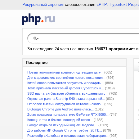
Рекурсивный акроним
словосочетания
«PHP: Hypertext Prepr
За последние 24 часа нас посетил
154671 программист
Последние
Новый геймплейный трейлер подтвердил дату...
(605)
Для марсианских вертолётов нового поколения...
(896)
Китай снова попытается запустить и посадить...
(888)
Tesla признала массовый дефект Cybertruck и...
(1019)
SSD научатся быстрее обмениваться данными с...
(705)
Огромная ракета Starship S40 стала серьезной...
(632)
От более тысячи сотрудников осталось около...
(995)
В Google Chrome для Android появилась...
(1012)
Zotac подарила пользователю GeForce RTX 5090...
(748)
Конец не так и близок: последний сезон...
(1355)
Google открыла исходный код ИИ-модели,...
(1309)
Для работы ИИ Google Chrome требует 20 ГБ...
(870)
Режиссёр «Колобка» и независимая лаборатория...
(925)