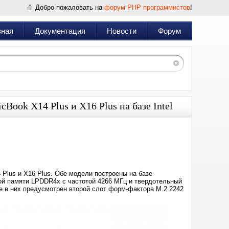
Добро пожаловать на
форум PHP программистов
!
вная
Документация
Новости
Форум
Book X14 Plus и X16 Plus на базе Intel
Дата:
2025-
03-
16
23:35
 Plus и X16 Plus. Обе модели построены на базе
ьной памяти LPDDR4x с частотой 4266 МГц и твердотельный
же в них предусмотрен второй слот форм-фактора M.2 2242