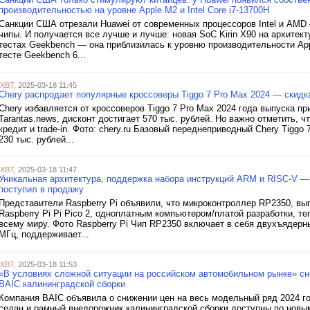
производительностью на уровне Apple M2 и Intel Core i7-13700H
Санкции США отрезали Huawei от современных процессоров Intel и AMD
чипы. И получается все лучше и лучше: новая SoC Kirin X90 на архитек
тестах Geekbench — она приблизилась к уровню производительности Ap
тесте Geekbench 6...
iXBT
, 2025-03-18 11:45
Chery распродает популярные кроссоверы Tiggo 7 Pro Max 2024 — скидка
Chery избавляется от кроссоверов Tiggo 7 Pro Max 2024 года выпуска п
Tarantas.news, дисконт достигает 570 тыс. рублей. Но важно отметить, 
кредит и trade-in. Фото: chery.ru Базовый переднеприводный Chery Tiggo 
230 тыс. рублей...
iXBT
, 2025-03-18 11:47
Уникальная архитектура, поддержка набора инструкций ARM и RISC-V — 
поступил в продажу
Представители Raspberry Pi объявили, что микроконтроллер RP2350, в
Raspberry Pi Pi Pico 2, одноплатным компьютером/платой разработки, т
всему миру. Фото Raspberry Pi Чип RP2350 включает в себя двухъядерны
МГц, поддерживает...
iXBT
, 2025-03-18 11:53
«В условиях сложной ситуации на российском автомобильном рынке» сн
BAIC калининградской сборки
Компания BAIC объявила о снижении цен на весь модельный ряд 2024 го
седан и рамный внедорожник калининградской сборки доступны по нов