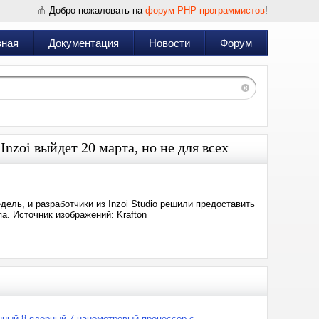
Добро пожаловать на
форум PHP программистов
!
вная
Документация
Новости
Форум
zoi выйдет 20 марта, но не для всех
ель, и разработчики из Inzoi Studio решили предоставить
а. Источник изображений: Krafton
нный 8-ядерный 7-нанометровый процессор с