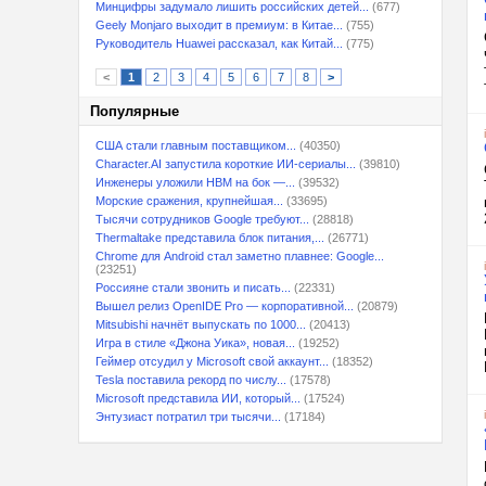
Минцифры задумало лишить российских детей...
(677)
Geely Monjaro выходит в премиум: в Китае...
(755)
Руководитель Huawei рассказал, как Китай...
(775)
<
1
2
3
4
5
6
7
8
>
Популярные
США стали главным поставщиком...
(40350)
Character.AI запустила короткие ИИ-сериалы...
(39810)
Инженеры уложили HBM на бок —...
(39532)
Морские сражения, крупнейшая...
(33695)
Тысячи сотрудников Google требуют...
(28818)
Thermaltake представила блок питания,...
(26771)
Chrome для Android стал заметно плавнее: Google...
(23251)
Россияне стали звонить и писать...
(22331)
Вышел релиз OpenIDE Pro — корпоративной...
(20879)
Mitsubishi начнёт выпускать по 1000...
(20413)
Игра в стиле «Джона Уика», новая...
(19252)
Геймер отсудил у Microsoft свой аккаунт...
(18352)
Tesla поставила рекорд по числу...
(17578)
Microsoft представила ИИ, который...
(17524)
Энтузиаст потратил три тысячи...
(17184)