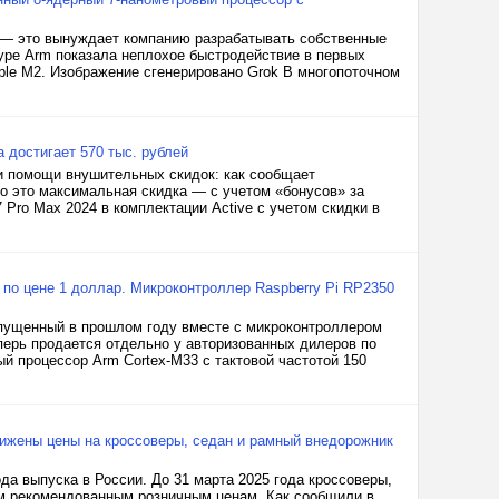
 — это вынуждает компанию разрабатывать собственные
туре Arm показала неплохое быстродействие в первых
ple M2. Изображение сгенерировано Grok В многопоточном
 достигает 570 тыс. рублей
ри помощи внушительных скидок: как сообщает
что это максимальная скидка — с учетом «бонусов» за
7 Pro Max 2024 в комплектации Active с учетом скидки в
по цене 1 доллар. Микроконтроллер Raspberry Pi RP2350
ыпущенный в прошлом году вместе с микроконтроллером
еперь продается отдельно у авторизованных дилеров по
й процессор Arm Cortex-M33 с тактовой частотой 150
ижены цены на кроссоверы, седан и рамный внедорожник
да выпуска в России. До 31 марта 2025 года кроссоверы,
ым рекомендованным розничным ценам. Как сообщили в