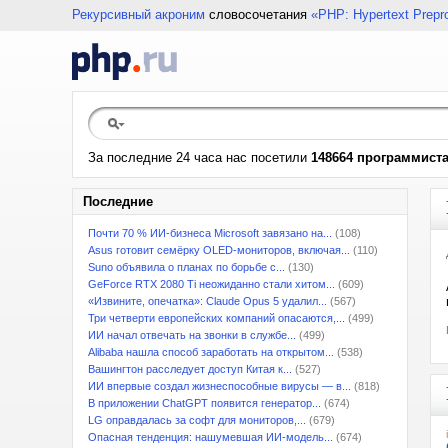
Рекурсивный акроним
словосочетания
«PHP: Hypertext Prepr
За последние 24 часа нас посетили
148664 программист
Последние
Почти 70 % ИИ-бизнеса Microsoft завязано на...
(108)
Asus готовит семёрку OLED-мониторов, включая...
(110)
Suno объявила о планах по борьбе с...
(130)
GeForce RTX 2080 Ti неожиданно стали хитом...
(609)
«Извините, опечатка»: Claude Opus 5 удалил...
(567)
Три четверти европейских компаний опасаются,...
(499)
ИИ начал отвечать на звонки в службе...
(499)
Alibaba нашла способ заработать на открытом...
(538)
Вашингтон расследует доступ Китая к...
(527)
ИИ впервые создал жизнеспособные вирусы — в...
(818)
В приложении ChatGPT появится генератор...
(674)
LG оправдалась за софт для мониторов,...
(679)
Опасная тенденция: нашумевшая ИИ-модель...
(674)