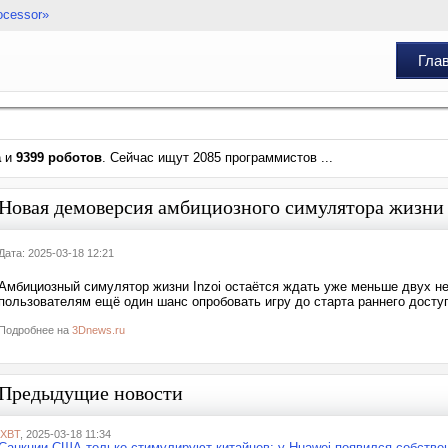
ocessor»
Гла
а
и
9399 роботов
. Сейчас ищут 2085 программистов ...
Новая демоверсия амбициозного симулятора жизни In
Дата: 2025-03-18 12:21
Амбициозный симулятор жизни Inzoi остаётся ждать уже меньше двух нед
пользователям ещё один шанс опробовать игру до старта раннего доступ
Подробнее на
3Dnews.ru
Предыдущие новости
iXBT
, 2025-03-18 11:34
Санкции США только стимулируют китайцев: у Huawei появился собстве