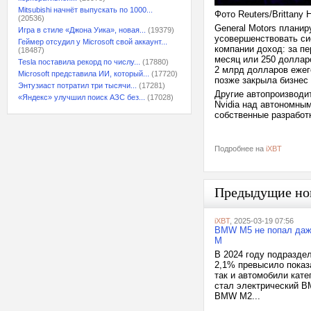
Mitsubishi начнёт выпускать по 1000...
Фото Reuters/Brittany 
(20536)
General Motors планир
Игра в стиле «Джона Уика», новая...
(19379)
усовершенствовать си
Геймер отсудил у Microsoft свой аккаунт...
компании доход: за пе
(18487)
месяц или 250 долларо
Tesla поставила рекорд по числу...
(17880)
2 млрд долларов ежего
Microsoft представила ИИ, который...
(17720)
позже закрыла бизнес 
Энтузиаст потратил три тысячи...
(17281)
Другие автопроизводит
«Яндекс» улучшил поиск АЗС без...
(17028)
Nvidia над автономным
собственные разработ
Подробнее на
iXBT
Предыдущие но
iXBT
, 2025-03-19 07:56
BMW M5 не попал даж
M
В 2024 году подразде
2,1% превысило показ
так и автомобили кат
стал электрический B
BMW M2...