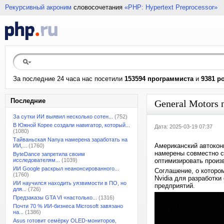
Рекурсивный акроним
словосочетания
«PHP: Hypertext Preprocessor»
За последние 24 часа нас посетили
153594 программиста
и
9381 р
Последние
General Motors
За сутки ИИ выявил несколько сотен...
(752)
В Южной Корее создали навигатор, который...
Дата: 2025-03-19 07:37
(1080)
Тайваньская Nanya намерена заработать на
Американский автоконц
ИИ,...
(1760)
намерены совместно с
ByteDance запретила своим
исследователям...
(1039)
оптимизировать произ
ИИ Google раскрыл неанонсированного...
Соглашение, о которо
(1760)
Nvidia для разработк
ИИ научился находить уязвимости в ПО, но
предприятий.
для...
(726)
Предзаказы GTA VI «настолько...
(1316)
Почти 70 % ИИ-бизнеса Microsoft завязано
на...
(1386)
Asus готовит семёрку OLED-мониторов,