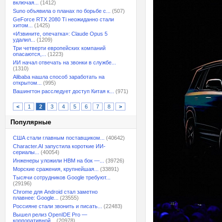
включая...
(1412)
Suno объявила о планах по борьбе с...
(507)
GeForce RTX 2080 Ti неожиданно стали
хитом...
(1425)
«Извините, опечатка»: Claude Opus 5
удалил...
(1209)
Три четверти европейских компаний
опасаются,...
(1223)
ИИ начал отвечать на звонки в службе...
(1310)
Alibaba нашла способ заработать на
открытом...
(995)
Вашингтон расследует доступ Китая к...
(971)
<
1
2
3
4
5
6
7
8
>
Популярные
США стали главным поставщиком...
(40642)
Character.AI запустила короткие ИИ-
сериалы...
(40054)
Инженеры уложили HBM на бок —...
(39726)
Морские сражения, крупнейшая...
(33891)
Тысячи сотрудников Google требуют...
(29196)
Chrome для Android стал заметно
плавнее: Google...
(23555)
Россияне стали звонить и писать...
(22483)
Вышел релиз OpenIDE Pro —
корпоративной...
(20978)