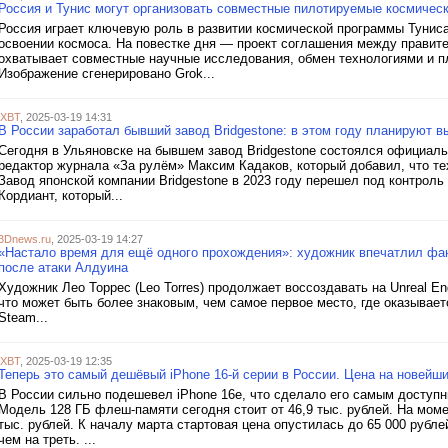
Россия и Тунис могут организовать совместные пилотируемые космичес
Россия играет ключевую роль в развитии космической программы Тунис
освоении космоса. На повестке дня — проект соглашения между правит
охватывает совместные научные исследования, обмен технологиями и 
Изображение сгенерировано Grok...
iXBT
, 2025-03-19 14:31
В России заработал бывший завод Bridgestone: в этом году планируют в
Сегодня в Ульяновске на бывшем завод Bridgestone состоялся официаль
редактор журнала «За рулём» Максим Кадаков, который добавил, что тех
Завод японской компании Bridgestone в 2023 году перешел под контроль
Кордиант, который...
3Dnews.ru
, 2025-03-19 14:27
«Настало время для ещё одного прохождения»: художник впечатлил фана
после атаки Алдуина
Художник Лео Торрес (Leo Torres) продолжает воссоздавать на Unreal Engi
что может быть более знаковым, чем самое первое место, где оказывает
Steam...
iXBT
, 2025-03-19 12:35
Теперь это самый дешёвый iPhone 16-й серии в России. Цена на новейши
В России сильно подешевел iPhone 16e, что сделало его самым доступн
Модель 128 ГБ флеш-памяти сегодня стоит от 46,9 тыс. рублей. На мом
тыс. рублей. К началу марта стартовая цена опустилась до 65 000 рубле
чем на треть. ...