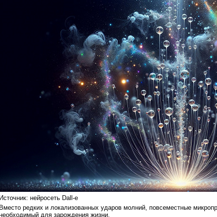
Источник: нейросеть Dall-e
Вместо редких и локализованных ударов молний, повсеместные микропр
необходимый для зарождения жизни.