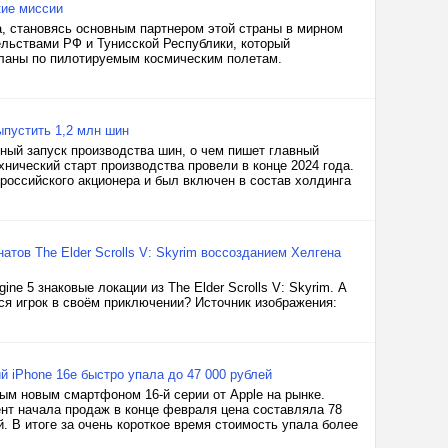
кие миссии
а, становясь основным партнером этой страны в мирном
ельствами РФ и Тунисской Республики, который
планы по пилотируемым космическим полетам.
ыпустить 1,2 млн шин
ный запуск производства шин, о чем пишет главный
нический старт производства провели в конце 2024 года.
 российского акционера и был включен в состав холдинга
тов The Elder Scrolls V: Skyrim воссозданием Хелгена
ne 5 знаковые локации из The Elder Scrolls V: Skyrim. А
ся игрок в своём приключении? Источник изображения:
й iPhone 16e быстро упала до 47 000 рублей
ым новым смартфоном 16-й серии от Apple на рынке.
ент начала продаж в конце февраля цена составляла 78
й. В итоге за очень короткое время стоимость упала более