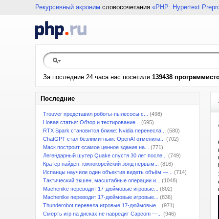
Рекурсивный акроним
словосочетания
«PHP: Hypertext Prepr
За последние 24 часа нас посетили
139438 программист
Последние
Trouver представил роботы-пылесосы с...
(498)
Новая статья: Обзор и тестирование...
(695)
RTX Spark становится ближе: Nvidia перенесла...
(580)
ChatGPT стал безлимитным: OpenAI отменила...
(702)
Маск построит «самое ценное здание на...
(771)
Легендарный шутер Quake спустя 30 лет после...
(749)
Кратер найден: южнокорейский зонд первым...
(816)
Испанцы научили один объектив видеть объём —...
(714)
Тактический экшен, масштабные операции и...
(1048)
Machenike переводит 17-дюймовые игровые...
(802)
Machenike переводит 17-дюймовые игровые...
(836)
Thunderobot перевела игровые 17-дюймовые...
(971)
Смерть игр на дисках не навредит Capcom —...
(946)