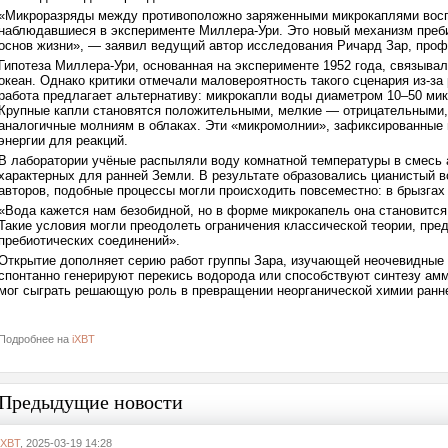
«Микроразряды между противоположно заряженными микрокаплями воспр
наблюдавшиеся в эксперименте Миллера-Ури. Это новый механизм преби
основ жизни», — заявил ведущий автор исследования Ричард Зар, про
Гипотеза Миллера-Ури, основанная на эксперименте 1952 года, связыва
океан. Однако критики отмечали маловероятность такого сценария из-за
работа предлагает альтернативу: микрокапли воды диаметром 10–50 мик
Крупные капли становятся положительными, мелкие — отрицательными,
аналогичные молниям в облаках. Эти «микромолнии», зафиксированные
энергии для реакций.
В лаборатории учёные распыляли воду комнатной температуры в смесь аз
характерных для ранней Земли. В результате образовались цианистый в
авторов, подобные процессы могли происходить повсеместно: в брызгах
«Вода кажется нам безобидной, но в форме микрокапель она становитс
Такие условия могли преодолеть ограничения классической теории, пре
пребиотических соединений».
Открытие дополняет серию работ группы Зара, изучающей неочевидные с
спонтанно генерируют перекись водорода или способствуют синтезу ам
мог сыграть решающую роль в превращении неорганической химии ранн
Подробнее на
iXBT
Предыдущие новости
iXBT
, 2025-03-19 14:28