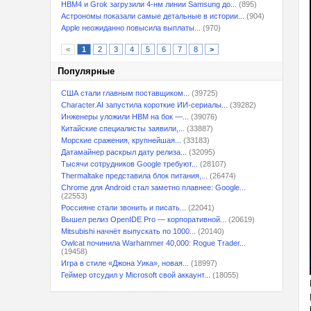
HBM4 и Grok загрузили 4-нм линии Samsung до...
(895)
Астрономы показали самые детальные в истории...
(904)
Apple неожиданно повысила выплаты...
(970)
<
1
2
3
4
5
6
7
8
>
Популярные
США стали главным поставщиком...
(39725)
Character.AI запустила короткие ИИ-сериалы...
(39282)
Инженеры уложили HBM на бок —...
(39076)
Китайские специалисты заявили,...
(33887)
Морские сражения, крупнейшая...
(33183)
Датамайнер раскрыл дату релиза...
(32095)
Тысячи сотрудников Google требуют...
(28107)
Thermaltake представила блок питания,...
(26474)
Chrome для Android стал заметно плавнее: Google...
(22553)
Россияне стали звонить и писать...
(22041)
Вышел релиз OpenIDE Pro — корпоративной...
(20619)
Mitsubishi начнёт выпускать по 1000...
(20140)
Owlcat починила Warhammer 40,000: Rogue Trader...
(19458)
Игра в стиле «Джона Уика», новая...
(18997)
Геймер отсудил у Microsoft свой аккаунт...
(18055)