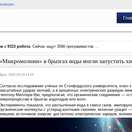
ocessor»
Гла
ов
и
9333 робота
. Сейчас ищут 3590 программистов ...
«Микромолнии» в брызгах воды могли запустить х
Дата: 2025-03-19 14:24
Согласно исследованию учёных из Стэнфордского университета, ключ к
масштабных ударах молний, а в крошечных электрических разрядах ме
гипотезу Миллера-Ури, предполагая, что органические соединения — «
микропроцессам в брызгах водопадов или волн.
Эксперименты показали, что распылённая вода в смеси газов, имитиру
органические молекулы с углерод-азотными связями, включая урацил — 
внешних источников энергии: достаточно электрических зарядов, возни