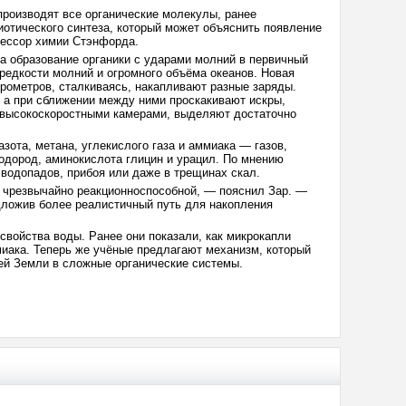
оизводят все органические молекулы, ранее
отического синтеза, который может объяснить появление
фессор химии Стэнфорда.
ла образование органики с ударами молний в первичный
 редкости молний и огромного объёма океанов. Новая
рометров, сталкиваясь, накапливают разные заряды.
 а при сближении между ними проскакивают искры,
 высокоскоростными камерами, выделяют достаточно
ота, метана, углекислого газа и аммиака — газов,
одород, аминокислота глицин и урацил. По мнению
 водопадов, прибоя или даже в трещинах скал.
я чрезвычайно реакционноспособной, — пояснил Зар. —
дложив более реалистичный путь для накопления
войства воды. Ранее они показали, как микрокапли
миака. Теперь же учёные предлагают механизм, который
ей Земли в сложные органические системы.