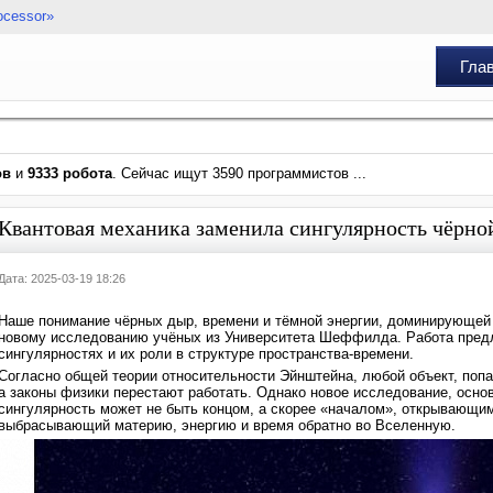
ocessor»
Гла
ов
и
9333 робота
. Сейчас ищут 3590 программистов ...
Квантовая механика заменила сингулярность чёрн
Дата: 2025-03-19 18:26
Наше понимание чёрных дыр, времени и тёмной энергии, доминирующей 
новому исследованию учёных из Университета Шеффилда. Работа предл
сингулярностях и их роли в структуре пространства-времени.
Согласно общей теории относительности Эйнштейна, любой объект, попа
а законы физики перестают работать. Однако новое исследование, основ
сингулярность может не быть концом, а скорее «началом», открывающи
выбрасывающий материю, энергию и время обратно во Вселенную.