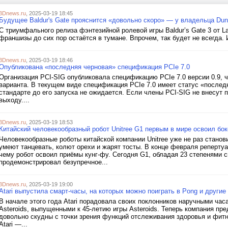
3Dnews.ru
, 2025-03-19 18:45
Будущее Baldur's Gate прояснится «довольно скоро» — у владельца Du
С триумфального релиза фэнтезийной ролевой игры Baldur’s Gate 3 от La
франшизы до сих пор остаётся в тумане. Впрочем, так будет не всегда. И
3Dnews.ru
, 2025-03-19 18:46
Опубликована «последняя черновая» спецификация PCIe 7.0
Организация PCI-SIG опубликовала спецификацию PCIe 7.0 версии 0.9, ч
варианта. В текущем виде спецификация PCIe 7.0 имеет статус «последн
стандарте до его запуска не ожидается. Если члены PCI-SIG не внесут п
выходу....
3Dnews.ru
, 2025-03-19 18:53
Китайский человекообразный робот Unitree G1 первым в мире освоил бок
Человекообразные роботы китайской компании Unitree уже не раз станов
умеют танцевать, колют орехи и жарят тосты. В конце февраля реперту
чему робот освоил приёмы кунг-фу. Сегодня G1, обладая 23 степенями 
продемонстрировал безупречное...
3Dnews.ru
, 2025-03-19 19:00
Atari выпустила смарт-часы, на которых можно поиграть в Pong и другие
В начале этого года Atari порадовала своих поклонников наручными час
Asteroids, выпущенными к 45-летию игры Asteroids. Теперь компания пре
довольно скудны с точки зрения функций отслеживания здоровья и фитн
Atari —...