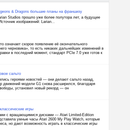
ngeons & Dragons большие планы на франшизу
rian Studios прошло уже более полутора лет, а будущее
сточник изображений: Larian...
то означает скорое появление её окончательного
его черновика», то есть никаких дальнейших изменений в
равки в последний момент, стандарт PCIe 7.0 уже готов к
овое сальто
ились героями новостей — они делают сальто назад,
ар движений модели G1 снова расширился, благодаря
свободы, установил новый рекорд — он
 классические игры
ами с вращающимися дисками — Atari Limited-Edition
дставила умные часы Atari 2600 My Play Watch, которые
еса, но дают возможность играть в классические игры