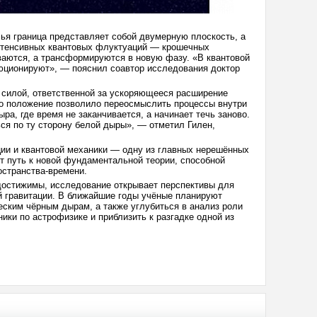
я граница представляет собой двумерную плоскость, а
интенсивных квантовых флуктуаций — крошечных
ываются, а трансформируются в новую фазу. «В квантовой
люционируют», — пояснил соавтор исследования доктор
 силой, ответственной за ускоряющееся расширение
то положение позволило переосмыслить процессы внутри
ра, где время не заканчивается, а начинает течь заново.
ся по ту сторону белой дыры», — отметил Гилен,
ции и квантовой механики — одну из главных нерешённых
ит путь к новой фундаментальной теории, способной
остранства-времени.
достижимы, исследование открывает перспективы для
й гравитации. В ближайшие годы учёные планируют
ским чёрным дырам, а также углубиться в анализ роли
ики по астрофизике и приблизить к разгадке одной из