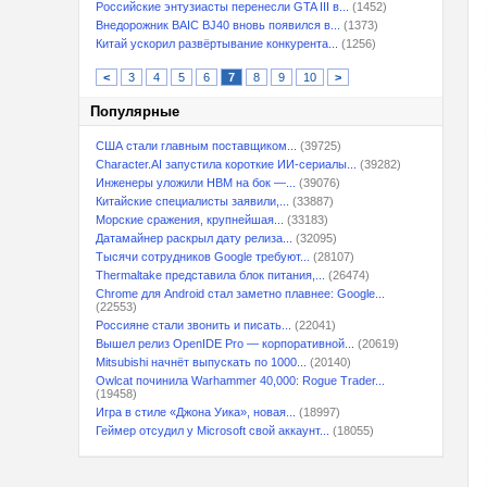
Российские энтузиасты перенесли GTA III в...
(1452)
Внедорожник BAIC BJ40 вновь появился в...
(1373)
Китай ускорил развёртывание конкурента...
(1256)
<
3
4
5
6
7
8
9
10
>
Популярные
США стали главным поставщиком...
(39725)
Character.AI запустила короткие ИИ-сериалы...
(39282)
Инженеры уложили HBM на бок —...
(39076)
Китайские специалисты заявили,...
(33887)
Морские сражения, крупнейшая...
(33183)
Датамайнер раскрыл дату релиза...
(32095)
Тысячи сотрудников Google требуют...
(28107)
Thermaltake представила блок питания,...
(26474)
Chrome для Android стал заметно плавнее: Google...
(22553)
Россияне стали звонить и писать...
(22041)
Вышел релиз OpenIDE Pro — корпоративной...
(20619)
Mitsubishi начнёт выпускать по 1000...
(20140)
Owlcat починила Warhammer 40,000: Rogue Trader...
(19458)
Игра в стиле «Джона Уика», новая...
(18997)
Геймер отсудил у Microsoft свой аккаунт...
(18055)