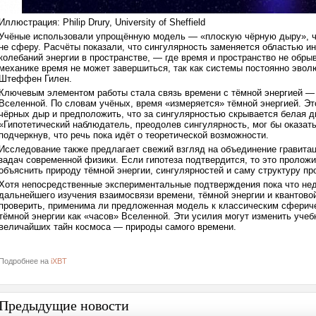
Иллюстрация: Philip Drury, University of Sheffield
Учёные использовали упрощённую модель — «плоскую чёрную дыру», чь
не сферу. Расчёты показали, что сингулярность заменяется областью 
колебаний энергии в пространстве, — где время и пространство не обр
механике время не может завершиться, так как системы постоянно эво
Штеффен Гилен.
Ключевым элементом работы стала связь времени с тёмной энергией —
Вселенной. По словам учёных, время «измеряется» тёмной энергией. Э
чёрных дыр и предположить, что за сингулярностью скрывается белая ды
«Гипотетический наблюдатель, преодолев сингулярность, мог бы оказать
подчеркнув, что речь пока идёт о теоретической возможности.
Исследование также предлагает свежий взгляд на объединение гравита
задач современной физики. Если гипотеза подтвердится, то это пролож
объяснить природу тёмной энергии, сингулярностей и саму структуру пр
Хотя непосредственные экспериментальные подтверждения пока что не
дальнейшего изучения взаимосвязи времени, тёмной энергии и квантово
проверить, применима ли предложенная модель к классическим сфериче
тёмной энергии как «часов» Вселенной. Эти усилия могут изменить учебн
величайших тайн космоса — природы самого времени.
Подробнее на
iXBT
Предыдущие новости