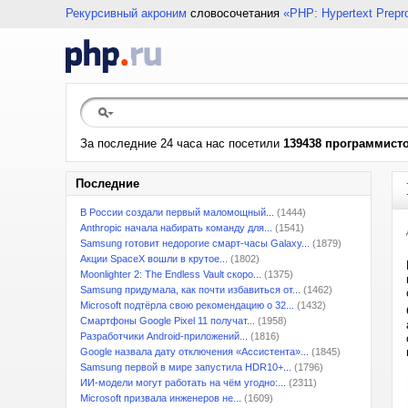
Рекурсивный акроним
словосочетания
«PHP: Hypertext Prepr
За последние 24 часа нас посетили
139438 программист
Последние
В России создали первый маломощный...
(1444)
Anthropic начала набирать команду для...
(1541)
Samsung готовит недорогие смарт-часы Galaxy...
(1879)
Акции SpaceX вошли в крутое...
(1802)
Moonlighter 2: The Endless Vault скоро...
(1375)
Samsung придумала, как почти избавиться от...
(1462)
Microsoft подтёрла свою рекомендацию о 32...
(1432)
Смартфоны Google Pixel 11 получат...
(1958)
Разработчики Android-приложений...
(1816)
Google назвала дату отключения «Ассистента»...
(1845)
Samsung первой в мире запустила HDR10+...
(1796)
ИИ-модели могут работать на чём угодно:...
(2311)
Microsoft призвала инженеров не...
(1609)