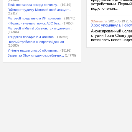
устройствами. Первый
Tesla поставила рекорд по числу...
(19119)
подключения...
Геймер отсудил у Microsoft свой аккаунт...
(19117)
Microsoft представила ИИ, который...
(18743)
3Dnews.ru
, 2025-03-19 23:
«Яндекс» улучшил поиск АЗС без...
(17656)
Xbox упомянула Hollow
Microsoft и Mistral обменяются моделями...
Анонсированный более 
(17306)
студии Team Cherry до
«Яндекс» посадил ИИ-агентов...
(15945)
появилась новая наде
Первый трейлер и «непревзойдённая...
(15683)
Учёные нашли способ обрушить...
(15192)
Закрытая Xbox студия-разработчик...
(14770)