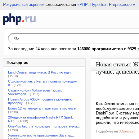
Рекурсивный акроним
словосочетания
«PHP: Hypertext Preprocessor»
За последние 24 часа нас посетили
146080 программистов
и
9329 
Последние
Новая статья: 
лучше, дешевле,
Land Cruiser, подвинься. В Россию едет...
(1510)
С дизайном как у Ferrari, полным приводом
и...
(1210)
Самый «злой» Volkswagen Tiguan:
Volkswagen...
(1197)
Новый Airbus A350F прошел важнейшую
проверку...
(1128)
Китайская компания п
необслуживаемого тип
Всего 12 км между аппаратами: в космосе...
(1238)
DashFlow. Систему на
20-ядерная платформа Nvidia RTX Spark
водоблоком и улучшен
N1X...
(1808)
решили, что интересн
OnePlus бесплатно раздает пользователям...
(1790)
Подробнее на
3Dnews.ru
Уцелевший после приводнения Starship...