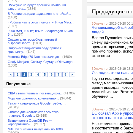
(1539)
BMW уже не будет прежней: компания
запустила...
(1584)
Предыдущие но
В России создали радиационно-стойкий...
(1450)
«Роботы нам в этом помогут»: Илон Маск...
3Dnews.ru
, 2025-03-20 00:
(1047)
Человекоподобный роб
9200 мАч, 100 Вт, IP69K, Snapdragon 6 Gen
людей
5:...
(1374)
Boston Dynamics почти
Создан электромобиль, который
смену одноимённой, б
вырабатывает...
(1091)
время от времени дел
Энтузиаст подключил воду прямо к
помимо прочего, испо
кристаллу...
(1141)
старается....
Motorola Edge 70 Neo показали до...
(1600)
Geely Monjaro, Coolray, Cityray и Okavango...
(1030)
3Dnews.ru
, 2025-03-19 23:
Исследователи нашли 
<
1
2
3
4
5
6
7
8
>
Группа исследователе
метод масштабировани
Популярные
время вывода», котор
лучший из них. Этот 
США стали главным поставщиком...
(41700)
обучения....
Морские сражения, крупнейшая...
(34844)
Тысячи сотрудников Google требуют...
(31105)
3Dnews.ru
, 2025-03-19 23:
Chrome для Android стал заметно
ЕС обязал Apple упрос
плавнее: Google...
(24918)
это «это плохо для п
Вышел релиз OpenIDE Pro —
Еврокомиссия приняла
корпоративной...
(21527)
в соответствии с Зак
Mitsubishi начнёт выпускать по 1000...
предпринять для собл
(21003)