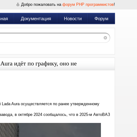
Добро пожаловать на
форум PHP программистов
!
вная
Документация
Новости
Форум
Aura идёт по графику, оно не
Дата:
2025-
03-
20
18:10
 Lada Aura осуществляется по ранее утвержденному
авода, в октябре 2024 сообщалось, что в 2025-м АвтоВАЗ