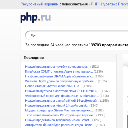
Рекурсивный акроним
словосочетания
«PHP: Hypertext Prepr
За последние 24 часа нас посетили
139703 программист
Последние
Huawei представила ноутбук со складным...
(1511)
Китайская CXMT отказала Apple в поставках...
(1236)
На фоне дефицита DRAM Apple обратилась к...
(1755)
Western Digital удвоила операционную прибыль...
(1315)
Новая статья: ИИтоги июля 2026 г.: а...
(1208)
Huawei выпустила смартфон Nova 16 SE с очень...
(1237)
«Абсолютный позор для франшизы»: мобильная...
(1418)
Huawei представила самый лёгкий 14-дюймовый...
(1158)
Huawei представила лёгкий 14-дюймовый...
(1340)
Моддер создал для Steam Machine переднюю...
(1382)
Time начал показывать ИИ отдельную версию...
(1308)
Huawei представила телевизор Vision Smart...
(1260)
Авторитетный инсайдер раскрыл, когда Diablo...
(1267)