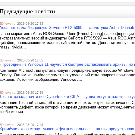
Предыдущие новости
3Dnews.ru
, 2025-03-20 17:33
Asus показала бесценную GeForce RTX 5090 — «золотую» Astral Dhahab
Глава маркетинга Asus ROG Эрнест Ченг (Ernest Cheng) на конференции
экстравагантных версий видеокарты GeForce RTX 5090 — Asus ROG Astra
дизайне, напоминающем массивный золотой слиток. Дополнительную эк
главы Nvidia...
3Dnews.ru
, 2025-03-20 17:35
«Проводник» в Windows 11 научился быстрее распаковывать архивы, но 
Компания Microsoft выпустила новую предварительную версию Windows 1
Canary. Одним из наиболее заметных улучшений стал прирост производ
архивов. Источник изображения: Windows /...
3Dnews.ru
, 2025-03-20 17:39
Tesla отозвала почти все Cybertruck в США — у них могут отвалиться ку
Компания Tesla объявила об отзыве почти всех электрических пикапов C
исправить дефект, из-за которой во время движения может отсоединять
изображения:...
3Dnews.ru
, 2025-03-20 17:43
Хромбуки скоро станут умнее и функциональнее — на них предустановя
Google выпустила несколько ИИ-функций, основой которых стала больша