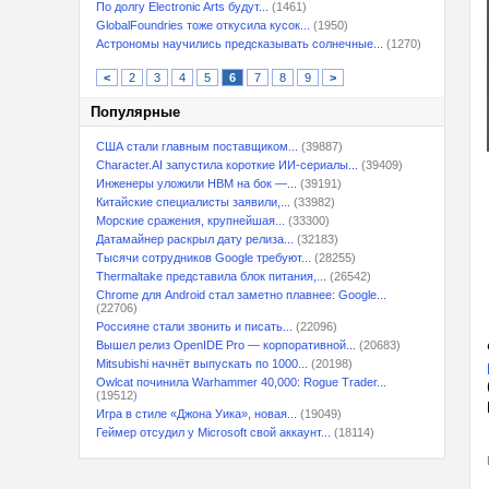
По долгу Electronic Arts будут...
(1461)
GlobalFoundries тоже откусила кусок...
(1950)
Астрономы научились предсказывать солнечные...
(1270)
<
2
3
4
5
6
7
8
9
>
Популярные
США стали главным поставщиком...
(39887)
Character.AI запустила короткие ИИ-сериалы...
(39409)
Инженеры уложили HBM на бок —...
(39191)
Китайские специалисты заявили,...
(33982)
Морские сражения, крупнейшая...
(33300)
Датамайнер раскрыл дату релиза...
(32183)
Тысячи сотрудников Google требуют...
(28255)
Thermaltake представила блок питания,...
(26542)
Chrome для Android стал заметно плавнее: Google...
(22706)
Россияне стали звонить и писать...
(22096)
Вышел релиз OpenIDE Pro — корпоративной...
(20683)
Mitsubishi начнёт выпускать по 1000...
(20198)
Owlcat починила Warhammer 40,000: Rogue Trader...
(19512)
Игра в стиле «Джона Уика», новая...
(19049)
Геймер отсудил у Microsoft свой аккаунт...
(18114)