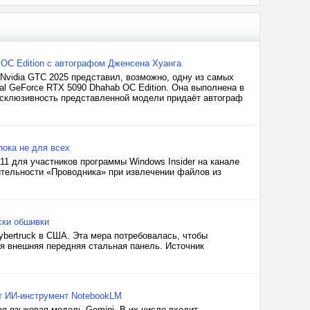
 OC Edition с автографом Дженсена Хуанга
 Nvidia GTC 2025 представил, возможно, одну из самых
l GeForce RTX 5090 Dhahab OC Edition. Она выполнена в
склюзивность представленной модели придаёт автограф
пока не для всех
1 для участников программы Windows Insider на канале
ительности «Проводника» при извлечении файлов из
ски обшивки
ybertruck в США. Эта мера потребовалась, чтобы
ся внешняя передняя стальная панель. Источник
т ИИ-инструмент NotebookLM
я языковая модель Gemini. В их число входит