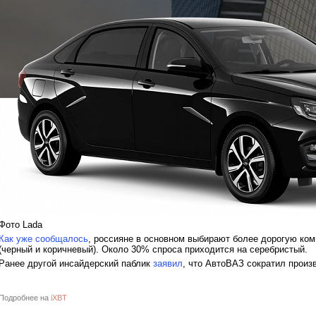
Фото Lada
Как уже сообщалось
, россияне в основном выбирают более дорогую ко
(черный и коричневый). Около 30% спроса приходится на серебристый.
Ранее другой инсайдерский паблик
заявил
, что АвтоВАЗ сократил произв
Подробнее на
iXBT