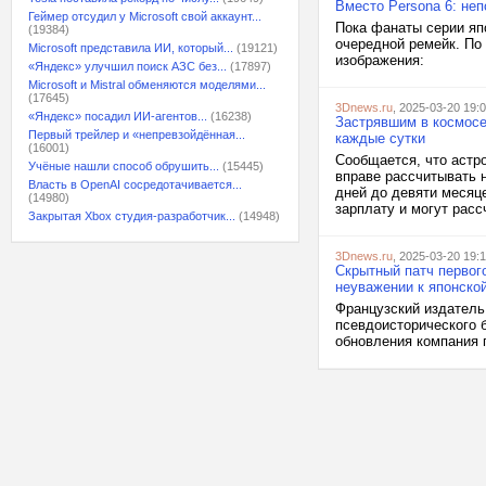
Вместо Persona 6: неп
Геймер отсудил у Microsoft свой аккаунт...
Пока фанаты серии яп
(19384)
очередной ремейк. По 
Microsoft представила ИИ, который...
(19121)
изображения:
«Яндекс» улучшил поиск АЗС без...
(17897)
Microsoft и Mistral обменяются моделями...
(17645)
3Dnews.ru
, 2025-03-20 19:
«Яндекс» посадил ИИ-агентов...
(16238)
Застрявшим в космосе
Первый трейлер и «непревзойдённая...
каждые сутки
(16001)
Сообщается, что астро
Учёные нашли способ обрушить...
(15445)
вправе рассчитывать 
Власть в OpenAI сосредотачивается...
дней до девяти месяц
(14980)
зарплату и могут расс
Закрытая Xbox студия-разработчик...
(14948)
3Dnews.ru
, 2025-03-20 19:
Скрытный патч первого
неуважении к японско
Французский издатель 
псевдоисторического 
обновления компания 