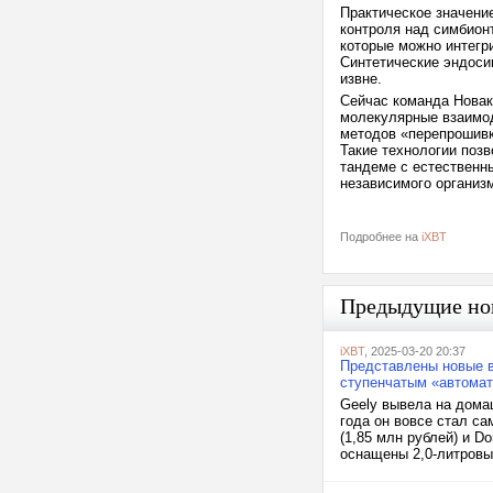
Практическое значени
контроля над симбион
которые можно интегри
Синтетические эндоси
извне.
Сейчас команда Новак
молекулярные взаимод
методов «перепрошивк
Такие технологии поз
тандеме с естественны
независимого организ
Подробнее на
iXBT
Предыдущие но
iXBT
, 2025-03-20 20:37
Представлены новые в
ступенчатым «автомат
Geely вывела на дома
года он вовсе стал са
(1,85 млн рублей) и Do
оснащены 2,0-литровы