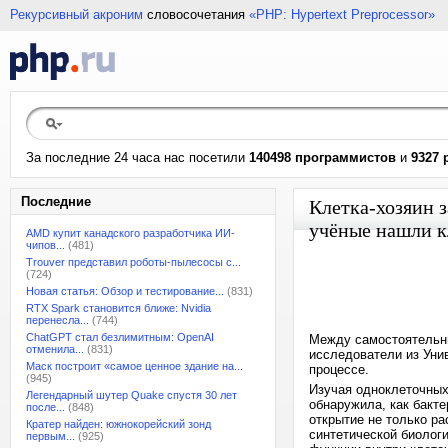
Рекурсивный акроним
словосочетания
«PHP: Hypertext Preprocessor»
За последние 24 часа нас посетили
140498 программистов
и
9327 
Последние
Клетка-хозяин 
учёные нашли 
AMD купит канадского разработчика ИИ-
чипов...
(481)
Trouver представил роботы-пылесосы с...
(724)
Новая статья: Обзор и тестирование...
(831)
RTX Spark становится ближе: Nvidia
перенесла...
(744)
ChatGPT стал безлимитным: OpenAI
Между самостоятельн
отменила...
(831)
исследователи из Уни
Маск построит «самое ценное здание на...
процессе.
(945)
Изучая одноклеточных
Легендарный шутер Quake спустя 30 лет
обнаружила, как бакт
после...
(848)
открытие не только р
Кратер найден: южнокорейский зонд
синтетической биолог
первым...
(925)