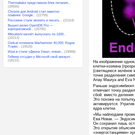
Thermaltake представила блок питания,...
(26565)
Chrome для Android стал заметно
плавнее: Google...
(22759)
Россияне стали звонить и писать...
(22114)
Вышел релиз OpenIDE Pro —
корпоративной...
(20705)
Mitsubishi начнёт выпускать по 1000...
(20213)
Owlcat починила Warhammer 40,000: Rogue
Trader...
(19529)
Игра в стиле «Джона Уика», новая...
(19068)
Геймер отсудил у Microsoft свой аккаунт...
(18131)
На изображении однок
клетки-хозяина (прозр
(светящееся зелёное 
точке разделения сим
Anay Maurya and Eva 
Раньше эндосимбионт 
отмечает точку раздел
сбой: вместо деления
Это похоже на попытк
активируется. Утрати
ядра клетки.
«Мы наблюдаем проме
Ева Новак. — Эндосим
Он сохранил лишь ост
Это открытие объясня
«энергостанциями» эу