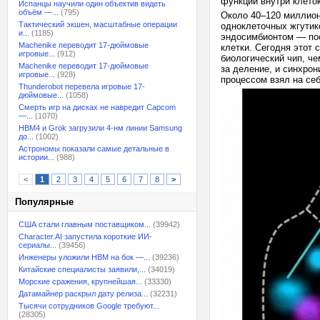
функции внутри клеток
Испанцы научили один объектив видеть
объём —...
(795)
Около 40–120 миллион
Тактический экшен, масштабные операции
одноклеточных жгутик
и...
(1185)
эндосимбионтом — пос
Machenike переводит 17-дюймовые
клетки. Сегодня этот 
игровые...
(912)
биологический чип, ч
Machenike переводит 17-дюймовые
за деление, и синхрон
игровые...
(928)
процессом взял на се
Thunderobot перевела игровые 17-
дюймовые...
(1058)
Смерть игр на дисках не навредит Capcom
—...
(1070)
HBM4 и Grok загрузили 4-нм линии Samsung
до...
(1002)
Астрономы показали самые детальные в
истории...
(988)
<
1
2
3
4
5
6
7
8
>
Популярные
США стали главным поставщиком...
(39942)
Character.AI запустила короткие ИИ-
сериалы...
(39456)
Инженеры уложили HBM на бок —...
(39236)
Китайские специалисты заявили,...
(34019)
Морские сражения, крупнейшая...
(33330)
Датамайнер раскрыл дату релиза...
(32231)
Тысячи сотрудников Google требуют...
(28305)