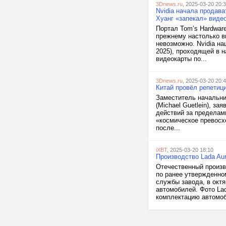
3Dnews.ru
, 2025-03-20 20:
Nvidia начала продав
Хуанг «запекал» виде
Портал Tom’s Hardwar
прежнему настолько в
невозможно. Nvidia н
2025), проходящей в 
видеокарты по...
3Dnews.ru
, 2025-03-20 20:
Китай провёл репетиц
Заместитель начальни
(Michael Guetlein), з
действий за пределам
«космическое превосх
после...
iXBT
, 2025-03-20 18:10
Производство Lada Au
Отечественный произв
по ранее утвержденно
службы завода, в окт
автомобилей. Фото La
комплектацию автомоб