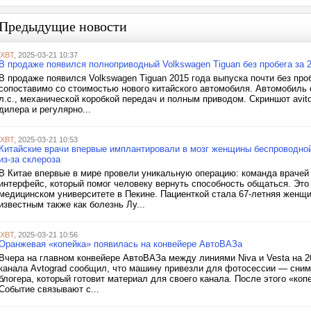
Предыдущие новости
iXBT
, 2025-03-21 10:37
В продаже появился полноприводный Volkswagen Tiguan без пробега за 2
В продаже появился Volkswagen Tiguan 2015 года выпуска почти без проб
сопоставимо со стоимостью нового китайского автомобиля. Автомобиль
л.с., механической коробкой передач и полным приводом. Скриншот avit
дилера и регулярно...
iXBT
, 2025-03-21 10:53
Китайские врачи впервые имплантировали в мозг женщины беспроводной
из-за склероза
В Китае впервые в мире провели уникальную операцию: команда врачей
интерфейс, который помог человеку вернуть способность общаться. Эт
медицинском университете в Пекине. Пациенткой стала 67-летняя женщ
известным также как болезнь Лу...
iXBT
, 2025-03-21 10:56
Оранжевая «копейка» появилась на конвейере АвтоВАЗа
Вчера на главном конвейере АвтоВАЗа между линиями Niva и Vesta на 2
канала Avtograd сообщил, что машину привезли для фотосессии — сним
блогера, который готовит материал для своего канала. После этого «коп
Событие связывают с...