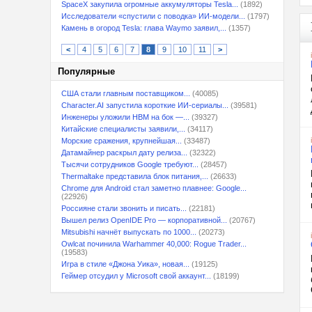
SpaceX закупила огромные аккумуляторы Tesla...
(1892)
Исследователи «спустили с поводка» ИИ-модели...
(1797)
Камень в огород Tesla: глава Waymo заявил,...
(1357)
<
4
5
6
7
8
9
10
11
>
Популярные
США стали главным поставщиком...
(40085)
Character.AI запустила короткие ИИ-сериалы...
(39581)
Инженеры уложили HBM на бок —...
(39327)
Китайские специалисты заявили,...
(34117)
Морские сражения, крупнейшая...
(33487)
Датамайнер раскрыл дату релиза...
(32322)
Тысячи сотрудников Google требуют...
(28457)
Thermaltake представила блок питания,...
(26633)
Chrome для Android стал заметно плавнее: Google...
(22926)
Россияне стали звонить и писать...
(22181)
Вышел релиз OpenIDE Pro — корпоративной...
(20767)
Mitsubishi начнёт выпускать по 1000...
(20273)
Owlcat починила Warhammer 40,000: Rogue Trader...
(19583)
Игра в стиле «Джона Уика», новая...
(19125)
Геймер отсудил у Microsoft свой аккаунт...
(18199)