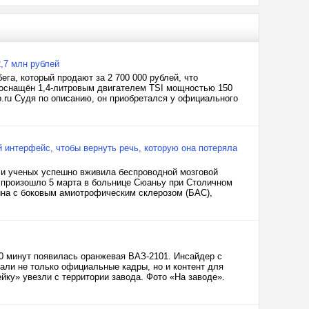
,7 млн рублей
ега, который продают за 2 700 000 рублей, что
 оснащён 1,4-литровым двигателем TSI мощностью 150
o.ru Судя по описанию, он приобретался у официального
 интерфейс, чтобы вернуть речь, которую она потеряла
 и ученых успешно вживила беспроводной мозговой
о произошло 5 марта в больнице Сюаньу при Столичном
ина с боковым амиотрофическим склерозом (БАС),
0 минут появилась оранжевая ВАЗ-2101. Инсайдер с
али не только официальные кадры, но и контент для
ейку» увезли с территории завода. Фото «На заводе».