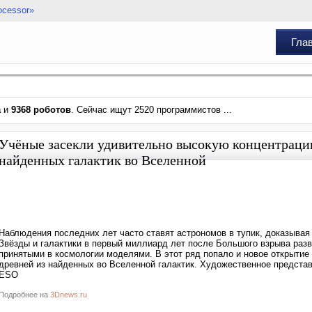
ocessor»
Гла
а
и
9368 роботов
. Сейчас ищут 2520 программистов ...
Учёные засекли удивительно высокую концентрацию
найденных галактик во Вселенной
Наблюдения последних лет часто ставят астрономов в тупик, доказыва
Звёзды и галактики в первый миллиард лет после Большого взрыва раз
принятыми в космологии моделями. В этот ряд попало и новое открыти
древней из найденных во Вселенной галактик. Художественное предста
ESO
Подробнее на
3Dnews.ru