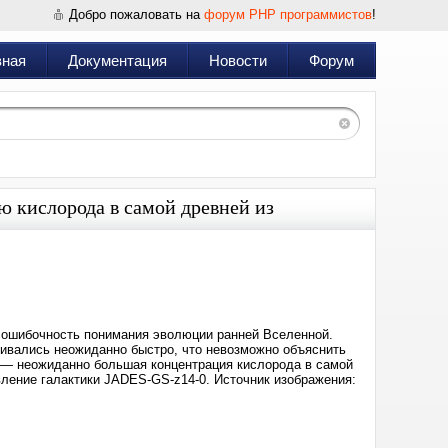
Добро пожаловать на
форум PHP программистов
!
вная
Документация
Новости
Форум
 кислорода в самой древней из
Дата:
2025-
03-
21
11:27
я ошибочность понимания эволюции ранней Вселенной.
вивались неожиданно быстро, что невозможно объяснить
е — неожиданно большая концентрация кислорода в самой
вление галактики JADES-GS-z14-0. Источник изображения: