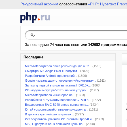
Рекурсивный акроним
словосочетания
«PHP: Hypertext Prepr
За последние 24 часа нас посетили
142692 программист
Последние
Microsoft подтёрла свою рекомендацию о 32...
(1516)
Смартфоны Google Pixel 11 получат...
(2029)
Разработчики Android-приложений...
(1896)
Google назвала дату отключения «Ассистента»...
(1911)
Samsung первой в мире запустила HDR10+...
(1868)
ИИ-модели могут работать на чём угодно:...
(2387)
Microsoft призвала инженеров не...
(1653)
Российские энтузиасты перенесли GTA III в...
(1522)
Внедорожник BAIC BJ40 вновь появился в...
(1434)
Китай ускорил развёртывание конкурента...
(1321)
В десятку крупнейших мировых...
(2297)
Исследователи уличили ИИ-агентов OpenAI и...
(2063)
MSI, Gigabyte и Asus повысили цены на...
(2060)