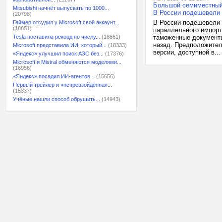
Большой семиместный 
Mitsubishi начнёт выпускать по 1000...
В России подешевели 
(20798)
В России подешевели 
Геймер отсудил у Microsoft свой аккаунт...
(18851)
параллельного импорта
Tesla поставила рекорд по числу...
(18661)
таможенные документы
назад. Предположител
Microsoft представила ИИ, который...
(18333)
версии, доступной в...
«Яндекс» улучшил поиск АЗС без...
(17376)
Microsoft и Mistral обменяются моделями...
(16956)
«Яндекс» посадил ИИ-агентов...
(15656)
Первый трейлер и «непревзойдённая...
(15337)
Учёные нашли способ обрушить...
(14943)