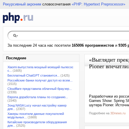
Рекурсивный акроним
словосочетания
«PHP: Hypertext Preprocessor»
За последние 24 часа нас посетили
165006 программистов
и
9305 
Последние
«Выглядит прек
Pioner впечатл
Xiaomi выпустила мощный моющий пылесос
с...
(1605)
Бесплатный ChatGPT становится...
(1425)
Российские банки получат доступ ко всем...
(1515)
Cloudflare представила облачный браузер...
(2339)
Разработчики из росси
Европа доработала планы по созданию...
Games Show: Spring S
(1540)
шутера Pioner. Источ
Зонд NASA Lucy начал настройку камер
для...
(2307)
Подробнее на
3Dnews.ru
Хакеры похитили данные покупателей
модульных...
(1669)
Китайские производители оборудования
для...
(2525)