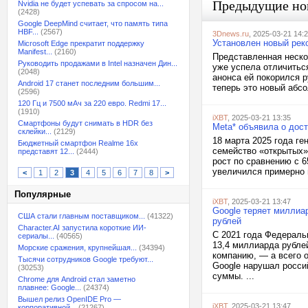
Предыдущие но
Nvidia не будет успевать за спросом на...
(2428)
Google DeepMind считает, что память типа
HBF...
(2567)
3Dnews.ru
, 2025-03-21 14:
Установлен новый рек
Microsoft Edge прекратит поддержку
Manifest...
(2160)
Представленная нескол
Руководить продажами в Intel назначен Дин...
уже успела отличитьс
(2048)
анонса ей покорился 
Android 17 станет последним большим...
теперь это новый абсо
(2596)
120 Гц и 7500 мАч за 220 евро. Redmi 17...
(1910)
iXBT
, 2025-03-21 13:35
Смартфоны будут снимать в HDR без
Meta* объявила о дост
склейки...
(2129)
18 марта 2025 года ге
Бюджетный смартфон Realme 16x
семейство «открытых»
представят 12...
(2444)
рост по сравнению с 6
увеличился примерно н
<
1
2
3
4
5
6
7
8
>
Популярные
iXBT
, 2025-03-21 13:47
Google теряет миллиа
США стали главным поставщиком...
(41322)
рублей
Character.AI запустила короткие ИИ-
С 2021 года Федераль
сериалы...
(40565)
13,4 миллиарда рубле
Морские сражения, крупнейшая...
(34394)
компанию, — а всего о
Тысячи сотрудников Google требуют...
Google нарушал росси
(30253)
суммы. ...
Chrome для Android стал заметно
плавнее: Google...
(24374)
Вышел релиз OpenIDE Pro —
iXBT
, 2025-03-21 13:47
корпоративной...
(21267)