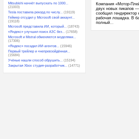
Mitsubishi начнёт выпускать по 1000...
Компания «Мотор-Плей
(21003)
двух новых пикапов — 
Tesla поставила рекорд по числу...
(19119)
сообщил гендиректор 
Геймер отсудил у Microsoft свой аккаунт...
рабочая лошадка. В б
(19118)
полный...
Microsoft представила ИИ, который...
(18743)
«Яндекс» улучшил поиск АЗС без...
(17658)
Microsoft и Mistral обменяются моделями...
(17306)
«Яндекс» посадил ИИ-агентов...
(15946)
Первый трейлер и «непревзойдённая...
(15684)
Учёные нашли способ обрушить...
(15194)
Закрытая Xbox студия-разработчик...
(14771)