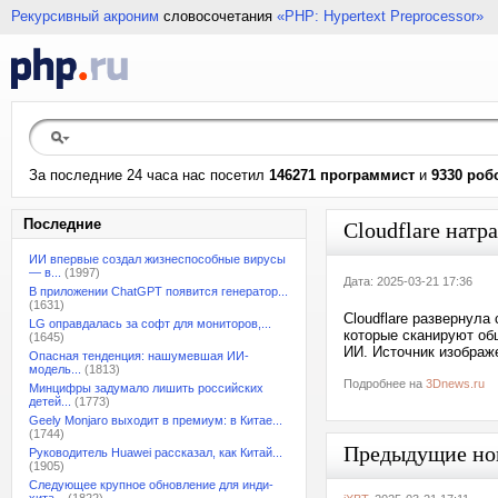
Рекурсивный акроним
словосочетания
«PHP: Hypertext Preprocessor»
За последние 24 часа нас посетил
146271 программист
и
9330 роб
Последние
Cloudflare натр
ИИ впервые создал жизнеспособные вирусы
— в...
(1997)
Дата: 2025-03-21 17:36
В приложении ChatGPT появится генератор...
(1631)
Cloudflare развернула
LG оправдалась за софт для мониторов,...
которые сканируют об
(1645)
ИИ. Источник изображе
Опасная тенденция: нашумевшая ИИ-
модель...
(1813)
Подробнее на
3Dnews.ru
Минцифры задумало лишить российских
детей...
(1773)
Geely Monjaro выходит в премиум: в Китае...
(1744)
Предыдущие но
Руководитель Huawei рассказал, как Китай...
(1905)
Следующее крупное обновление для инди-