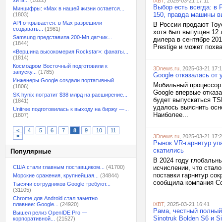
хита...
(1822)
iXBT
, 2025-03-21 17:11
Выбор есть всегда: в 
Минцифры: «Max в нашей жизни остается...
150, правда машины в
(1803)
API открывается: в Max разрешили
В России продают Toyo
создавать...
(1981)
хотя был выпущен 12 
Samsung представила 200-Мп датчик...
дилера в сентябре 20
(1844)
Prestige и может пох
«Вершина высокомерия Rockstar»: фанаты...
(1814)
Космодром Восточный подготовили к
3Dnews.ru
, 2025-03-21 17:
запуску...
(1785)
Google отказалась от 
Инженеры Google создали портативный...
Мобильный процессор 
(1806)
Google впервые отказ
SK hynix потратит $38 млрд на расширение...
будет выпускаться TSM
(1841)
удалось выяснить осн
Unitree подготовилась к выходу на биржу —...
Наиболее...
(1807)
<
4
5
6
7
8
9
10
11
>
3Dnews.ru
, 2025-03-21 17:
Рынок VR-гарнитур упа
скатились
Популярные
В 2024 году глобальны
США стали главным поставщиком...
(41700)
исчислении, что стало
поставки гарнитур со
Морские сражения, крупнейшая...
(34844)
сообщила компания Cou
Тысячи сотрудников Google требуют...
(31105)
Chrome для Android стал заметно
плавнее: Google...
(24920)
iXBT
, 2025-03-21 16:41
Рама, честный полный
Вышел релиз OpenIDE Pro —
Sinotruk Bolden S6 и S
корпоративной...
(21527)