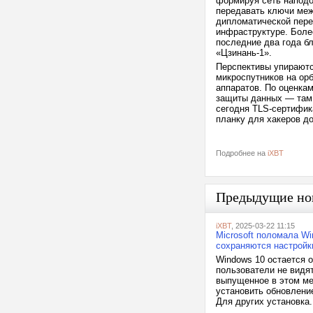
формируя сеть наподоб
передавать ключи меж
дипломатической пере
инфраструктуре. Боле
последние два года б
«Цзинань-1».
Перспективы упираютс
микроспутников на орб
аппаратов. По оценкам
защиты данных — там,
сегодня TLS-сертифик
планку для хакеров до
Подробнее на
iXBT
Предыдущие но
iXBT
, 2025-03-22 11:15
Microsoft поломала Wi
сохраняются настройк
Windows 10 остается 
пользователи не видя
выпущенное в этом ме
установить обновлени
Для других установка.