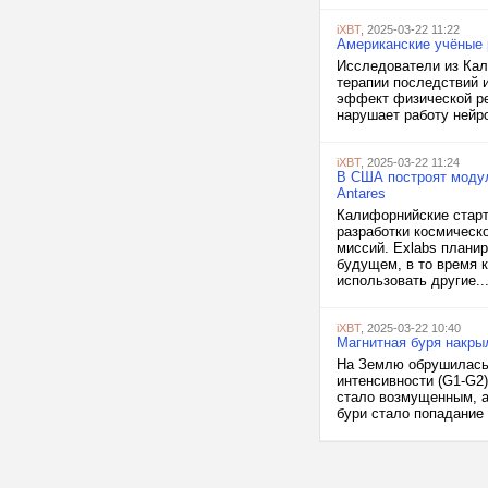
iXBT
, 2025-03-22 11:22
Американские учёные 
Исследователи из Кал
терапии последствий 
эффект физической ре
нарушает работу нейр
iXBT
, 2025-03-22 11:24
В США построят модул
Antares
Калифорнийские старт
разработки космическ
миссий. Exlabs плани
будущем, в то время 
использовать другие..
iXBT
, 2025-03-22 10:40
Магнитная буря накры
На Землю обрушилась 
интенсивности (G1-G2)
стало возмущенным, а
бури стало попадание 