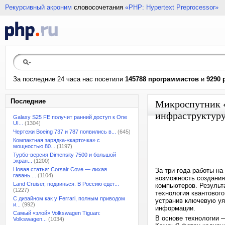
Рекурсивный акроним
словосочетания
«PHP: Hypertext Preprocessor»
За последние 24 часа нас посетили
145788 программистов
и
9290 
Последние
Микроспутник «
инфраструктуру
Galaxy S25 FE получит ранний доступ к One
UI...
(1304)
Чертежи Boeing 737 и 787 появились в...
(645)
Компактная зарядка-«карточка» с
мощностью 80...
(1197)
Турбо-версия Dimensity 7500 и большой
экран...
(1200)
Новая статья: Corsair Cove — лихая
За три года работы на
гавань....
(1104)
возможность создания
Land Cruiser, подвинься. В Россию едет...
компьютеров. Результ
(1227)
технология квантовог
С дизайном как у Ferrari, полным приводом
устранив ключевую уя
и...
(992)
информации.
Самый «злой» Volkswagen Tiguan:
В основе технологии 
Volkswagen...
(1034)