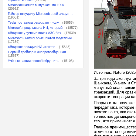
Mitsubishi начнёт выпускать по 1000...
(20932)
Геймер отсудил у Microsoft свой аккаунт...
(19001)
Tesla поставила рекорд по числу...
(18955)
Microsoft представила ИИ, который...
(18577)
«Яндекс» улучшил поиск АЗС без...
(17539)
Microsoft и Mistral обменяются моделями...
(17189)
«Яндекс» посадил ИИ-агентов...
(15848)
Первый трейлер и «непревзойдённая...
(15567)
Учёные нашли способ обрушить...
(15103)
Источник: Nature (2025
За три года эксплуат
Шанхаем, Уханем и Ст
минутный сеанс связи
транзакций. Для сравн
скорости генерации к
Прорыв стал возможен
передатчики, которые
похоже на то, как си
точностью до микроно
тем, что применяются
Главное преимуществ
отличие от специализи