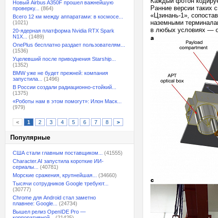
Каждый фотон кодируе
Новый Airbus A350F прошел важнейшую
Ранние версии таких с
проверку...
(864)
«Цзинань-1», сопоста
Всего 12 км между аппаратами: в космосе...
наземными терминалам
(1021)
в любых условиях — о
20-ядерная платформа Nvidia RTX Spark
N1X...
(1489)
OnePlus бесплатно раздает пользователям...
(1536)
Уцелевший после приводнения Starship...
(1352)
BMW уже не будет прежней: компания
запустила...
(1496)
В России создали радиационно-стойкий...
(1375)
«Роботы нам в этом помогут»: Илон Маск...
(979)
<
1
2
3
4
5
6
7
8
>
Популярные
США стали главным поставщиком...
(41555)
Character.AI запустила короткие ИИ-
сериалы...
(40781)
Морские сражения, крупнейшая...
(34660)
Тысячи сотрудников Google требуют...
(30777)
Chrome для Android стал заметно
плавнее: Google...
(24734)
Вышел релиз OpenIDE Pro —
корпоративной...
(21425)