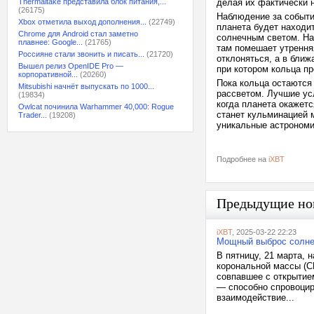
Thermaltake представила блок питания,...
делая их фактически н
(26175)
Наблюдение за событи
Xbox отметила выход дополнения...
(22749)
планета будет находит
Chrome для Android стал заметно
солнечным светом. На
плавнее: Google...
(21765)
там помешает утрення
Россияне стали звонить и писать...
(21720)
отклоняться, а в бли
Вышел релиз OpenIDE Pro —
при котором кольца пр
корпоративной...
(20260)
Пока кольца остаются
Mitsubishi начнёт выпускать по 1000...
рассветом. Лучшие ус
(19834)
когда планета окажетс
Owlcat починила Warhammer 40,000: Rogue
станет кульминацией 
Trader...
(19208)
уникальные астрономи
Подробнее на
iXBT
Предыдущие но
iXBT
, 2025-03-22 22:23
Мощный выброс солне
В пятницу, 21 марта,
корональной массы (C
совпавшее с открытие
— способно спровоцир
взаимодействие...