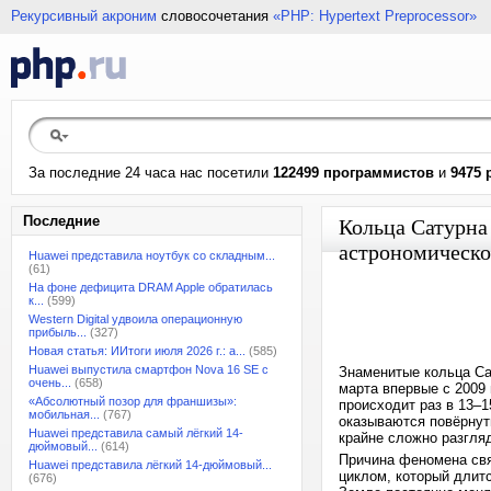
Рекурсивный акроним
словосочетания
«PHP: Hypertext Preprocessor»
За последние 24 часа нас посетили
122499 программистов
и
9475 
Последние
Кольца Сатурна 
астрономическо
Huawei представила ноутбук со складным...
(61)
На фоне дефицита DRAM Apple обратилась
к...
(599)
Western Digital удвоила операционную
прибыль...
(327)
Новая статья: ИИтоги июля 2026 г.: а...
(585)
Huawei выпустила смартфон Nova 16 SE с
Знаменитые кольца Са
очень...
(658)
марта впервые с 2009 
«Абсолютный позор для франшизы»:
происходит раз в 13–1
мобильная...
(767)
оказываются повёрнут
Huawei представила самый лёгкий 14-
крайне сложно разгля
дюймовый...
(614)
Причина феномена связ
Huawei представила лёгкий 14-дюймовый...
циклом, который длитс
(676)