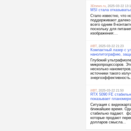
3Dnews.ru
, 2025-03-22 13:1
MSI стала отказыватьс
Стало известно, что
поддерживают далеко 
всего одним 8-контакт
поскольку для питани
изображения:...
iXBT
, 2025-03-22 21:23
Компактный лазер с у
нанолитографию, защи
Глубокий ультрафиоле
микропроцессоров. Эт
несколько нанометров
источники такого изл
энергоэффективность.
iXBT
, 2025-03-22 21:50
RTX 5090 FE стабильно
показывает планомерн
Ситуация с видеокарт
ближайшее время. Одн
стабильно падают. фот
которые продают пере
долларов смысла...