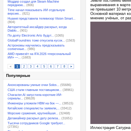
Земле постоянно меняе
Моддер создал для Steam Machine
выравнивания в марте
переднюю...
(806)
не превышает 10 метро
Time начал показывать ИИ отдельную
Основной материал ко
версию...
(821)
мнению учёных, от ра
Huawei представила телевизор Vision Smart...
(804)
Авторитетный инсайдер раскрыл, когда
Diablo...
(901)
По долгу Electronic Arts будут...
(1065)
GlobalFoundries тоже откусила кусок...
(1563)
Астрономы научились предсказывать
солнечные...
(986)
AMD привезёт на IFA 2026 «персональный
ИИ» —...
(1683)
<
1
2
3
4
5
6
7
8
>
Популярные
Анонсированы умные очки Solos...
(55686)
США стали главным поставщиком...
(38961)
Character.AI запустила короткие ИИ-
сериалы...
(38628)
Инженеры уложили HBM на бок —...
(38515)
Китайские специалисты заявили,...
(33412)
Морские сражения, крупнейшая...
(32468)
Датамайнер раскрыл дату релиза...
(31651)
Тысячи сотрудников Google требуют...
(27391)
Иллюстрация Сатурна в