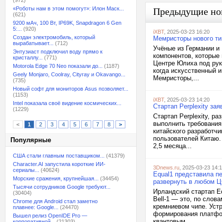
(972)
«Роботы нам в этом помогут»: Илон Маск...
Предыдущие но
(621)
9200 мАч, 100 Вт, IP69K, Snapdragon 6 Gen
5:...
(920)
iXBT
, 2025-03-23 16:20
Создан электромобиль, который
Мемристоры нового ти
вырабатывает...
(712)
Учёные из Германии и
Энтузиаст подключил воду прямо к
компонентов, которые
кристаллу...
(771)
Центре Юлиха под рук
Motorola Edge 70 Neo показали до...
(1187)
когда искусственный 
Geely Monjaro, Coolray, Cityray и Okavango...
Мемристоры,...
(735)
Новый софт для мониторов Asus позволяет...
(1153)
iXBT
, 2025-03-23 14:20
Intel показала своё видение космических...
Стартап Perplexity за
(1229)
Стартап Perplexity, р
выполнить требования
<
1
2
3
4
5
6
7
8
>
китайского разработч
пользователей Китаю.
Популярные
2,5 месяца...
США стали главным поставщиком...
(41379)
Character.AI запустила короткие ИИ-
3Dnews.ru
, 2025-03-23 14:
сериалы...
(40624)
Equal1 представила п
Морские сражения, крупнейшая...
(34454)
развернуть в любом 
Тысячи сотрудников Google требуют...
Ирландский стартап E
(30404)
Bell-1 — это, по слов
Chrome для Android стал заметно
кремниевом чипе. Уст
плавнее: Google...
(24470)
формирования платфор
Вышел релиз OpenIDE Pro —
квантовым...
корпоративной...
(21303)