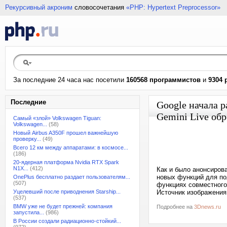
Рекурсивный акроним
словосочетания
«PHP: Hypertext Preprocessor»
За последние 24 часа нас посетили
160568 программистов
и
9304 
Последние
Google начала р
Gemini Live обр
Самый «злой» Volkswagen Tiguan:
Volkswagen...
(58)
Новый Airbus A350F прошел важнейшую
проверку...
(49)
Всего 12 км между аппаратами: в космосе...
(186)
20-ядерная платформа Nvidia RTX Spark
N1X...
(412)
Как и было анонсиров
новых функций для по
OnePlus бесплатно раздает пользователям...
(507)
функциях совместного 
Уцелевший после приводнения Starship...
Источник изображения
(537)
BMW уже не будет прежней: компания
Подробнее на
3Dnews.ru
запустила...
(986)
В России создали радиационно-стойкий...