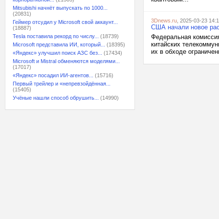
Mitsubishi начнёт выпускать по 1000...
(20831)
3Dnews.ru
, 2025-03-23 14:
Геймер отсудил у Microsoft свой аккаунт...
США начали новое расс
(18887)
Tesla поставила рекорд по числу...
(18739)
Федеральная комиссия
китайских телекоммун
Microsoft представила ИИ, который...
(18395)
их в обходе ограничен
«Яндекс» улучшил поиск АЗС без...
(17434)
Microsoft и Mistral обменяются моделями...
(17017)
«Яндекс» посадил ИИ-агентов...
(15716)
Первый трейлер и «непревзойдённая...
(15405)
Учёные нашли способ обрушить...
(14990)