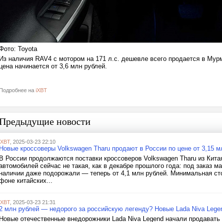
Фото: Toyota
Из наличия RAV4 с мотором на 171 л.с. дешевле всего продается в Мур
цена начинается от 3,6 млн рублей.
Подробнее на
iXBT
Предыдущие новости
iXBT
, 2025-03-23 22:10
Новые кроссоверы Volkswagen Tharu продают в России по цене от 3,15 
В России продолжаются поставки кроссоверов Volkswagen Tharu из Кита
автомобилей сейчас не такая, как в декабре прошлого года: под заказ ма
наличии даже подорожали — теперь от 4,1 млн рублей. Минимальная ст
фоне китайских...
iXBT
, 2025-03-23 21:31
2 млн рублей — недорого за российскую легенду? Новые Lada Niva Lege
Новые отечественные внедорожники Lada Niva Legend начали продавать 