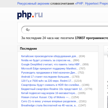
Рекурсивный акроним
словосочетания
«PHP: Hypertext Prepr
За последние 24 часа нас посетили
170837 программист
Последние
Китайские производители оборудования для...
(634)
Nvidia не будет успевать за спросом на...
(884)
Google DeepMind считает, что память типа HBF...
(959)
Microsoft Edge прекратит поддержку Manifest...
(767)
Руководить продажами в Intel назначен Дин...
(752)
Android 17 станет последним большим...
(1793)
120 Гц и 7500 мАч за 220 евро. Redmi 17...
(1214)
Смартфоны будут снимать в HDR без склейки...
(1346)
Бюджетный смартфон Realme 16x представят 12...
(1774)
Китай подвесил над морем 16-мегаваттную...
(1835)
Новая статья: Kusan: City of Wolves —...
(1254)
Сито 21-го века: ученые впервые разделили...
(2161)
Breathedge стала бесплатной на 48 часов, а...
(1347)