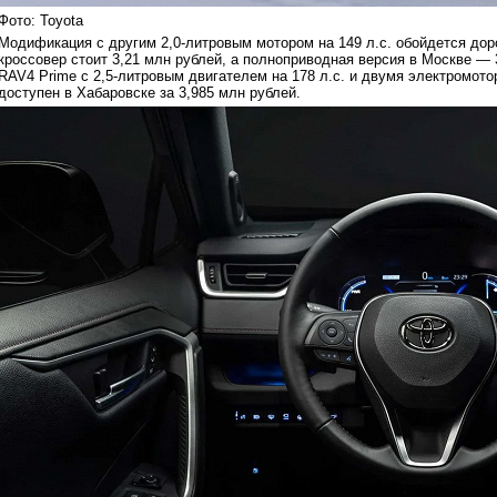
Фото: Toyota
Модификация с другим 2,0-литровым мотором на 149 л.с. обойдется доро
кроссовер стоит 3,21 млн рублей, а полноприводная версия в Москве —
RAV4 Prime с 2,5-литровым двигателем на 178 л.с. и двумя электромот
доступен в Хабаровске за 3,985 млн рублей.