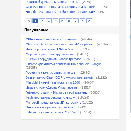
Ракетный двигатель напечатали на...
(2230)
OpenAI приостановила разработку ИИ-модели...
(1433)
Новый геймплейный трейлер подтвердил дату...
(1420)
<
1
2
3
4
5
6
7
8
>
Популярные
США стали главным поставщиком...
(41044)
Character.AI запустила короткие ИИ-сериалы...
(40334)
Инженеры уложили HBM на бок —...
(39952)
Морские сражения, крупнейшая...
(34152)
Тысячи сотрудников Google требуют...
(29793)
Chrome для Android стал заметно плавнее: Google...
(23985)
Россияне стали звонить и писать...
(22669)
Вышел релиз OpenIDE Pro — корпоративной...
(21122)
Mitsubishi начнёт выпускать по 1000...
(20684)
Игра в стиле «Джона Уика», новая...
(19524)
Геймер отсудил у Microsoft свой аккаунт...
(18688)
Tesla поставила рекорд по числу...
(18296)
Microsoft представила ИИ, который...
(18022)
Энтузиаст потратил три тысячи...
(17421)
«Яндекс» улучшил поиск АЗС без...
(17206)