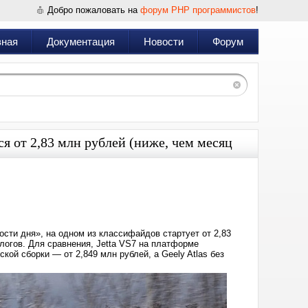
Добро пожаловать на
форум PHP программистов
!
вная
Документация
Новости
Форум
я от 2,83 млн рублей (ниже, чем месяц
Дата:
2025-
03-
23
22:44
сти дня», на одном из классифайдов стартует от 2,83
логов. Для сравнения, Jetta VS7 на платформе
ской сборки — от 2,849 млн рублей, а Geely Atlas без