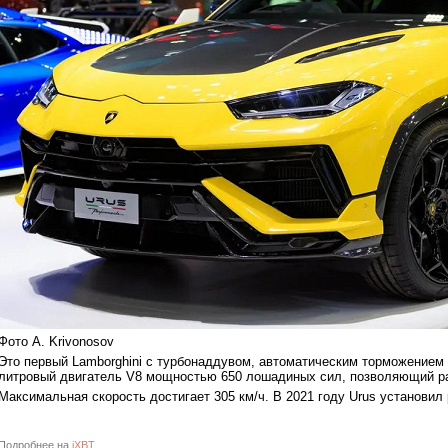
Фото A. Krivonosov
Это первый Lamborghini с турбонаддувом, автоматическим торможением
литровый двигатель V8 мощностью 650 лошадиных сил, позволяющий разг
Максимальная скорость достигает 305 км/ч. В 2021 году Urus установил
Подробнее на
iXBT