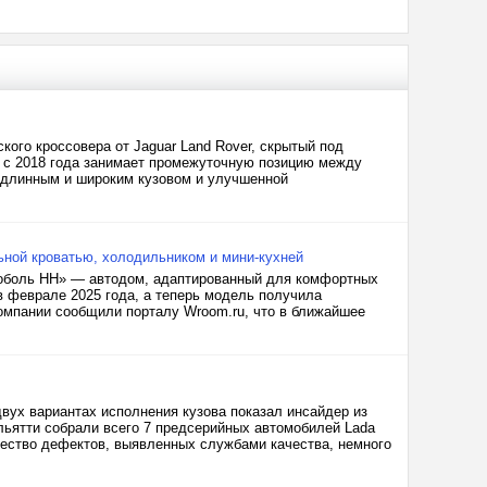
кого кроссовера от Jaguar Land Rover, скрытый под
й с 2018 года занимает промежуточную позицию между
, длинным и широким кузовом и улучшенной
ной кроватью, холодильником и мини-кухней
Соболь НН» — автодом, адаптированный для комфортных
в феврале 2025 года, а теперь модель получила
омпании сообщили порталу Wroom.ru, что в ближайшее
двух вариантах исполнения кузова показал инсайдер из
ольятти собрали всего 7 предсерийных автомобилей Lada
ичество дефектов, выявленных службами качества, немного