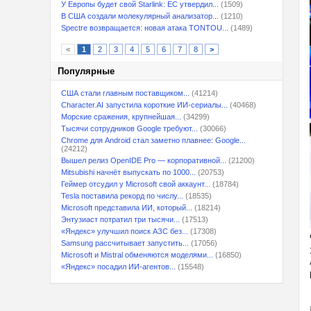
У Европы будет свой Starlink: ЕС утвердил...
(1509)
В США создали молекулярный анализатор...
(1210)
Spectre возвращается: новая атака TONTOU...
(1489)
<
1
2
3
4
5
6
7
8
>
Популярные
США стали главным поставщиком...
(41214)
Character.AI запустила короткие ИИ-сериалы...
(40468)
Морские сражения, крупнейшая...
(34299)
Тысячи сотрудников Google требуют...
(30066)
Chrome для Android стал заметно плавнее: Google...
(24212)
Вышел релиз OpenIDE Pro — корпоративной...
(21200)
Mitsubishi начнёт выпускать по 1000...
(20753)
Геймер отсудил у Microsoft свой аккаунт...
(18784)
Tesla поставила рекорд по числу...
(18535)
Microsoft представила ИИ, который...
(18214)
Энтузиаст потратил три тысячи...
(17513)
«Яндекс» улучшил поиск АЗС без...
(17308)
Samsung рассчитывает запустить...
(17056)
Microsoft и Mistral обменяются моделями...
(16850)
«Яндекс» посадил ИИ-агентов...
(15548)