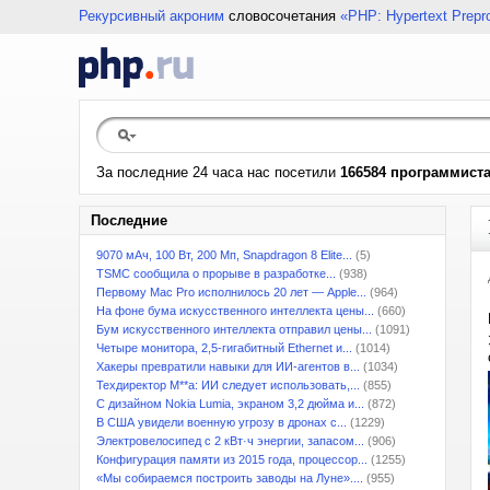
Рекурсивный акроним
словосочетания
«PHP: Hypertext Prepr
За последние 24 часа нас посетили
166584 программист
Последние
9070 мАч, 100 Вт, 200 Мп, Snapdragon 8 Elite...
(5)
TSMC сообщила о прорыве в разработке...
(938)
Первому Mac Pro исполнилось 20 лет — Apple...
(964)
На фоне бума искусственного интеллекта цены...
(660)
Бум искусственного интеллекта отправил цены...
(1091)
Четыре монитора, 2,5-гигабитный Ethernet и...
(1014)
Хакеры превратили навыки для ИИ-агентов в...
(1034)
Техдиректор M**a: ИИ следует использовать,...
(855)
С дизайном Nokia Lumia, экраном 3,2 дюйма и...
(872)
В США увидели военную угрозу в дронах с...
(1229)
Электровелосипед с 2 кВт·ч энергии, запасом...
(906)
Конфигурация памяти из 2015 года, процессор...
(1255)
«Мы собираемся построить заводы на Луне»....
(955)