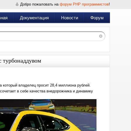
Добро пожаловать на
форум PHP программистов
!
вная
Документация
Новости
Форум
с турбонаддувом
за который владелец просит 28,4 миллиона рублей.
сочетает в себе качества внедорожника и динамику