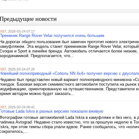
Предыдущие новости
iXBT
, 2025-03-24 07:17
Преемник Range Rover Velar получился очень большим
На дорогах общего пользования был замечен прототип нового электричес
камуфляжем. Эта модель станет преемником Range Rover Velar, которы
Evoque и Sport в линейке бренда. Автомобиль отличается более низким
аэродинамикой. Предполагается, что...
iXBT
, 2025-03-24 07:25
Новейший полноприводный «Соболь NN 4x4» получил версию с двуспаль
Недавно был представлен новый вариант полноприводного минивэна «
поездок. Базовая версия семиместного автомобиля поступила на рынок 
модификацию, ориентированную на путешественников. Представители к
время автодом можно будет заказать...
iXBT
, 2025-03-24 06:41
Готовые Lada Iskra в разных версиях показали вживую
Фотографии готовых автомобилей Lada Iskra в камуфляже и без него, в 
паблика Avtograd. Недавно стало известно, что за прошлую неделю в Т
Iskra, при этом темпы сбора упали вдвое. Ранее сообщалось, что «кол
сократилось,...