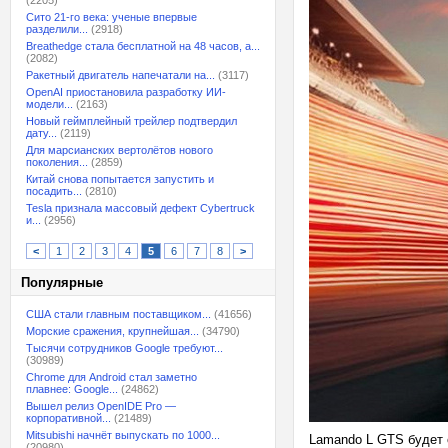
(2205)
Сито 21-го века: ученые впервые
разделили...
(2918)
Breathedge стала бесплатной на 48 часов, а...
(2082)
Ракетный двигатель напечатали на...
(3117)
OpenAI приостановила разработку ИИ-
модели...
(2163)
Новый геймплейный трейлер подтвердил
дату...
(2119)
Для марсианских вертолётов нового
поколения...
(2859)
Китай снова попытается запустить и
посадить...
(2810)
Tesla признала массовый дефект Cybertruck
и...
(2956)
<
1
2
3
4
5
6
7
8
>
Популярные
США стали главным поставщиком...
(41656)
Морские сражения, крупнейшая...
(34790)
Тысячи сотрудников Google требуют...
(30989)
Chrome для Android стал заметно
плавнее: Google...
(24862)
Вышел релиз OpenIDE Pro —
корпоративной...
(21489)
Mitsubishi начнёт выпускать по 1000...
Lamando L GTS будет 
(20980)