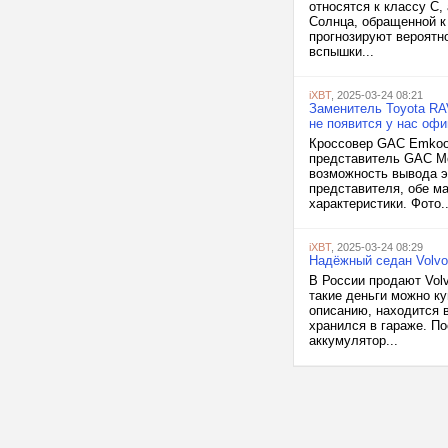
относятся к классу C,
Солнца, обращенной к
прогнозируют вероятн
вспышки...
iXBT
, 2025-03-24 08:21
Заменитель Toyota RA
не появится у нас оф
Кроссовер GAC Emkoo 
представитель GAC Mo
возможность вывода э
представителя, обе м
характеристики. Фото..
iXBT
, 2025-03-24 08:29
Надёжный седан Volvo 
В России продают Volv
такие деньги можно ку
описанию, находится в
хранился в гараже. П
аккумулятор...