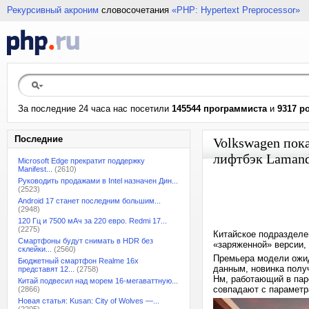
Рекурсивный акроним
словосочетания
«PHP: Hypertext Preprocessor»
За последние 24 часа нас посетили
145544 программиста
и
9317 р
Последние
Volkswagen пок
лифтбэк Laman
Microsoft Edge прекратит поддержку
Manifest...
(2610)
Руководить продажами в Intel назначен Дин...
(2523)
Android 17 станет последним большим...
(2948)
120 Гц и 7500 мАч за 220 евро. Redmi 17...
(2275)
Китайское подразделе
Смартфоны будут снимать в HDR без
«заряженной» версии, 
склейки...
(2560)
Премьера модели ожид
Бюджетный смартфон Realme 16x
данным, новинка полу
представят 12...
(2758)
Нм, работающий в паре
Китай подвесил над морем 16-мегаваттную...
совпадают с параметра
(2866)
Новая статья: Kusan: City of Wolves —...