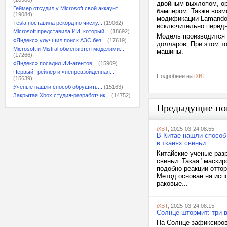
двойным выхлопом, ор
Геймер отсудил у Microsoft свой аккаунт...
бампером. Также возм
(19084)
модификации Lamando 
Tesla поставила рекорд по числу...
(19062)
исключительно перед
Microsoft представила ИИ, который...
(18692)
Модель производится н
«Яндекс» улучшил поиск АЗС без...
(17619)
долларов. При этом то
Microsoft и Mistral обменяются моделями...
машины.
(17266)
«Яндекс» посадил ИИ-агентов...
(15909)
Первый трейлер и «непревзойдённая...
Подробнее на
iXBT
(15639)
Учёные нашли способ обрушить...
(15163)
Закрытая Xbox студия-разработчик...
(14752)
Предыдущие но
iXBT
, 2025-03-24 08:55
В Китае нашли способ
в тканях свиньи
Китайские ученые раз
свиньи. Такая "маски
подобно реакции отто
Метод основан на исп
раковые...
iXBT
, 2025-03-24 08:15
Солнце штормит: три 
На Солнце зафиксиров