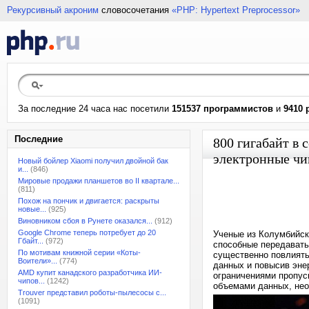
Рекурсивный акроним
словосочетания
«PHP: Hypertext Preprocessor»
За последние 24 часа нас посетили
151537 программистов
и
9410 
Последние
800 гигабайт в
электронные ч
Новый бойлер Xiaomi получил двойной бак
и...
(846)
Мировые продажи планшетов во II квартале...
(811)
Похож на пончик и двигается: раскрыты
новые...
(925)
Виновником сбоя в Рунете оказался...
(912)
Google Chrome теперь потребует до 20
Ученые из Колумбийск
Гбайт...
(972)
способные передавать
По мотивам книжной серии «Коты-
существенно повлиять 
Воители»...
(774)
данных и повысив эне
AMD купит канадского разработчика ИИ-
ограничениями пропус
чипов...
(1242)
объемами данных, не
Trouver представил роботы-пылесосы с...
(1091)