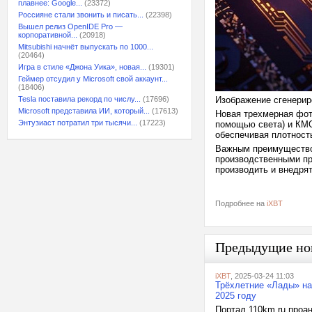
плавнее: Google...
(23372)
Россияне стали звонить и писать...
(22398)
Вышел релиз OpenIDE Pro —
корпоративной...
(20918)
Mitsubishi начнёт выпускать по 1000...
(20464)
Игра в стиле «Джона Уика», новая...
(19301)
Геймер отсудил у Microsoft свой аккаунт...
(18406)
Tesla поставила рекорд по числу...
(17696)
Изображение сгенерир
Microsoft представила ИИ, который...
(17613)
Новая трехмерная фот
Энтузиаст потратил три тысячи...
(17223)
помощью света) и КМО
обеспечивая плотность
Важным преимуществом
производственными пр
производить и внедрят
Подробнее на
iXBT
Предыдущие но
iXBT
, 2025-03-24 11:03
Трёхлетние «Лады» на 
2025 году
Портал 110km.ru проа