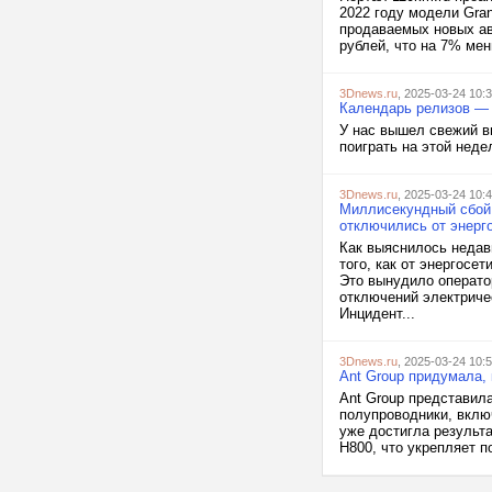
2022 году модели Grant
продаваемых новых авт
рублей, что на 7% мен
3Dnews.ru
, 2025-03-24 10:
Календарь релизов — 24
У нас вышел свежий в
поиграть на этой неде
3Dnews.ru
, 2025-03-24 10:
Миллисекундный сбой 
отключились от энерг
Как выяснилось недав
того, как от энергосе
Это вынудило операто
отключений электричес
Инцидент...
3Dnews.ru
, 2025-03-24 10:
Ant Group придумала, 
Ant Group представил
полупроводники, включ
уже достигла результ
H800, что укрепляет п