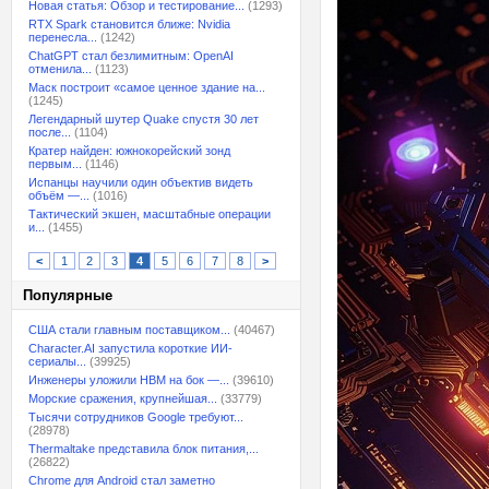
Новая статья: Обзор и тестирование...
(1293)
RTX Spark становится ближе: Nvidia
перенесла...
(1242)
ChatGPT стал безлимитным: OpenAI
отменила...
(1123)
Маск построит «самое ценное здание на...
(1245)
Легендарный шутер Quake спустя 30 лет
после...
(1104)
Кратер найден: южнокорейский зонд
первым...
(1146)
Испанцы научили один объектив видеть
объём —...
(1016)
Тактический экшен, масштабные операции
и...
(1455)
<
1
2
3
4
5
6
7
8
>
Популярные
США стали главным поставщиком...
(40467)
Character.AI запустила короткие ИИ-
сериалы...
(39925)
Инженеры уложили HBM на бок —...
(39610)
Морские сражения, крупнейшая...
(33779)
Тысячи сотрудников Google требуют...
(28978)
Thermaltake представила блок питания,...
(26822)
Chrome для Android стал заметно