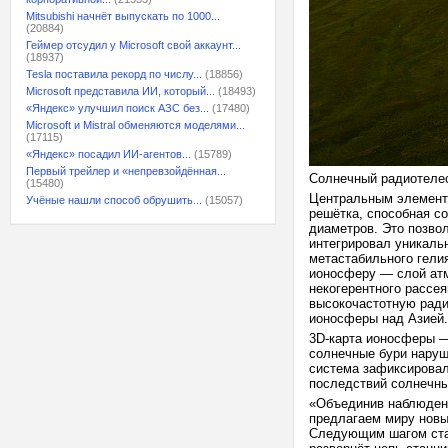
Mitsubishi начнёт выпускать по 1000...
(20884)
Геймер отсудил у Microsoft свой аккаунт...
(18937)
Tesla поставила рекорд по числу...
(18856)
Microsoft представила ИИ, который...
(18493)
«Яндекс» улучшил поиск АЗС без...
(17480)
Microsoft и Mistral обменяются моделями...
(17115)
«Яндекс» посадил ИИ-агентов...
(15789)
Первый трейлер и «непревзойдённая...
Солнечный радиотелес
(15480)
Центральным элемент
Учёные нашли способ обрушить...
(15057)
решётка, способная с
диаметров. Это позвол
интегрировал уникаль
метастабильного гелия
ионосферу — слой атм
некогерентного рассе
высокочастотную ради
ионосферы над Азией.
3D-карта ионосферы —
солнечные бури наруш
система зафиксировал
последствий солнечны
«Объединив наблюдени
предлагаем миру новы
Следующим шагом стан