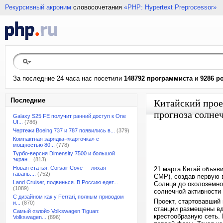
Рекурсивный акроним
словосочетания
«PHP: Hypertext Preprocessor»
За последние 24 часа нас посетили
148792 программиста
и
9286 р
Последние
Китайский прое
прогноза солне
Galaxy S25 FE получит ранний доступ к One
UI...
(786)
Чертежи Boeing 737 и 787 появились в...
(379)
Компактная зарядка-«карточка» с
мощностью 80...
(778)
Турбо-версия Dimensity 7500 и большой
экран...
(813)
Новая статья: Corsair Cove — лихая
21 марта Китай объяви
гавань....
(752)
CMP), создав первую 
Land Cruiser, подвинься. В Россию едет...
Солнца до околоземно
(1089)
солнечной активности
С дизайном как у Ferrari, полным приводом
Проект, стартовавший 
и...
(870)
станции размещены вдо
Самый «злой» Volkswagen Tiguan:
крестообразную сеть.
Volkswagen...
(896)