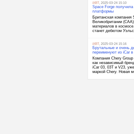
iXBT
, 2025-03-24 15:10
Space Forge получила
платформы
Британская компания 
Великобритании (CAA)
материалов в космосе.
станет дебютом Уэльса
iXBT
, 2025-03-24 15:16
Брутальные и очень д
переименуют из iCar в
Компания Chery Group 
как независимый брен
iCar 03, 03T и V23, у
маркой Chery. Новая м