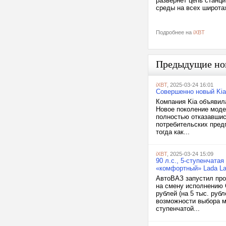
развернёт цепь станци
среды на всех широта
Подробнее на
iXBT
Предыдущие но
iXBT
, 2025-03-24 16:01
Совершенно новый Kia 
Компания Kia объявила
Новое поколение моде
полностью отказавшис
потребительских предп
тогда как...
iXBT
, 2025-03-24 15:09
90 л.с., 5-ступенчата
«комфортный» Lada La
АвтоВАЗ запустил про
на смену исполнению 
рублей (на 5 тыс. рубл
возможности выбора м
ступенчатой...