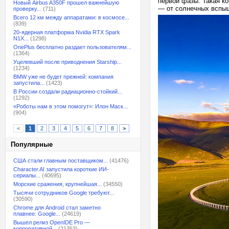
первой фазы. Такая к
Новый Airbus A350F прошел важнейшую
— от солнечных вспыш
проверку...
(711)
Всего 12 км между аппаратами: в космосе...
(839)
20-ядерная платформа Nvidia RTX Spark
N1X...
(1298)
OnePlus бесплатно раздает пользователям...
(1364)
Уцелевший после приводнения Starship...
(1234)
BMW уже не будет прежней: компания
запустила...
(1423)
В России создали радиационно-стойкий...
(1292)
«Роботы нам в этом помогут»: Илон Маск...
(904)
<
1
2
3
4
5
6
7
8
>
Популярные
США стали главным поставщиком...
(41476)
Character.AI запустила короткие ИИ-
сериалы...
(40695)
Морские сражения, крупнейшая...
(34550)
Тысячи сотрудников Google требуют...
(30590)
Chrome для Android стал заметно
плавнее: Google...
(24619)
Вышел релиз OpenIDE Pro —
корпоративной...
(21353)