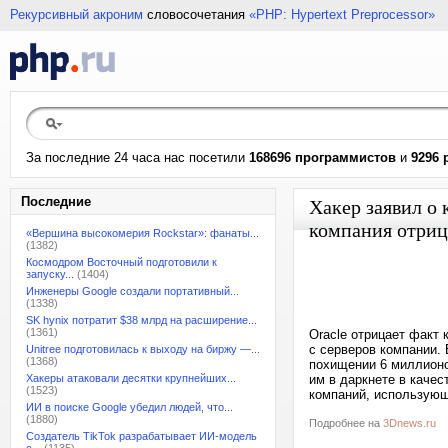
Рекурсивный акроним
словосочетания
«PHP: Hypertext Preprocessor»
За последние 24 часа нас посетили
168696 программистов
и
9296 
Последние
Хакер заявил о
компания отриц
«Вершина высокомерия Rockstar»: фанаты...
(1382)
Космодром Восточный подготовили к
запуску...
(1404)
Инженеры Google создали портативный...
(1338)
SK hynix потратит $38 млрд на расширение...
(1361)
Oracle отрицает факт 
с серверов компании.
Unitree подготовилась к выходу на биржу —...
(1368)
похищении 6 миллионо
Хакеры атаковали десятки крупнейших...
им в даркнете в каче
(1523)
компаний, использующи
ИИ в поиске Google убедил людей, что...
(1880)
Подробнее на
3Dnews.ru
Создатель TikTok разрабатывает ИИ-модель