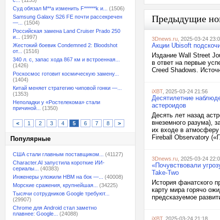
с...
(1135)
Суд обязал M**a изменить F******k и...
(1506)
Предыдущие но
Samsung Galaxy S26 FE почти рассекречен
—...
(1504)
Российская замена Land Cruiser Prado 250
и...
(1997)
3Dnews.ru
, 2025-03-24 23:
Акции Ubisoft подскоч
Жестокий боевик Condemned 2: Bloodshot
от...
(1516)
Издание Wall Street J
340 л. с, запас хода 867 км и встроенная...
в ответ на первые усп
(1426)
Creed Shadows. Источн
Роскосмос готовит космическую замену...
(1404)
Китай меняет стратегию чиповой гонки —...
iXBT
, 2025-03-24 21:56
(1353)
Десятилетние наблюде
Неполадки у «Ростелекома» стали
астероидов
причиной...
(1350)
Десять лет назад аст
внеземного разума), з
<
1
2
3
4
5
6
7
8
>
их входе в атмосферу
Fireball Observatory 
Популярные
США стали главным поставщиком...
(41127)
3Dnews.ru
, 2025-03-24 22:
Character.AI запустила короткие ИИ-
«Почувствовали угроз
сериалы...
(40383)
Take-Two
Инженеры уложили HBM на бок —...
(40008)
История фанатского пр
Морские сражения, крупнейшая...
(34225)
карту мира горячо ожи
Тысячи сотрудников Google требуют...
предсказуемое развити
(29907)
Chrome для Android стал заметно
плавнее: Google...
(24088)
iXBT
, 2025-03-24 21:18