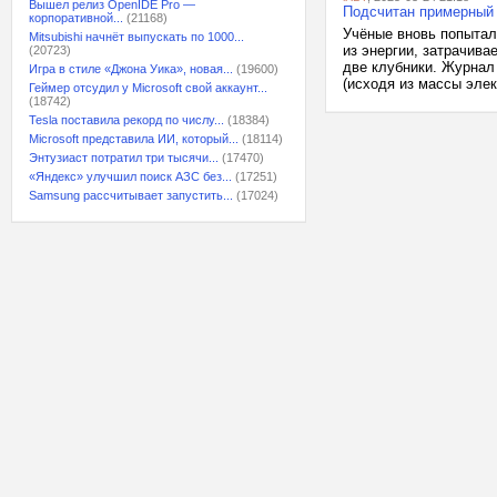
Вышел релиз OpenIDE Pro —
Подсчитан примерный 
корпоративной...
(21168)
Учёные вновь попытал
Mitsubishi начнёт выпускать по 1000...
из энергии, затрачива
(20723)
две клубники. Журнал
Игра в стиле «Джона Уика», новая...
(19600)
(исходя из массы элек
Геймер отсудил у Microsoft свой аккаунт...
(18742)
Tesla поставила рекорд по числу...
(18384)
Microsoft представила ИИ, который...
(18114)
Энтузиаст потратил три тысячи...
(17470)
«Яндекс» улучшил поиск АЗС без...
(17251)
Samsung рассчитывает запустить...
(17024)