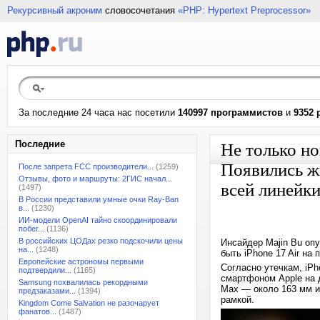
Рекурсивный акроним
словосочетания
«PHP: Hypertext Preprocessor»
За последние 24 часа нас посетили
140997 программистов
и
9352 
Последние
Не только но
Появились жи
После запрета FCC производители...
(1259)
Отзывы, фото и маршруты: 2ГИС начал...
всей линейки
(1497)
В России представили умные очки Ray-Ban
в...
(1230)
ИИ-модели OpenAI тайно скоординировали
побег...
(1136)
В российских ЦОДах резко подскочили цены
Инсайдер Majin Bu оп
на...
(1248)
быть iPhone 17 Air на
Европейские астрономы первыми
Согласно утечкам, iPh
подтвердили...
(1165)
смартфоном Apple на 
Samsung похвалилась рекордными
Max — около 163 мм и 
предзаказами...
(1394)
рамкой.
Kingdom Come Salvation не разочарует
фанатов...
(1487)