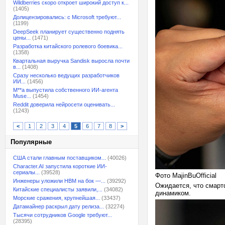
Wildberries скоро откроет широкий доступ к...
(1405)
Долицензировались: с Microsoft требуют...
(1199)
DeepSeek планирует существенно поднять
цены...
(1471)
Разработка китайского ролевого боевика...
(1358)
Квартальная выручка Sandisk выросла почти
в...
(1408)
Сразу несколько ведущих разработчиков
ИИ...
(1456)
M**a выпустила собственного ИИ-агента
Muse...
(1454)
Reddit доверила нейросети оценивать...
(1243)
<
1
2
3
4
5
6
7
8
>
Популярные
США стали главным поставщиком...
(40026)
Character.AI запустила короткие ИИ-
сериалы...
(39528)
Фото MajinBuOfficial
Инженеры уложили HBM на бок —...
(39292)
Ожидается, что смарт
Китайские специалисты заявили,...
(34082)
динамиком.
Морские сражения, крупнейшая...
(33437)
Датамайнер раскрыл дату релиза...
(32274)
Тысячи сотрудников Google требуют...
(28395)