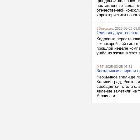
фондом «Сколково» по
поставленных задач м
отечественной консол
характеристики нового.
3Dnews.ru
, 2025-03-25 08:
Один из двух генераль
Кадровые перестановк
южнокорейский гигант
прошлой неделе компа
ушёл из жизни в этот 
iXBT
, 2025-03-25 06:51
Загадочные спирали п
Необычное зрелище пр
Калининград, Ростов и
сообщается, стали сле
явление заметили не т
Украина и...