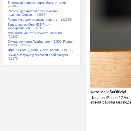
Thermaltake представила блок питания,...
(26606)
Chrome для Android стал заметно
плавнее: Google...
(22867)
Россияне стали звонить и писать...
(22155)
Вышел релиз OpenIDE Pro —
корпоративной...
(20749)
Mitsubishi начнёт выпускать по 1000...
(20247)
Owlcat починила Warhammer 40,000: Rogue
Trader...
(19557)
Игра в стиле «Джона Уика», новая...
(19103)
Геймер отсудил у Microsoft свой аккаунт...
(18176)
Фото MajinBuOfficial
Цена на iPhone 17 Air
время работы без подз