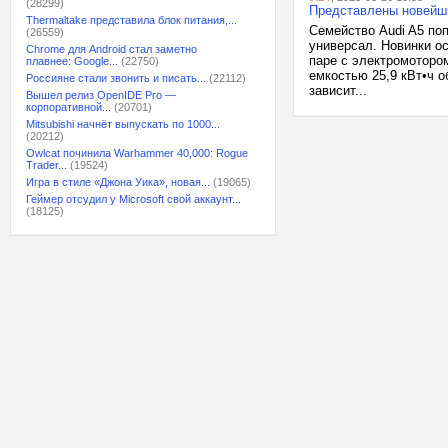
(28299)
Представлены новейши
Thermaltake представила блок питания,...
Семейство Audi A5 поп
(26559)
универсал. Новинки о
Chrome для Android стал заметно
паре с электромотором
плавнее: Google...
(22750)
емкостью 25,9 кВт•ч 
Россияне стали звонить и писать...
(22112)
зависит...
Вышел релиз OpenIDE Pro —
корпоративной...
(20701)
Mitsubishi начнёт выпускать по 1000...
(20212)
Owlcat починила Warhammer 40,000: Rogue
Trader...
(19524)
Игра в стиле «Джона Уика», новая...
(19065)
Геймер отсудил у Microsoft свой аккаунт...
(18125)