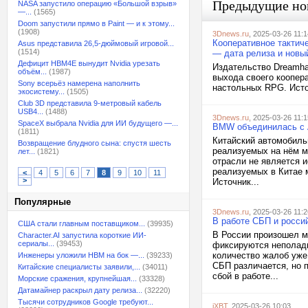
Предыдущие но
NASA запустило операцию «Большой взрыв»
—...
(1565)
Doom запустили прямо в Paint — и к этому...
(1908)
3Dnews.ru
, 2025-03-26 11:1
Кооперативное тактич
Asus представила 26,5-дюймовый игровой...
(1514)
— дата релиза и новы
Дефицит HBM4E вынудит Nvidia урезать
Издательство Dreamha
объём...
(1987)
выхода своего коопера
Sony всерьёз намерена наполнить
настольных RPG. Исто
экосистему...
(1505)
Club 3D представила 9-метровый кабель
USB4...
(1488)
3Dnews.ru
, 2025-03-26 11:1
SpaceX выбрала Nvidia для ИИ будущего —...
BMW объединилась с A
(1811)
Китайский автомобиль
Возвращение блудного сына: спустя шесть
реализуемых на нём 
лет...
(1821)
отрасли не является 
реализуемых в Китае 
<
4
5
6
7
8
9
10
11
>
Источник...
Популярные
3Dnews.ru
, 2025-03-26 11:2
В работе СБП и росси
США стали главным поставщиком...
(39935)
В России произошел м
Character.AI запустила короткие ИИ-
сериалы...
(39453)
фиксируются неполадки
количество жалоб уже
Инженеры уложили HBM на бок —...
(39233)
СБП различается, но 
Китайские специалисты заявили,...
(34011)
сбой в работе...
Морские сражения, крупнейшая...
(33328)
Датамайнер раскрыл дату релиза...
(32220)
Тысячи сотрудников Google требуют...
iXBT
, 2025-03-26 10:03