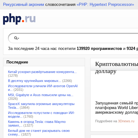
Рекурсивный акроним
словосочетания
«PHP: Hypertext Preprocessor»
За последние 24 часа нас посетили
139920 программистов
и
9324 
Последние
Криптовалютный
доллару
Китай ускорил развёртывание конкурента...
(1278)
В десятку крупнейших мировых...
(2266)
Исследователи уличили ИИ-агентов OpenAI
и...
(2031)
MSI, Gigabyte и Asus повысили цены на...
(2026)
Запущенная семьёй пр
SpaceX закупила огромные аккумуляторы
платформа World Liber
Tesla...
(1864)
американскому доллар
Исследователи «спустили с поводка» ИИ-
модели...
(1760)
Подробнее на
3Dnews.ru
Камень в огород Tesla: глава Waymo
заявил,...
(1327)
Белый дом не станет раскрывать свою
схему...
(1827)