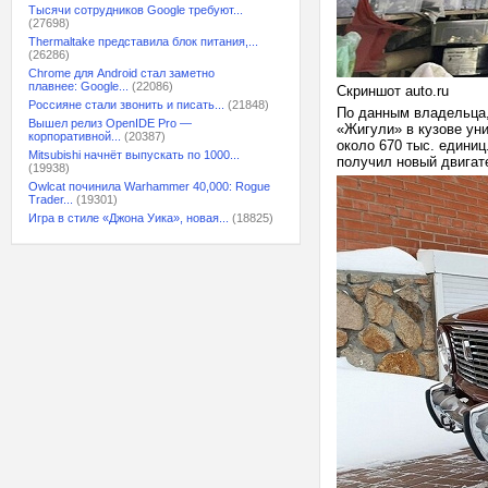
Тысячи сотрудников Google требуют...
(27698)
Thermaltake представила блок питания,...
(26286)
Chrome для Android стал заметно
плавнее: Google...
(22086)
Скриншот auto.ru
Россияне стали звонить и писать...
(21848)
По данным владельца,
Вышел релиз OpenIDE Pro —
«Жигули» в кузове ун
корпоративной...
(20387)
около 670 тыс. едини
Mitsubishi начнёт выпускать по 1000...
получил новый двигат
(19938)
Owlcat починила Warhammer 40,000: Rogue
Trader...
(19301)
Игра в стиле «Джона Уика», новая...
(18825)