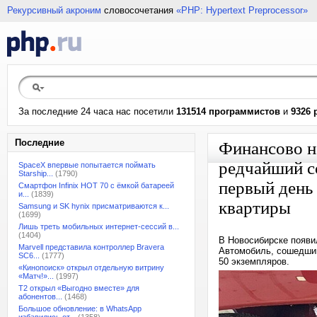
Рекурсивный акроним
словосочетания
«PHP: Hypertext Preprocessor»
За последние 24 часа нас посетили
131514 программистов
и
9326 
Последние
Финансово н
редчайший с
SpaceX впервые попытается поймать
Starship...
(1790)
первый день
Смартфон Infinix HOT 70 с ёмкой батареей
и...
(1839)
квартиры
Samsung и SK hynix присматриваются к...
(1699)
Лишь треть мобильных интернет-сессий в...
(1404)
В Новосибирске появи
Marvell представила контроллер Bravera
Автомобиль, сошедший
SC6...
(1777)
50 экземпляров.
«Кинопоиск» открыл отдельную витрину
«Матч!»...
(1997)
T2 открыл «Выгодно вместе» для
абонентов...
(1468)
Большое обновление: в WhatsApp