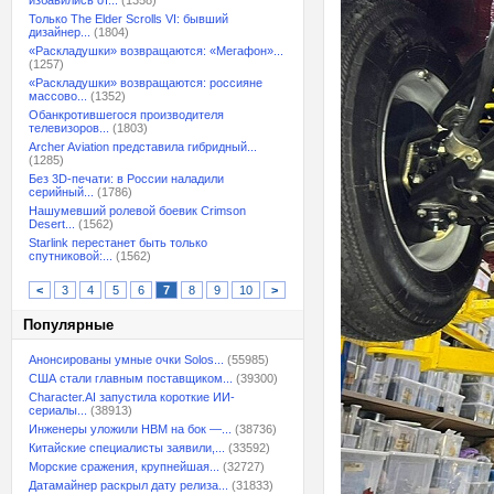
избавились от...
(1358)
Только The Elder Scrolls VI: бывший
дизайнер...
(1804)
«Раскладушки» возвращаются: «Мегафон»...
(1257)
«Раскладушки» возвращаются: россияне
массово...
(1352)
Обанкротившегося производителя
телевизоров...
(1803)
Archer Aviation представила гибридный...
(1285)
Без 3D-печати: в России наладили
серийный...
(1786)
Нашумевший ролевой боевик Crimson
Desert...
(1562)
Starlink перестанет быть только
спутниковой:...
(1562)
<
3
4
5
6
7
8
9
10
>
Популярные
Анонсированы умные очки Solos...
(55985)
США стали главным поставщиком...
(39300)
Character.AI запустила короткие ИИ-
сериалы...
(38913)
Инженеры уложили HBM на бок —...
(38736)
Китайские специалисты заявили,...
(33592)
Морские сражения, крупнейшая...
(32727)
Датамайнер раскрыл дату релиза...
(31833)