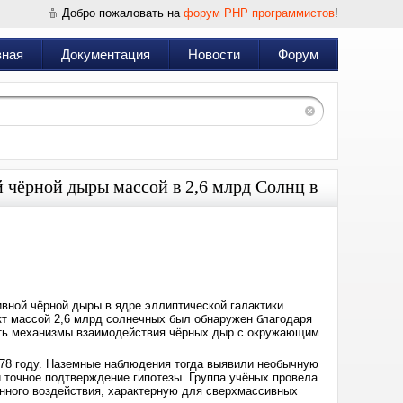
Добро пожаловать на
форум PHP программистов
!
вная
Документация
Новости
Форум
 чёрной дыры массой в 2,6 млрд Солнц в
Дата:
2025-
03-
26
17:26
ной чёрной дыры в ядре эллиптической галактики
ект массой 2,6 млрд солнечных был обнаружен благодаря
нить механизмы взаимодействия чёрных дыр с окружающим
78 году. Наземные наблюдения тогда выявили необычную
 точное подтверждение гипотезы. Группа учёных провела
онного воздействия, характерную для сверхмассивных