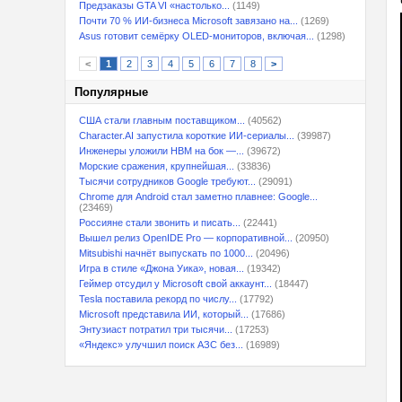
Предзаказы GTA VI «настолько...
(1149)
Почти 70 % ИИ-бизнеса Microsoft завязано на...
(1269)
Asus готовит семёрку OLED-мониторов, включая...
(1298)
<
1
2
3
4
5
6
7
8
>
Популярные
США стали главным поставщиком...
(40562)
Character.AI запустила короткие ИИ-сериалы...
(39987)
Инженеры уложили HBM на бок —...
(39672)
Морские сражения, крупнейшая...
(33836)
Тысячи сотрудников Google требуют...
(29091)
Chrome для Android стал заметно плавнее: Google...
(23469)
Россияне стали звонить и писать...
(22441)
Вышел релиз OpenIDE Pro — корпоративной...
(20950)
Mitsubishi начнёт выпускать по 1000...
(20496)
Игра в стиле «Джона Уика», новая...
(19342)
Геймер отсудил у Microsoft свой аккаунт...
(18447)
Tesla поставила рекорд по числу...
(17792)
Microsoft представила ИИ, который...
(17686)
Энтузиаст потратил три тысячи...
(17253)
«Яндекс» улучшил поиск АЗС без...
(16989)