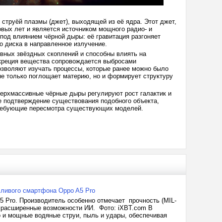
струёй плазмы (джет), выходящей из её ядра. Этот джет,
овых лет и является источником мощного радио- и
под влиянием чёрной дыры: её гравитация разгоняет
о диска в направленное излучение.
вных звёздных скоплений и способны влиять на
ккреция вещества сопровождается выбросами
позволяют изучать процессы, которые ранее можно было
е только поглощает материю, но и формирует структуру
верхмассивные чёрные дыры регулируют рост галактик и
е подтверждение существования подобного объекта,
требующие пересмотра существующих моделей.
сливого смартфона Oppo A5 Pro
 Pro. Производитель особенно отмечает прочность (MIL-
же расширенные возможности ИИ. Фото: iXBT.com В
о и мощные водяные струи, пыль и удары, обеспечивая