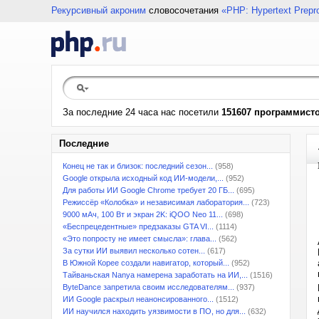
Рекурсивный акроним
словосочетания
«PHP: Hypertext Prepr
За последние 24 часа нас посетили
151607 программист
Последние
Конец не так и близок: последний сезон...
(958)
Google открыла исходный код ИИ-модели,...
(952)
Для работы ИИ Google Chrome требует 20 ГБ...
(695)
Режиссёр «Колобка» и независимая лаборатория...
(723)
9000 мАч, 100 Вт и экран 2K: iQOO Neo 11...
(698)
«Беспрецедентные» предзаказы GTA VI...
(1114)
«Это попросту не имеет смысла»: глава...
(562)
За сутки ИИ выявил несколько сотен...
(617)
В Южной Корее создали навигатор, который...
(952)
Тайваньская Nanya намерена заработать на ИИ,...
(1516)
ByteDance запретила своим исследователям...
(937)
ИИ Google раскрыл неанонсированного...
(1512)
ИИ научился находить уязвимости в ПО, но для...
(632)