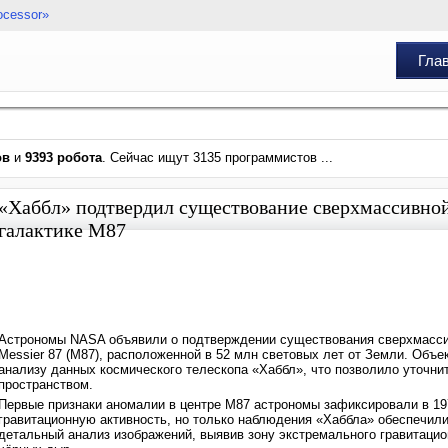
ocessor»
Гла
ов
и
9393 робота
. Сейчас ищут 3135 программистов ...
«Хаббл» подтвердил существование сверхмассивной
галактике M87
Астрономы NASA объявили о подтверждении существования сверхмассив
Messier 87 (M87), расположенной в 52 млн световых лет от Земли. Объ
анализу данных космического телескопа «Хаббл», что позволило уточ
пространством.
Первые признаки аномалии в центре M87 астрономы зафиксировали в 19
гравитационную активность, но только наблюдения «Хаббла» обеспечили
детальный анализ изображений, выявив зону экстремального гравитаци