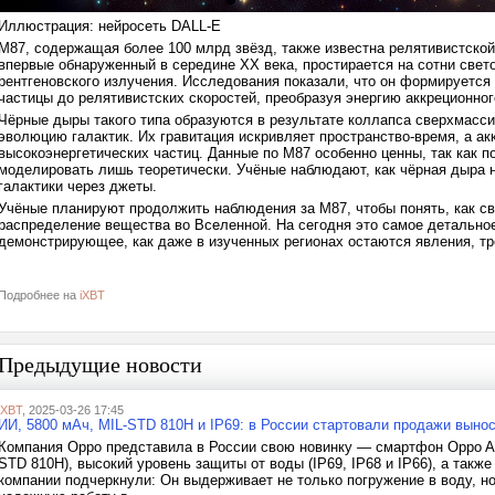
Иллюстрация: нейросеть DALL-E
M87, содержащая более 100 млрд звёзд, также известна релятивистской 
впервые обнаруженный в середине XX века, простирается на сотни свет
рентгеновского излучения. Исследования показали, что он формируется 
частицы до релятивистских скоростей, преобразуя энергию аккреционног
Чёрные дыры такого типа образуются в результате коллапса сверхмасси
эволюцию галактик. Их гравитация искривляет пространство-время, а а
высокоэнергетических частиц. Данные по M87 особенно ценны, так как 
моделировать лишь теоретически. Учёные наблюдают, как чёрная дыра н
галактики через джеты.
Учёные планируют продолжить наблюдения за M87, чтобы понять, как с
распределение вещества во Вселенной. На сегодня это самое детально
демонстрирующее, как даже в изученных регионах остаются явления, 
Подробнее на
iXBT
Предыдущие новости
iXBT
, 2025-03-26 17:45
ИИ, 5800 мАч, MIL-STD 810H и IP69: в России стартовали продажи выно
Компания Oppo представила в России свою новинку — смартфон Oppo A5
STD 810H), высокий уровень защиты от воды (IP69, IP68 и IP66), а так
компании подчеркнули: Он выдерживает не только погружение в воду, н