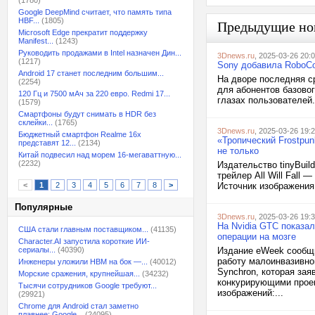
(1780)
Google DeepMind считает, что память типа
HBF...
(1805)
Предыдущие но
Microsoft Edge прекратит поддержку
Manifest...
(1243)
Руководить продажами в Intel назначен Дин...
3Dnews.ru
, 2025-03-26 20:
(1217)
Sony добавила RoboCo
Android 17 станет последним большим...
На дворе последняя с
(2254)
для абонентов базовог
120 Гц и 7500 мАч за 220 евро. Redmi 17...
глазах пользователей.
(1579)
Смартфоны будут снимать в HDR без
склейки...
(1765)
3Dnews.ru
, 2025-03-26 19:
Бюджетный смартфон Realme 16x
«Тропический Frostpunk
представят 12...
(2134)
не только
Китай подвесил над морем 16-мегаваттную...
(2232)
Издательство tinyBuil
трейлер All Will Fall
<
1
2
3
4
5
6
7
8
>
Источник изображения:
Популярные
3Dnews.ru
, 2025-03-26 19:
На Nvidia GTC показа
США стали главным поставщиком...
(41135)
операции на мозге
Character.AI запустила короткие ИИ-
сериалы...
(40390)
Издание eWeek сообщи
работу малоинвазивно
Инженеры уложили HBM на бок —...
(40012)
Synchron, которая за
Морские сражения, крупнейшая...
(34232)
конкурирующими проек
Тысячи сотрудников Google требуют...
изображений:...
(29921)
Chrome для Android стал заметно
плавнее: Google...
(24095)