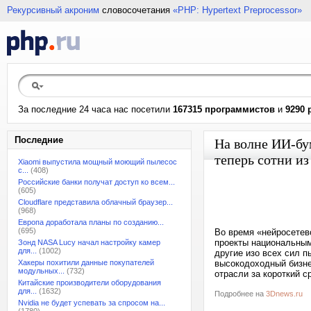
Рекурсивный акроним
словосочетания
«PHP: Hypertext Preprocessor»
За последние 24 часа нас посетили
167315 программистов
и
9290 
Последние
На волне ИИ-бу
теперь сотни и
Xiaomi выпустила мощный моющий пылесос
с...
(408)
Российские банки получат доступ ко всем...
(605)
Cloudflare представила облачный браузер...
(968)
Европа доработала планы по созданию...
(695)
Во время «нейросетев
проекты национальным
Зонд NASA Lucy начал настройку камер
для...
(1002)
другие изо всех сил 
Хакеры похитили данные покупателей
высокодоходный бизне
модульных...
(732)
отрасли за короткий с
Китайские производители оборудования
для...
(1632)
Подробнее на
3Dnews.ru
Nvidia не будет успевать за спросом на...