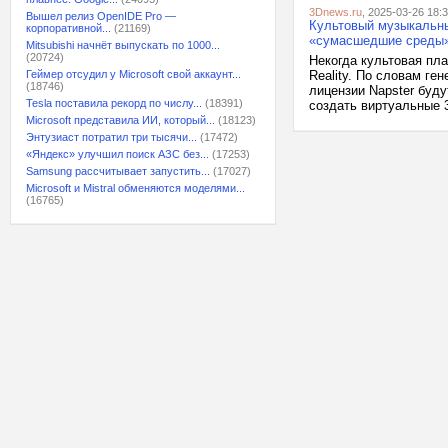
3Dnews.ru
, 2025-03-26 18:
Вышел релиз OpenIDE Pro —
Культовый музыкальны
корпоративной...
(21169)
«сумасшедшие среды
Mitsubishi начнёт выпускать по 1000...
(20724)
Некогда культовая пла
Геймер отсудил у Microsoft свой аккаунт...
Reality. По словам ген
(18746)
лицензии Napster буд
Tesla поставила рекорд по числу...
(18391)
создать виртуальные 3
Microsoft представила ИИ, который...
(18123)
Энтузиаст потратил три тысячи...
(17472)
«Яндекс» улучшил поиск АЗС без...
(17253)
Samsung рассчитывает запустить...
(17027)
Microsoft и Mistral обменяются моделями...
(16765)