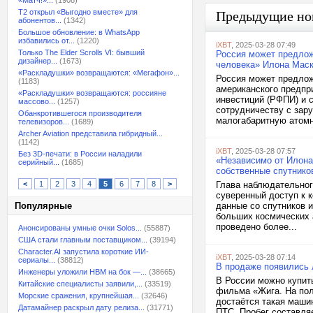
«Матч!»...
(1908)
T2 открыл «Выгодно вместе» для
Предыдущие но
абонентов...
(1342)
Большое обновление: в WhatsApp
избавились от...
(1220)
iXBT
, 2025-03-28 07:49
Только The Elder Scrolls VI: бывший
Россия может предлож
дизайнер...
(1673)
человека» Илона Маск
«Раскладушки» возвращаются: «Мегафон»...
Россия может предло
(1183)
американского предпр
«Раскладушки» возвращаются: россияне
инвестиций (РФПИ) и 
массово...
(1257)
сотрудничеству с зар
Обанкротившегося производителя
малогабаритную атомн
телевизоров...
(1689)
Archer Aviation представила гибридный...
(1142)
iXBT
, 2025-03-28 07:57
Без 3D-печати: в России наладили
«Независимо от Илона 
серийный...
(1685)
собственные спутнико
<
1
2
3
4
5
6
7
8
>
Глава наблюдательног
суверенный доступ к 
Популярные
данные со спутников 
больших космических 
проведено более...
Анонсированы умные очки Solos...
(55887)
США стали главным поставщиком...
(39194)
Character.AI запустила короткие ИИ-
iXBT
, 2025-03-28 07:14
сериалы...
(38812)
В продаже появились 
Инженеры уложили HBM на бок —...
(38665)
В России можно купит
Китайские специалисты заявили,...
(33519)
фильма «Жига. На пол
Морские сражения, крупнейшая...
(32646)
достаётся такая маши
Датамайнер раскрыл дату релиза...
(31771)
ПТС. Пробег составляе