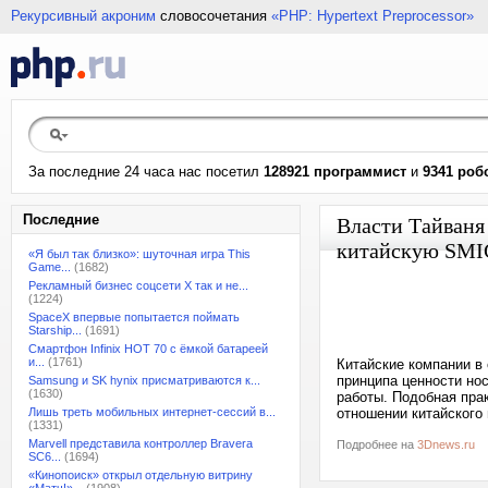
Рекурсивный акроним
словосочетания
«PHP: Hypertext Preprocessor»
За последние 24 часа нас посетил
128921 программист
и
9341 роб
Последние
Власти Тайваня
китайскую SMI
«Я был так близко»: шуточная игра This
Game...
(1682)
Рекламный бизнес соцсети X так и не...
(1224)
SpaceX впервые попытается поймать
Starship...
(1691)
Смартфон Infinix HOT 70 с ёмкой батареей
и...
(1761)
Китайские компании в
принципа ценности но
Samsung и SK hynix присматриваются к...
(1630)
работы. Подобная прак
Лишь треть мобильных интернет-сессий в...
отношении китайского
(1331)
Marvell представила контроллер Bravera
Подробнее на
3Dnews.ru
SC6...
(1694)
«Кинопоиск» открыл отдельную витрину