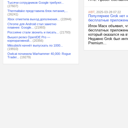
Тысячи сотрудников Google требуют...
(27607)
Thermaltake представила блок питания,...
iXBT
, 2025-03-28 07:22
(26241)
Популярнее Grok нет 
Xbox отметила выход дополнения...
(22844)
бесплатные приложени
Chrome для Android стал заметно
Илон Маск объявил, чт
плавнее: Google...
(21993)
бесплатных приложени
Россияне стали звонить и писать...
(21793)
который оказался на в
Вышел релиз OpenIDE Pro —
Недавно Grok был инте
корпоративной...
(20356)
Premium...
Mitsubishi начнёт выпускать по 1000...
(19910)
Owlcat починила Warhammer 40,000: Rogue
Trader...
(19279)