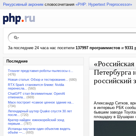
Рекурсивный акроним
словосочетания
«PHP: Hypertext Preprocessor»
За последние 24 часа нас посетили
137997 программистов
и
9331 
Последние
«Российская 
Петербурга 
Trouver представил роботы-пылесосы с...
(476)
российский з
Новая статья: Обзор и тестирование...
(680)
RTX Spark становится ближе: Nvidia
перенесла...
(560)
ChatGPT стал безлимитным: OpenAI
отменила...
(669)
Маск построит «самое ценное здание на...
Александр Ситков, вр
(734)
в интервью РБК сообщи
Легендарный шутер Quake спустя 30 лет
бывшем заводе Toyota 
после...
(720)
площадку в Шушарах в
Кратер найден: южнокорейский зонд
первым...
(787)
Испанцы научили один объектив видеть
объём —...
(693)