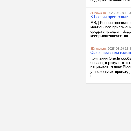
подогрев передних сид
3Dnews.ru
, 2025-03-29 16:
В России арестовали 
МВД России провело з
мобильного приложени
средств граждан. Зад
кибермошенничества. И
3Dnews.ru
, 2025-03-29 16:
Oracle признала взло
Компания Oracle сооб
января, в результате 
пациентов, пишет Bloo
у нескольких провайд
в...