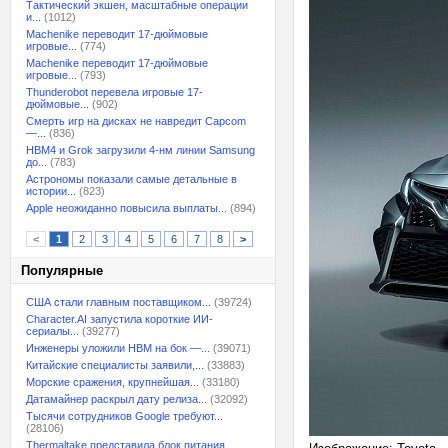
Тактический экшен, масштабные операции
и...
(1012)
Machenike переводит 17-дюймовые
игровые...
(774)
Machenike переводит 17-дюймовые
игровые...
(793)
Thunderobot перевела игровые 17-
дюймовые...
(902)
Смерть игр на дисках не навредит Capcom
—...
(836)
HBM4 и Grok загрузили 4-нм линии Samsung
до...
(783)
Астрономы показали самые детальные в
истории...
(823)
Apple неожиданно повысила выплаты...
(894)
<
1
2
3
4
5
6
7
8
>
Популярные
США стали главным поставщиком...
(39724)
Character.AI запустила короткие ИИ-
сериалы...
(39277)
Инженеры уложили HBM на бок —...
(39071)
Китайские специалисты заявили,...
(33883)
Морские сражения, крупнейшая...
(33180)
Датамайнер раскрыл дату релиза...
(32092)
Тысячи сотрудников Google требуют...
(28106)
Thermaltake представила блок питания,...