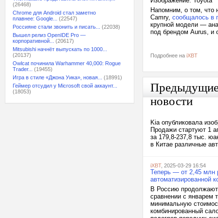
Изображение: Toyota
(26468)
Напомним, о том, что
Chrome для Android стал заметно
Camry,
сообщалось в 
плавнее: Google...
(22547)
крупной модели — ана
Россияне стали звонить и писать...
(22038)
под брендом Aurus, и 
Вышел релиз OpenIDE Pro —
корпоративной...
(20617)
Mitsubishi начнёт выпускать по 1000...
(20137)
Подробнее на
iXBT
Owlcat починила Warhammer 40,000: Rogue
Trader...
(19455)
Игра в стиле «Джона Уика», новая...
(18991)
Предыдущи
Геймер отсудил у Microsoft свой аккаунт...
(18053)
новости
Kia опубликовала изоб
Продажи стартуют 1 а
за 179,8-237,8 тыс. ю
в Китае различные авт
iXBT
, 2025-03-29 16:54
Теперь — от 2,45 млн 
автоматизированной к
В Россию продолжают 
сравнении с январем т
минимальную стоимос
комбинированный сало