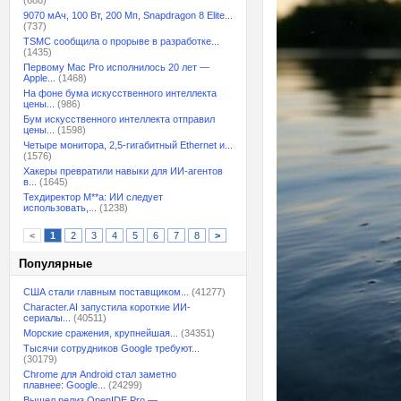
(688)
9070 мАч, 100 Вт, 200 Мп, Snapdragon 8 Elite...
(737)
TSMC сообщила о прорыве в разработке...
(1435)
Первому Mac Pro исполнилось 20 лет —
Apple...
(1468)
На фоне бума искусственного интеллекта
цены...
(986)
Бум искусственного интеллекта отправил
цены...
(1598)
Четыре монитора, 2,5-гигабитный Ethernet и...
(1576)
Хакеры превратили навыки для ИИ-агентов
в...
(1645)
Техдиректор M**a: ИИ следует
использовать,...
(1238)
<
1
2
3
4
5
6
7
8
>
Популярные
США стали главным поставщиком...
(41277)
Character.AI запустила короткие ИИ-
сериалы...
(40511)
Морские сражения, крупнейшая...
(34351)
Тысячи сотрудников Google требуют...
(30179)
Chrome для Android стал заметно
плавнее: Google...
(24299)
Вышел релиз OpenIDE Pro —