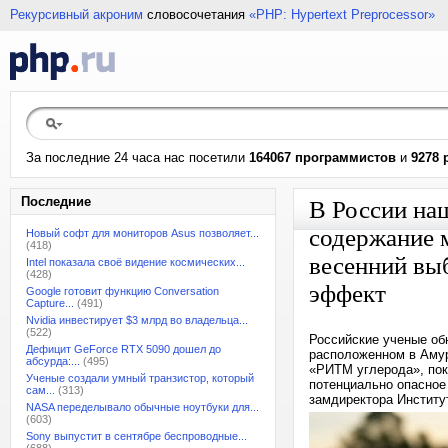
Рекурсивный акроним
словосочетания
«PHP: Hypertext Preprocessor»
За последние 24 часа нас посетили
164067 программистов
и
9278 
Последние
В России на
содержание 
Новый софт для мониторов Asus позволяет...
(418)
весенний выб
Intel показала своё видение космических...
(428)
эффект
Google готовит функцию Conversation
Capture...
(491)
Nvidia инвестирует $3 млрд во владельца...
(522)
Российские ученые об
Дефицит GeForce RTX 5090 дошел до
расположенном в Амур
абсурда:...
(495)
«РИТМ углерода», пока
Ученые создали умный транзистор, который
потенциально опасное
сам...
(313)
замдиректора Институ
NASA переделывало обычные ноутбуки для...
(603)
Sony выпустит в сентябре беспроводные...