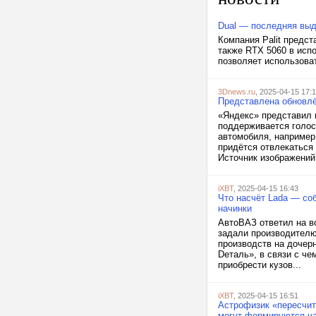
Dual — последняя вы
Компания Palit предст
также RTX 5060 в испо
позволяет использова
3Dnews.ru
, 2025-04-15 17:
Представлена обновл
«Яндекс» представил 
поддерживается голос
автомобиля, например
придётся отвлекаться
Источник изображений:
iXBT
, 2025-04-15 16:43
Что насчёт Lada — со
начинки
АвтоВАЗ ответил на во
задали производителю
производств на дочер
Dеталь», в связи с че
приобрести кузов...
iXBT
, 2025-04-15 16:51
Астрофизик «пересчит
могут формируются ча