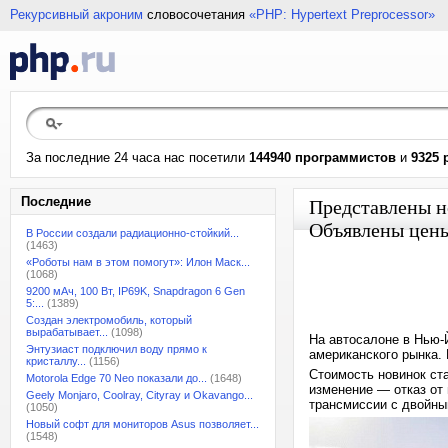
Рекурсивный акроним
словосочетания
«PHP: Hypertext Preprocessor»
За последние 24 часа нас посетили
144940 программистов
и
9325 
Последние
Представлены н
Объявлены цен
В России создали радиационно-стойкий...
(1463)
«Роботы нам в этом помогут»: Илон Маск...
(1068)
9200 мАч, 100 Вт, IP69K, Snapdragon 6 Gen
5:...
(1389)
Создан электромобиль, который
вырабатывает...
(1098)
На автосалоне в Нью-Й
Энтузиаст подключил воду прямо к
американского рынка.
кристаллу...
(1156)
Стоимость новинок ста
Motorola Edge 70 Neo показали до...
(1648)
изменение — отказ от
Geely Monjaro, Coolray, Cityray и Okavango...
трансмиссии с двойны
(1050)
Новый софт для мониторов Asus позволяет...
(1548)