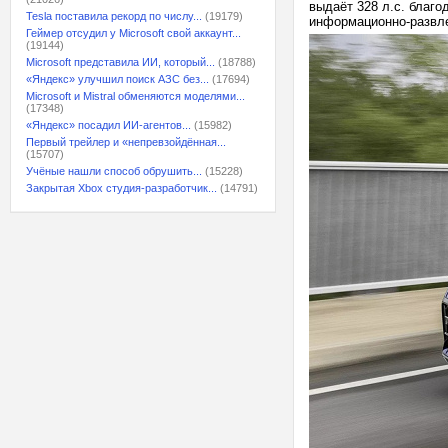
выдаёт 328 л.с. благ
Tesla поставила рекорд по числу...
(19179)
информационно-развле
Геймер отсудил у Microsoft свой аккаунт...
(19144)
Microsoft представила ИИ, который...
(18788)
«Яндекс» улучшил поиск АЗС без...
(17694)
Microsoft и Mistral обменяются моделями...
(17348)
«Яндекс» посадил ИИ-агентов...
(15982)
Первый трейлер и «непревзойдённая...
(15707)
Учёные нашли способ обрушить...
(15228)
Закрытая Xbox студия-разработчик...
(14791)