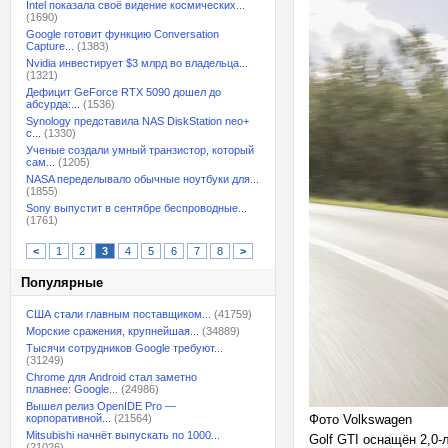
Intel показала своё видение космических...
(1690)
Google готовит функцию Conversation
Capture...
(1383)
Nvidia инвестирует $3 млрд во владельца...
(1321)
Дефицит GeForce RTX 5090 дошел до
абсурда:...
(1536)
Synology представила NAS DiskStation neo+
с...
(1330)
Ученые создали умный транзистор, который
сам...
(1205)
NASA переделывало обычные ноутбуки для...
(1855)
Sony выпустит в сентябре беспроводные...
(1761)
<
1
2
3
4
5
6
7
8
>
Популярные
США стали главным поставщиком...
(41759)
Морские сражения, крупнейшая...
(34889)
Тысячи сотрудников Google требуют...
(31249)
Chrome для Android стал заметно
плавнее: Google...
(24986)
Вышел релиз OpenIDE Pro —
корпоративной...
(21564)
Фото Volkswagen
Mitsubishi начнёт выпускать по 1000...
Golf GTI оснащён 2,0-
(21026)