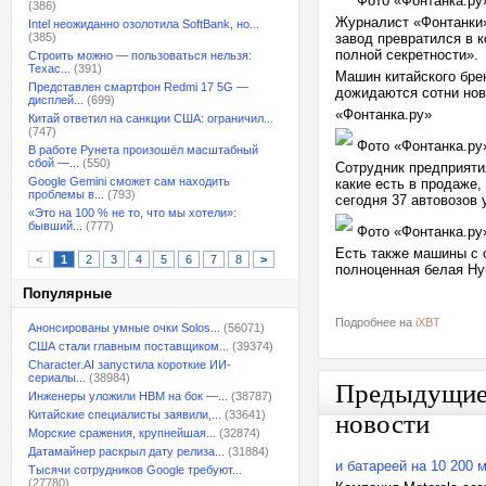
Фото «Фонтанка.ру
(386)
Журналист «Фонтанки»
Intel неожиданно озолотила SoftBank, но...
(385)
завод превратился в к
полной секретности».
Строить можно — пользоваться нельзя:
Техас...
(391)
Машин китайского брен
Представлен смартфон Redmi 17 5G —
дожидаются сотни нов
дисплей...
(699)
«Фонтанка.ру»
Китай ответил на санкции США: ограничил...
(747)
Фото «Фонтанка.ру
В работе Рунета произошёл масштабный
сбой —...
(550)
Сотрудник предприяти
Google Gemini сможет сам находить
какие есть в продаже
проблемы в...
(793)
сегодня 37 автовозов 
«Это на 100 % не то, что мы хотели»:
бывший...
(777)
Фото «Фонтанка.ру
Есть также машины с о
<
1
2
3
4
5
6
7
8
>
полноценная белая Hy
Популярные
Подробнее на
iXBT
Анонсированы умные очки Solos...
(56071)
США стали главным поставщиком...
(39374)
Character.AI запустила короткие ИИ-
сериалы...
(38984)
Предыдущи
Инженеры уложили HBM на бок —...
(38787)
Китайские специалисты заявили,...
(33641)
новости
Морские сражения, крупнейшая...
(32874)
Датамайнер раскрыл дату релиза...
(31884)
и батареей на 10 200 
Тысячи сотрудников Google требуют...
(27780)