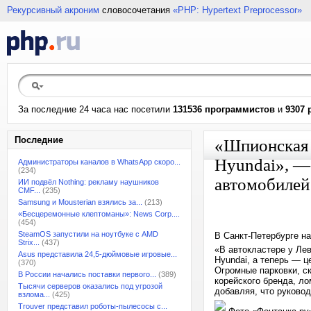
Рекурсивный акроним
словосочетания
«PHP: Hypertext Preprocessor»
За последние 24 часа нас посетили
131536 программистов
и
9307 
Последние
«Шпионская 
Hyundai», —
Администраторы каналов в WhatsApp скоро...
(234)
автомобилей 
ИИ подвёл Nothing: рекламу наушников
CMF...
(235)
Samsung и Mousterian взялись за...
(213)
«Бесцеремонные клептоманы»: News Corp....
(454)
SteamOS запустили на ноутбуке с AMD
В Санкт-Петербурге н
Strix...
(437)
«В автокластере у Ле
Asus представила 24,5-дюймовые игровые...
Hyundai, а теперь — 
(370)
Огромные парковки, с
В России начались поставки первого...
(389)
корейского бренда, ло
Тысячи серверов оказались под угрозой
добавляя, что руково
взлома...
(425)
Trouver представил роботы-пылесосы с...