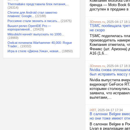
Компания Motorola сег
Thermaltake представила блок питания,...
бренда — Moto Book 6
(26314)
доступен в продаже в 
Chrome для Android стал заметно
плавнее: Google...
(22188)
Россияне стали звонить и писать...
(21875)
3Dnews.ru
, 2025-04-17 18:
TSMC пообещала треть
Вышел релиз OpenIDE Pro —
корпоративной...
(20429)
не скоро
Mitsubishi начнёт выпускать по 1000...
TSMC поделилась план
(19969)
производитель намере
Owlcat починила Warhammer 40,000: Rogue
Компания отметила, чт
Trader...
(19332)
Феникс (шт. Аризона) 
Игра в стиле «Джона Уика», новая...
(18850)
A16 (1,6...
3Dnews.ru
, 2025-04-17 18:
Nvidia снова оплошал
был исправить массу 
Nvidia выпустила вче
видеокарт GeForce RT
которыми столкнулись
заявила, что исправи
вылетами,...
iXBT
, 2025-04-17 17:34
В салонах Belgee вмес
но они тоже имеют от
В салонах Belgee в Р
Livan в реализации ав