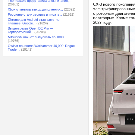
Thermaltake представила блок питания,...
CX-3 нового поколени
(26101)
электрифицированным.
Xbox отметила выход дополнения...
(22691)
с роторным двигателе
Россияне стали звонить и писать...
(21652)
платформе. Кроме того
Chrome для Android стал заметно
2027 году.
плавнее: Google...
(21624)
Вышел релиз OpenIDE Pro —
корпоративной...
(20208)
Mitsubishi начнёт выпускать по 1000...
(19766)
Owlcat починила Warhammer 40,000: Rogue
Trader...
(19142)