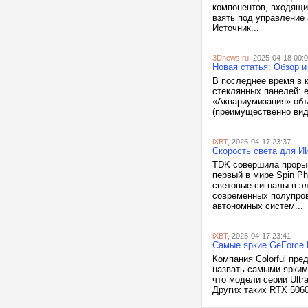
компонентов, входящи
взять под управление 
Источник...
3Dnews.ru
, 2025-04-18 00:
Новая статья: Обзор и
В последнее время в 
стеклянных панелей: 
«Аквариумизация» объ
(преимущественно вид
iXBT
, 2025-04-17 23:37
Скорость света для И
TDK совершила прорыв
первый в мире Spin P
световые сигналы в эл
современных полупров
автономных систем...
iXBT
, 2025-04-17 23:41
Самые яркие GeForce R
Компания Colorful пре
назвать самыми ярким
что модели серии Ultr
Других таких RTX 5060