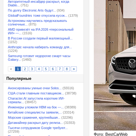
Авторитетный инсайдер раскрыл, когда
Diablo...
(751)
По долгу Electronic Arts будут...
(934)
GlobalFoundries тоже откусила кусок...
(1379)
Астрономы научились предсказывать
солнечные...
(875)
AMD привезёт на IFA 2026 «персональный
ИИ» —...
(1516)
В России создали первый маломощный...
(1152)
Anthropic начала набирать команду для...
(1224)
Samsung готовит недорогие смарт-часы
Galaxy...
(1460)
<
1
2
3
4
5
6
7
8
>
Популярные
Анонсированы умные очки Solos...
(55516)
США стали главным поставщиком...
(38738)
Character.AI запустила короткие ИИ-
сериалы...
(38457)
Инженеры уложили HBM на бок —...
(38389)
Китайские специалисты заявили,...
(33314)
Морские сражения, крупнейшая...
(32296)
Датамайнер раскрыл дату релиза...
(31553)
Тысячи сотрудников Google требуют...
(27259)
Фото: BestCarWeb