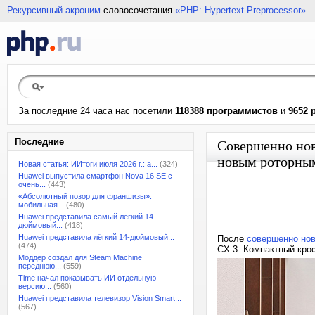
Рекурсивный акроним
словосочетания
«PHP: Hypertext Preprocessor»
За последние 24 часа нас посетили
118388 программистов
и
9652 
Последние
Совершенно нов
новым роторны
Новая статья: ИИтоги июля 2026 г.: а...
(324)
Huawei выпустила смартфон Nova 16 SE с
очень...
(443)
«Абсолютный позор для франшизы»:
мобильная...
(480)
Huawei представила самый лёгкий 14-
дюймовый...
(418)
Huawei представила лёгкий 14-дюймовый...
После
совершенно нов
(474)
CX-3. Компактный крос
Моддер создал для Steam Machine
переднюю...
(559)
Time начал показывать ИИ отдельную
версию...
(560)
Huawei представила телевизор Vision Smart...
(567)