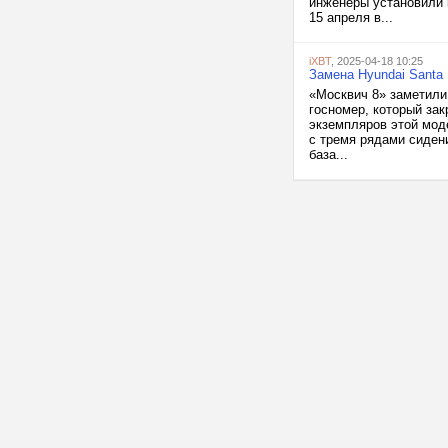
инженеры установили 
15 апреля в...
iXBT
, 2025-04-18 10:25
Замена Hyundai Santa 
«Москвич 8» заметили
госномер, который за
экземпляров этой мод
с тремя рядами сиден
база...