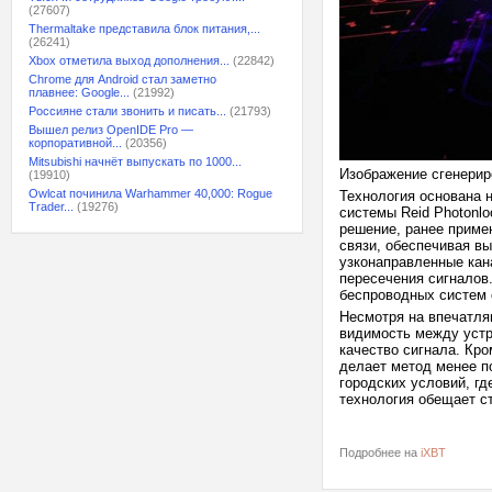
(27607)
Thermaltake представила блок питания,...
(26241)
Xbox отметила выход дополнения...
(22842)
Chrome для Android стал заметно
плавнее: Google...
(21992)
Россияне стали звонить и писать...
(21793)
Вышел релиз OpenIDE Pro —
корпоративной...
(20356)
Mitsubishi начнёт выпускать по 1000...
Изображение сгенерир
(19910)
Owlcat починила Warhammer 40,000: Rogue
Технология основана н
Trader...
(19276)
системы Reid Photonlo
решение, ранее приме
связи, обеспечивая в
узконаправленные ка
пересечения сигналов.
беспроводных систем 
Несмотря на впечатля
видимость между устр
качество сигнала. Кро
делает метод менее п
городских условий, г
технология обещает 
Подробнее на
iXBT