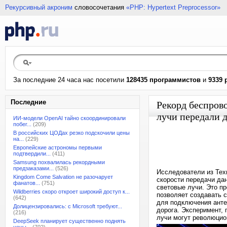
Рекурсивный акроним
словосочетания
«PHP: Hypertext Preprocessor»
За последние 24 часа нас посетили
128435 программистов
и
9339 
Последние
Рекорд беспров
лучи передали д
ИИ-модели OpenAI тайно скоординировали
побег...
(209)
В российских ЦОДах резко подскочили цены
на...
(229)
Европейские астрономы первыми
подтвердили...
(411)
Samsung похвалилась рекордными
предзаказами...
(526)
Исследователи из Тех
Kingdom Come Salvation не разочарует
скорости передачи да
фанатов...
(751)
световые лучи. Это пр
Wildberries скоро откроет широкий доступ к...
позволяет создавать 
(642)
для подключения анте
Долицензировались: с Microsoft требуют...
дорога. Эксперимент,
(216)
лучи могут революцио
DeepSeek планирует существенно поднять