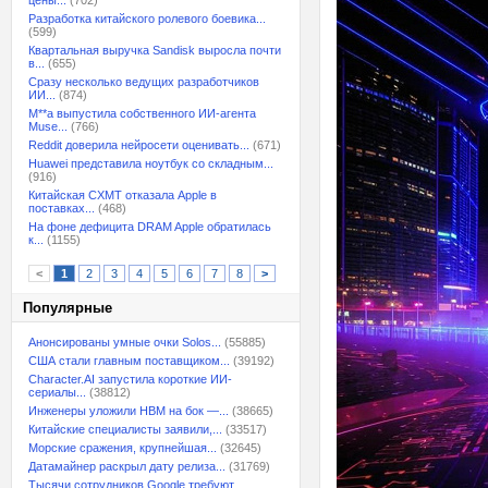
цены...
(702)
Разработка китайского ролевого боевика...
(599)
Квартальная выручка Sandisk выросла почти
в...
(655)
Сразу несколько ведущих разработчиков
ИИ...
(874)
M**a выпустила собственного ИИ-агента
Muse...
(766)
Reddit доверила нейросети оценивать...
(671)
Huawei представила ноутбук со складным...
(916)
Китайская CXMT отказала Apple в
поставках...
(468)
На фоне дефицита DRAM Apple обратилась
к...
(1155)
<
1
2
3
4
5
6
7
8
>
Популярные
Анонсированы умные очки Solos...
(55885)
США стали главным поставщиком...
(39192)
Character.AI запустила короткие ИИ-
сериалы...
(38812)
Инженеры уложили HBM на бок —...
(38665)
Китайские специалисты заявили,...
(33517)
Морские сражения, крупнейшая...
(32645)
Датамайнер раскрыл дату релиза...
(31769)
Тысячи сотрудников Google требуют...