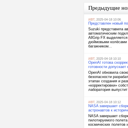
Предыдущие но
iXBT
, 2025-04-18 10:06
Представлен новый по
Suzuki представила ав
автоматическим подкл
AllGrip FX выделяетс
дюймовыми колёсами 
багажником...
iXBT
, 2025-04-18 10:10
OpenAI готова скорре
готовности допускает 
OpenAI обновила свою
безопасности разраба
этапах создания и ра
«корректировки» собс
лаборатория выпустит 
iXBT
, 2025-04-18 10:12
NASA завершает сборк
астронавтов к историч
NASA завершает сборк
пилотируемого полета 
космических полетов 